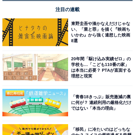
注目の連載
スタッフの親切丁寧な接客や細やかな気配りが心地
よい
東野圭吾や湊かなえだけじゃな
い、「業と罪」を描く『映画ち
いかわ』から強く連想した映画
8選
20年間「駆け込み実績ゼロ」の
学校も…「こども110番の家」
は本当に必要？ PTAが直面する
理想と現実
「青春18きっぷ」販売激減の裏
に何が？ 連続利用の厳格化だけ
ではない「本当の理由」
「移民」に冷たいのはどっちな
のか？ スイスの厳格過ぎる学歴