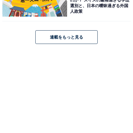
選別と、日本の曖昧過ぎる外国
アクセス・料金・宿泊情報は？
人政策
アクセス
連載をもっと見る
所在地：〒994-0025 山形県天童市鎌田本町1-1-30
交通手段：JR天童駅より徒歩約15分、お車で約5分（無
料送迎あり：要予約）／山形空港からお車で約15分
料金
大人1名（参考価格）：公式Webサイトをご確認くださ
い
※料金は公式Webサイト参考価格
※プラン・部屋により価格は変動します
チェックイン・チェックアウト