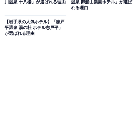
Amazonのセール商品から売れ筋ランキングまで、毎日のお買いも
川温泉 十八楼」が選ばれる理由
温泉 御船山楽園ホテル」が選ば
のがもっと楽しく、もっとお得になる情報をお届け。編集部員によ
れる理由
る独自レビューなど、ここでしか手に入らない情報も満載です。
...続きを読む
【岩手県の人気ホテル】「志戸
平温泉 湯の杜 ホテル志戸平」
※本記事で紹介している商品の購入やサービスの利用により、売上の一部が
が選ばれる理由
オールアバウトに還元されることがあります。
「天童温泉 ほほえみの宿 滝の湯」は人と自然にや
さしい温まりと美肌の湯を堪能できる宿
「天童温泉 ほほえみの宿 滝の湯」は、人と自然にやさし
い宿をコンセプトにした温泉宿です。大浴場「花笠大浴
場」には、女性用の「紅の湯」や男性用の「藍の湯」が
あり、広々とした空間で美肌効果のある温泉を楽しめま
す。お料理は山形牛や自家農園有機野菜を使用した逸品
が揃い、個性豊かな客室で贅沢なひとときを過ごせま
す。