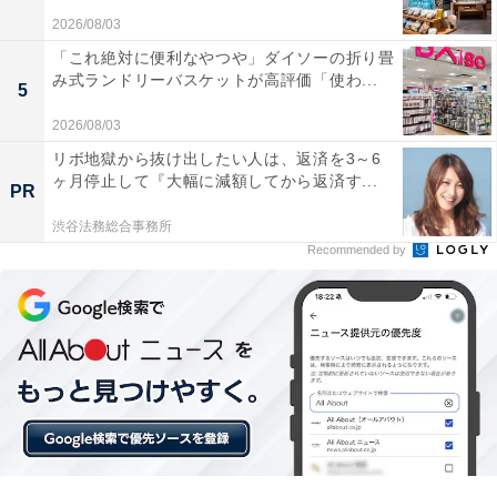
2026/08/03
「これ絶対に便利なやつや」ダイソーの折り畳
み式ランドリーバスケットが高評価「使わ...
5
2026/08/03
「天童温泉 ほほえみの宿 滝の湯」の口コミは？
リボ地獄から抜け出したい人は、返済を3～6
ヶ月停止して『大幅に減額してから返済す...
「天童温泉 ほほえみの宿 滝の湯」には、以下のような口
PR
コミが寄せられています。
渋谷法務総合事務所
Recommended by
豊富な品数の朝食バイキングや会席料理がどれも美
味しい
大浴場が非常に広々としておりゆったり温泉を堪能
できる