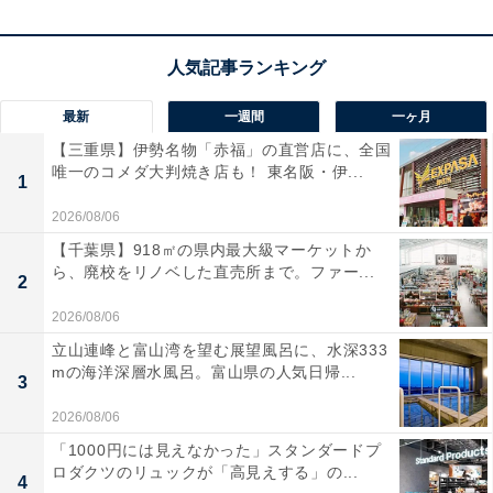
楽天トラベルでホテルを見る
最新
一週間
一ヶ月
【三重県】伊勢名物「赤福」の直営店に、全国
唯一のコメダ大判焼き店も！ 東名阪・伊...
1
2026/08/06
【千葉県】918㎡の県内最大級マーケットか
ら、廃校をリノベした直売所まで。ファー...
2
2026/08/06
立山連峰と富山湾を望む展望風呂に、水深333
mの海洋深層水風呂。富山県の人気日帰...
3
2026/08/06
「1000円には見えなかった」スタンダードプ
ロダクツのリュックが「高見えする」の...
4