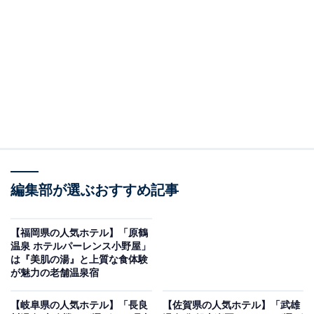
※2026年5月時点でGoogleクチコミが500件以上、平均
評価が4.0超えのものを紹介しています
楽天トラベルでホテルを見る
編集部が選ぶおすすめ記事
【福岡県の人気ホテル】「原鶴
温泉 ホテルパーレンス小野屋」
は『美肌の湯』と上質な食体験
この記事の執筆者：
All About ニュース お買
が魅力の老舗温泉宿
いもの部
【岐阜県の人気ホテル】「長良
【佐賀県の人気ホテル】「武雄