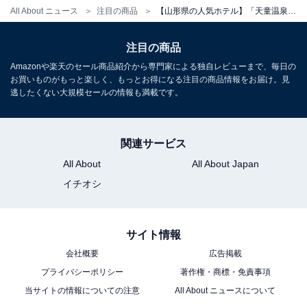
チェックイン：15:00
All About ニュース
注目の商品
【山形県の人気ホテル】「天童温泉 ほほえみの宿 滝の湯」が選ばれる理由
チェックアウト：10:00
※プランにより時間が異なる可能性があります
注目の商品
Amazonや楽天のセール商品紹介から専門家による独自レビューまで、毎日の
※掲載されている情報は記事公開時のものです。あらか
お買いものがもっと楽しく、もっとお得になる注目の商品情報をお届け。見
逃したくない大規模セールの情報も満載です。
じめご了承ください。
また、記事中の宿泊プランを予約すると、売上の一部が
オールアバウトに還元されることがあります。
関連サービス
All About
All About Japan
イチオシ
こちらもおすすめ
【群馬県の人気ホテル】「伊香保温泉 ホテル木
暮」が選ばれる理由
サイト情報
会社概要
広告掲載
プライバシーポリシー
著作権・商標・免責事項
当サイトの情報についての注意
All About ニュースについて