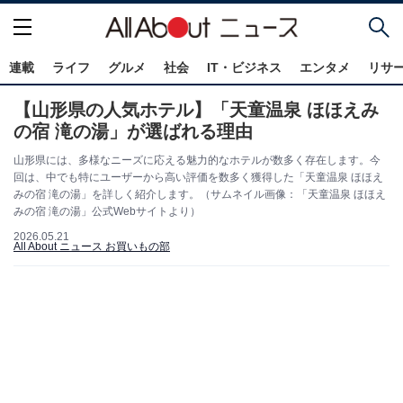
連載
ライフ
グルメ
社会
IT・ビジネス
エンタメ
リサ
【山形県の人気ホテル】「天童温泉 ほほえみ
の宿 滝の湯」が選ばれる理由
山形県には、多様なニーズに応える魅力的なホテルが数多く存在します。今
回は、中でも特にユーザーから高い評価を数多く獲得した「天童温泉 ほほえ
みの宿 滝の湯」を詳しく紹介します。（サムネイル画像：「天童温泉 ほほえ
みの宿 滝の湯」公式Webサイトより）
2026.05.21
All About ニュース お買いもの部