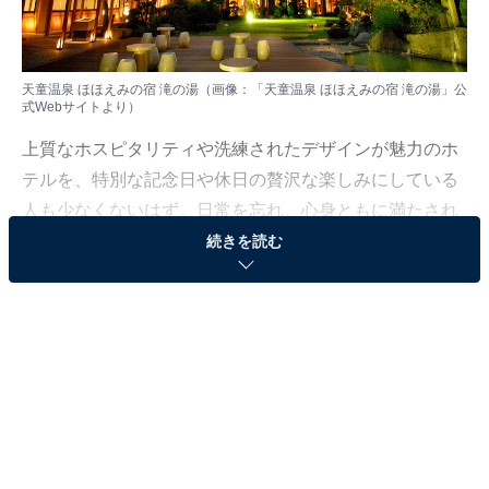
天童温泉 ほほえみの宿 滝の湯（画像：「天童温泉 ほほえみの宿 滝の湯」公
式Webサイトより）
上質なホスピタリティや洗練されたデザインが魅力のホ
テルを、特別な記念日や休日の贅沢な楽しみにしている
人も少なくないはず。日常を忘れ、心身ともに満たされ
る非日常の体験は、何物にも代えがたい時間ですよね。
続きを読む
しかし、近年では多様なコンセプトや高い人気をほこる
ホテルも多く、どこに滞在すればよいか迷ってしま
う……そんな思いを抱えている人もいるのではないでし
ょうか。
そんな人に向けて、All About ニュース編集部が厳選した
人気かつ評価の高い施設を厳選して紹介します。今回取
り上げるのは「天童温泉 ほほえみの宿 滝の湯」です。