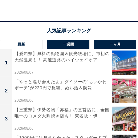
所在地：群馬県渋川市伊香保町伊香保87-2
交通手段：JR渋川駅からバスで約25分、「伊香保温泉」
下車徒歩0分／関越自動車道 渋川伊香保ICより約20分
料金
最新
一週間
一ヶ月
【愛知県】無料の動物園＆観光牧場に、市初の
大人1名（参考価格）：2万2000円
天然温泉も！ 高速道路のハイウェイオア...
1
※料金は公式Webサイト参考価格
※プラン・部屋により価格は変動します
2026/08/07
「やっと巡り会えたよ」ダイソーの“ちいかわ
ポーチ”が220円で反響。ぬい活＆防災...
チェックイン・チェックアウト
2
チェックイン：15:00
2026/08/06
チェックアウト：10:00
【三重県】伊勢名物「赤福」の直営店に、全国
唯一のコメダ大判焼き店も！ 東名阪・伊...
※プランにより時間が異なる可能性があります
3
2026/08/06
あわせて読みたい
「1000円には見えなかった」スタンダードプ