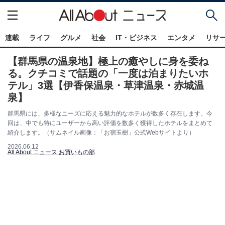
連載
ライフ
グルメ
社会
IT・ビジネス
エンタメ
リサ
【群馬県の温泉地】極上の癒やしに身を委ね
る。クチコミで話題の「一度は泊まりたいホ
テル」3選【伊香保温泉・草津温泉・赤城温
泉】
群馬県には、多様なニーズに応える魅力的なホテルが数多く存在します。今
回は、中でも特にユーザーから高い評価を数多く獲得したホテルをまとめて
紹介します。（サムネイル画像：「お宿玉樹」公式Webサイトより）
2026.06.12
All About ニュース お買いもの部