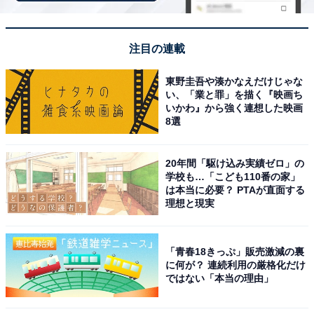
注目の連載
東野圭吾や湊かなえだけじゃな
い、「業と罪」を描く『映画ち
いかわ』から強く連想した映画
8選
20年間「駆け込み実績ゼロ」の
学校も…「こども110番の家」
は本当に必要？ PTAが直面する
理想と現実
「青春18きっぷ」販売激減の裏
に何が？ 連続利用の厳格化だけ
草津温泉 ホテル一井（画像：「草津温泉 ホテル一井」公式Webサイトよ
り）
ではない「本当の理由」
「草津温泉 ホテル一井」は、湯畑の目の前に位置する老