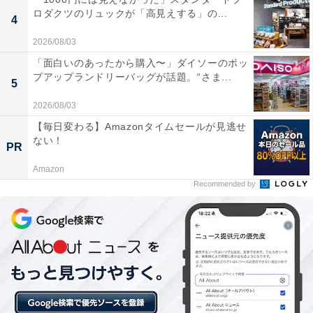
【伊香保温泉の人気ホテル】「お宿玉樹」が
ロダクツのリュックが「高見えする」の...
4
選ばれる理由
2026/08/03
「面白いのあったから購入〜」ダイソーのポッ
プアップランドリーバッグが話題。“さま...
5
2026/08/03
【毎日変わる】Amazonタイムセールが見逃せ
ない！
PR
Amazon
Recommended by
「草津温泉 ホテル一井」は湯畑を望む絶好の立地
と2つの源泉が魅力