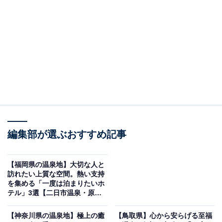
「お宿玉樹」は全館畳廊下の純和風旅館
編集部が選ぶおすすめ記事
【福岡県の温泉地】大切な人と
訪れたい上質な空間。熱い支持
を集める「一度は泊まりたいホ
テル」3選【二日市温泉・原鶴
お宿玉樹（画像：「お宿玉樹」公式Webサイトより）
温泉】
「お宿玉樹」は、伊香保温泉の象徴である石段街の上り
【神奈川県の温泉地】極上の癒
【鳥取県】心から安らげる至福