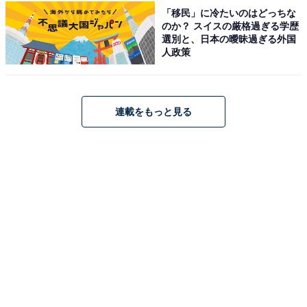
舗宿です。温泉は大浴場に白く濁った「湯畑前白旗源
「移民」に冷たいのはどっちな
のか？ スイスの厳格過ぎる学歴
泉」、露天風呂に透明色の「白根山万代鉱源泉」の2つ
選別と、日本の曖昧過ぎる外国
の源泉を引いています。食事は、オープンキッチンで出
人政策
来立てを味わえるビュッフェ「湯雲」や、食事処「季味
の浪慢」での和食を堪能できます。
連載をもっと見る
楽天トラベルでホテルを見る
アクセス