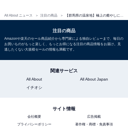
所在地：群馬県吾妻郡草津町草津411
交通手段：東京（練馬IC）から車で約2時間40分／草津
All About ニュース
注目の商品
【群馬県の温泉地】極上の癒やしに身を委ねる。クチコミで話題の「一度は泊まりたいホテル」3選【伊香保温泉・草津温泉・赤城温泉】
温泉バスターミナルより送迎バスあり
注目の商品
料金
Amazonや楽天のセール商品紹介から専門家による独自レビューまで、毎日の
大人1名（参考価格）：19,800円
お買いものがもっと楽しく、もっとお得になる注目の商品情報をお届け。見
逃したくない大規模セールの情報も満載です。
※料金は公式Webサイト参考価格
※プラン・部屋により価格は変動します
関連サービス
チェックイン・チェックアウト
All About
All About Japan
チェックイン：15:00
イチオシ
チェックアウト：10:00
※プランにより時間が異なる可能性があります
サイト情報
あわせて読みたい
会社概要
広告掲載
【草津温泉の人気ホテル】「草津温泉 ホテル
プライバシーポリシー
著作権・商標・免責事項