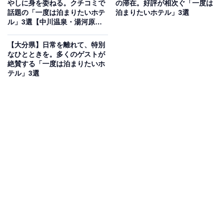
やしに身を委ねる。クチコミで
の滞在。好評が相次ぐ「一度は
口に佇む純和風旅館です。玄関を入るとほのかに畳が香
話題の「一度は泊まりたいホテ
泊まりたいホテル」3選
り、全館畳廊下の設えが素足に心地よく馴染みます。館
ル」3選【中川温泉・湯河原温
泉・仙石原温泉】
内では伊香保の名湯「黄金の湯」と「白銀の湯」の両方
【大分県】日常を離れて、特別
を堪能でき、情緒溢れる「榛栗の湯」や「玉伊吹の湯」
なひとときを。多くのゲストが
で癒やしのひと時を。地元の旬を凝縮した本格懐石も評
絶賛する「一度は泊まりたいホ
テル」3選
判です。
楽天トラベルでホテルを見る
アクセス