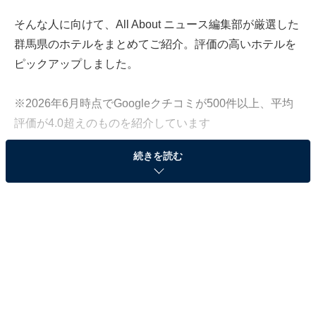
そんな人に向けて、All About ニュース編集部が厳選した
群馬県のホテルをまとめてご紹介。評価の高いホテルを
ピックアップしました。
※2026年6月時点でGoogleクチコミが500件以上、平均
評価が4.0超えのものを紹介しています
続きを読む
この記事の執筆者：
All About ニュース お買
いもの部
Amazonのセール商品から売れ筋ランキングまで、毎日のお買いも
のがもっと楽しく、もっとお得になる情報をお届け。編集部員によ
る独自レビューなど、ここでしか手に入らない情報も満載です。
...続きを読む
※本記事で紹介している商品の購入やサービスの利用により、売上の一部が
オールアバウトに還元されることがあります。