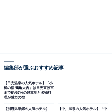
ル」です。
※2026年6月時点で、楽天トラベル上の平均評価が4.0超
えのものを紹介しています
楽天トラベルでホテルを見る
編集部が選ぶおすすめ記事
【日光温泉の人気ホテル】「小
槌の宿 鶴亀大吉」は日光東照宮
まで徒歩7分の好立地と名物料
理が魅力の宿
この記事の執筆者：
All About ニュース お買
いもの部
【別府温泉郷の人気ホテル】
【中川温泉の人気ホテル】「中