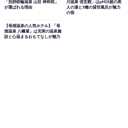
「別府鉄輪温泉 山荘 神和苑」
川温泉 信玄館」はpH10超の美
が選ばれる理由
人の湯と3種の貸切風呂が魅力
Amazonのセール商品から売れ筋ランキングまで、毎日のお買いも
の宿
のがもっと楽しく、もっとお得になる情報をお届け。編集部員によ
る独自レビューなど、ここでしか手に入らない情報も満載です。
...続きを読む
【母畑温泉の人気ホテル】「母
畑温泉 八幡屋」は充実の温泉施
※本記事で紹介している商品の購入やサービスの利用により、売上の一部が
設と心温まるおもてなしが魅力
オールアバウトに還元されることがあります。
「にごり湯の宿 赤城温泉ホテル」は「生きてい
る」源泉の貸切風呂と里山の恵みが魅力
「にごり湯の宿 赤城温泉ホテル」は、赤城山の中腹に位
置する山間の静寂な宿。予約不要・無料で何度でも利用
できる4つの貸切風呂があり、「生きている」源泉を
「にごり湯」かけ流しで心ゆくまで堪能できます。食事
の時間は夕朝食ともに個室食事処で落ち着いてすごせる
のが魅力。「赤城地鶏コラーゲン鍋」や「上州牛すき焼
き鍋」、地元で採れる新鮮な野菜など、里山の恵みを味