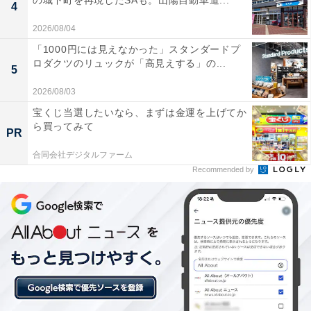
の城下町を再現したSAも。山陽自動車道...
4
2026/08/04
「1000円には見えなかった」スタンダードプ
ロダクツのリュックが「高見えする」の...
5
2026/08/03
宝くじ当選したいなら、まずは金運を上げてか
「にごり湯の宿 赤城温泉ホテル」の口コミは？
ら買ってみて
PR
合同会社デジタルファーム
「にごり湯の宿 赤城温泉ホテル」には、以下のような口
Recommended by
コミが寄せられています。
空き状況が分かる4つの貸切風呂でにごり湯を堪能
できる
地元の山の幸をふんだんに使った料理が美味しく満