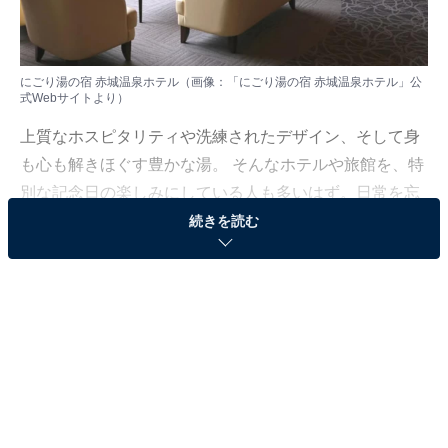
にごり湯の宿 赤城温泉ホテル（画像：「にごり湯の宿 赤城温泉ホテル」公
式Webサイトより）
上質なホスピタリティや洗練されたデザイン、そして身
も心も解きほぐす豊かな湯。 そんなホテルや旅館を、特
別な記念日の楽しみにしている人も多いはず。日常を忘
れ、名湯に癒やされながら満たされる非日常の体験は、
続きを読む
何物にも代えがたい時間ですよね。しかし、近年では趣
向を凝らした温泉宿や人気のホテルも多く、どこに滞在
すればよいか迷ってしまう……そんな思いを抱えている
人もいるのではないでしょうか。
そんな人に向けて、All About ニュース編集部が厳選した
人気かつ評価の高い施設を厳選して紹介します。今回取
り上げるのは赤城温泉の「にごり湯の宿 赤城温泉ホテ