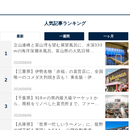
わえます。
最新
一週間
一ヶ月
楽天トラベルでホテルを見る
立山連峰と富山湾を望む展望風呂に、水深333
mの海洋深層水風呂。富山県の人気日帰...
1
2026/08/06
【三重県】伊勢名物「赤福」の直営店に、全国
唯一のコメダ大判焼き店も！ 東名阪・伊...
2
2026/08/06
【千葉県】918㎡の県内最大級マーケットか
ら、廃校をリノベした直売所まで。ファー...
3
2026/08/06
【兵庫県】「世界一忙しいラーメン」に、龍野