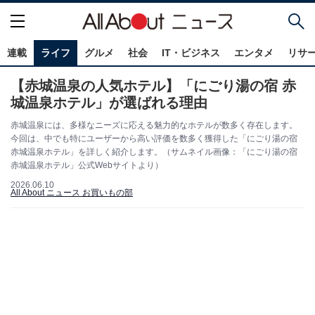
連載
ライフ
グルメ
社会
IT・ビジネス
エンタメ
リサ
【赤城温泉の人気ホテル】「にごり湯の宿 赤
城温泉ホテル」が選ばれる理由
赤城温泉には、多様なニーズに応える魅力的なホテルが数多く存在します。
今回は、中でも特にユーザーから高い評価を数多く獲得した「にごり湯の宿
赤城温泉ホテル」を詳しく紹介します。（サムネイル画像：「にごり湯の宿
赤城温泉ホテル」公式Webサイトより）
2026.06.10
All About ニュース お買いもの部