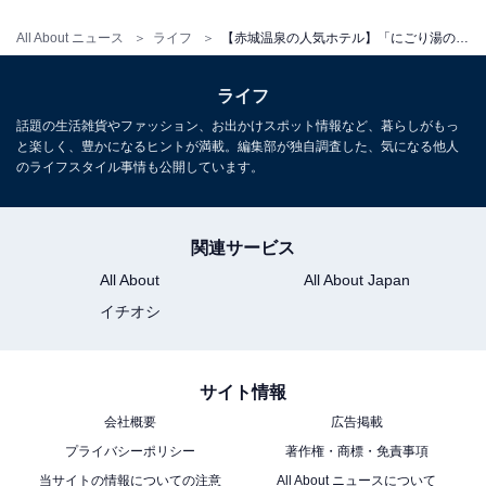
チェックイン・チェックアウト
All About ニュース
ライフ
【赤城温泉の人気ホテル】「にごり湯の宿 赤城温泉ホテル」が選ばれる理由
チェックイン：15:00
チェックアウト：10:00
ライフ
※プランにより時間が異なる可能性があります
話題の生活雑貨やファッション、お出かけスポット情報など、暮らしがもっ
と楽しく、豊かになるヒントが満載。編集部が独自調査した、気になる他人
のライフスタイル事情も公開しています。
※掲載されている情報は記事公開時のものです。あらか
じめご了承ください。
また、記事中の宿泊プランを予約すると、売上の一部が
関連サービス
オールアバウトに還元されることがあります。
All About
All About Japan
イチオシ
こちらもおすすめ
【庄川温泉郷の人気ホテル】「庄川温泉風流味
サイト情報
道座敷 ゆめつづり」は全館畳敷きの空間と多彩
会社概要
広告掲載
な湯船が魅力の宿
プライバシーポリシー
著作権・商標・免責事項
当サイトの情報についての注意
All About ニュースについて