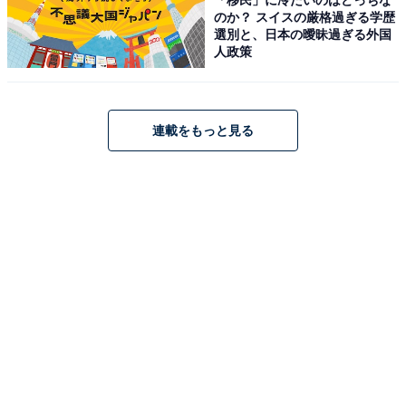
のか？ スイスの厳格過ぎる学歴
選別と、日本の曖昧過ぎる外国
人政策
アクセス・料金・宿泊情報は？
アクセス
連載をもっと見る
所在地：群馬県前橋市苗ヶ島町甲2031
交通手段：北関東自動車道伊勢崎ICより約40分／関越自
動車道赤城ICより約40分／上毛電鉄大胡駅より当館送迎
車（事前予約制）またはタクシー
料金
大人1名（参考価格）：19,959円
※料金は公式Webサイト参考価格
※プラン・部屋により価格は変動します