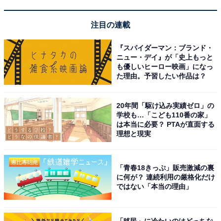
足感がある
注目の連載
『スパイダーマン：ブランド・
スタッフの細やかな気配りや温かい接客に居心地が
ニュー・デイ』が「史上もっと
良い
も優しいヒーロー映画」になっ
た理由。予習したい作品は？
20年間「駆け込み実績ゼロ」の
学校も…「こども110番の家」
は本当に必要？ PTAが直面する
理想と現実
「青春18きっぷ」販売激減の裏
に何が？ 連続利用の厳格化だけ
ではない「本当の理由」
「移民」に冷たいのはどっちな