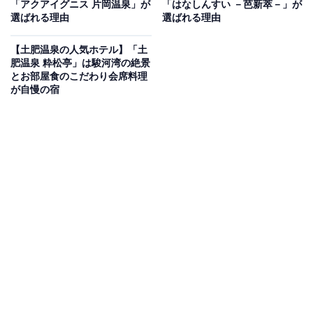
「アクアイグニス 片岡温泉」が
「はなしんすい －芭新萃－」が
Amazonのセール商品から売れ筋ランキングまで、毎日のお買いも
選ばれる理由
選ばれる理由
のがもっと楽しく、もっとお得になる情報をお届け。編集部員によ
る独自レビューなど、ここでしか手に入らない情報も満載です。
...続きを読む
【土肥温泉の人気ホテル】「土
肥温泉 粋松亭」は駿河湾の絶景
※本記事で紹介している商品の購入やサービスの利用により、売上の一部が
とお部屋食のこだわり会席料理
オールアバウトに還元されることがあります。
が自慢の宿
「小槌の宿 鶴亀大吉」は日光東照宮まで徒歩7分
の好立地と名物料理が魅力の宿
「小槌の宿 鶴亀大吉」は、日光東照宮まで歩いて約7分
の立地にある、招福と味覚をテーマにした縁起づくしの
宿です。客室は全室が川と山に面しており、四季折々の
自然を望めます。眼下に日光の山と川を見下ろす展望露
天風呂や、地元の山の幸を集めた名物「炭火会席」な
ど、この宿ならではの魅力を存分に満喫できます。