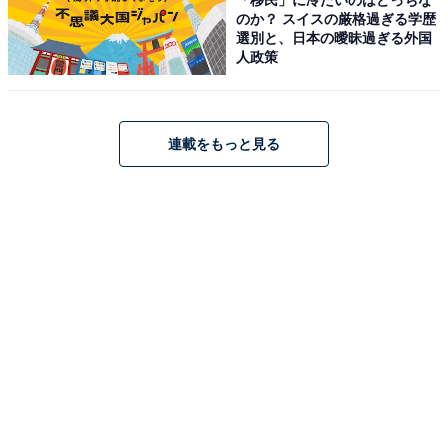
のか？ スイスの厳格過ぎる学歴
所在地：栃木県日光市安川町2-53
選別と、日本の曖昧過ぎる外国
交通手段：JR・東武日光駅からバスにて6分、徒歩にて
人政策
30分、タクシーにて5分／日光ICから5分
料金
連載をもっと見る
大人1名（参考価格）：29,700円
※料金は公式Webサイト参考価格
※プラン・部屋により価格は変動します
チェックイン・チェックアウト
チェックイン：15:00
チェックアウト：10:00
※プランにより時間が異なる可能性があります
※掲載されている情報は記事公開時のものです。あらか