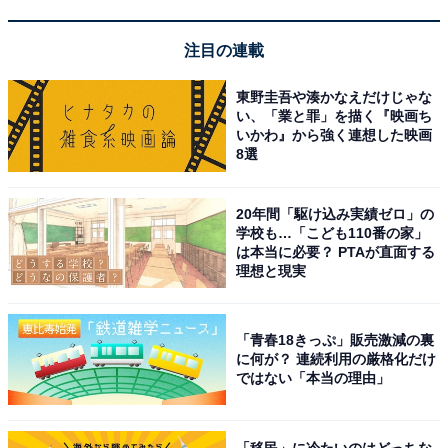
注目の連載
東野圭吾や湊かなえだけじゃな
い、「業と罪」を描く『映画ち
いかわ』から強く連想した映画
8選
20年間「駆け込み実績ゼロ」の
学校も…「こども110番の家」
は本当に必要？ PTAが直面する
理想と現実
「青春18きっぷ」販売激減の裏
に何が？ 連続利用の厳格化だけ
アクセス・料金・宿泊情報は？
ではない「本当の理由」
アクセス
「移民」に冷たいのはどっちな