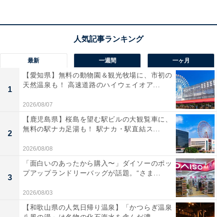
楽天トラベルでホテルを見る
最新
一週間
一ヶ月
【愛知県】無料の動物園＆観光牧場に、市初の
天然温泉も！ 高速道路のハイウェイオア...
1
2026/08/07
【鹿児島県】桜島を望む駅ビルの大観覧車に、
無料の駅ナカ足湯も！ 駅ナカ・駅直結ス...
2
2026/08/08
「面白いのあったから購入〜」ダイソーのポッ
プアップランドリーバッグが話題。“さま...
3
2026/08/03
【和歌山県の人気日帰り温泉】「かつらぎ温泉