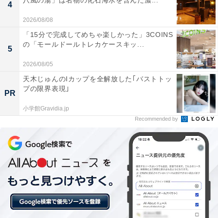
八風の湯」は名物の化石海水を含んだ濃...
4
2026/08/08
「15分で完成してめちゃ楽しかった」3COINS
の「モールドールトレカケースキッ...
「小槌の宿 鶴亀大吉」の口コミは？
5
2026/08/05
「小槌の宿 鶴亀大吉」には、以下のような口コミが寄せ
天木じゅんのIカップを全解放した｢バストトッ
られています。
プの限界表現｣
PR
小学館Gravidia.jp
日光東照宮まで徒歩圏内で観光に便利な立地
Recommended by
個室でゆっくり堪能できる美味しい炭火会席
外国人スタッフも含め笑顔で丁寧な接客