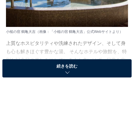
小槌の宿 鶴亀大吉（画像：「小槌の宿 鶴亀大吉」公式Webサイトより）
上質なホスピタリティや洗練されたデザイン、そして身
も心も解きほぐす豊かな湯。 そんなホテルや旅館を、特
別な記念日の楽しみにしている人も多いはず。日常を忘
続きを読む
れ、名湯に癒やされながら満たされる非日常の体験は、
何物にも代えがたい時間ですよね。しかし、近年では趣
向を凝らした温泉宿や人気のホテルも多く、どこに滞在
すればよいか迷ってしまう……そんな思いを抱えている
人もいるのではないでしょうか。
そんな人に向けて、All About ニュース編集部が厳選した
人気かつ評価の高い施設を厳選して紹介します。今回取