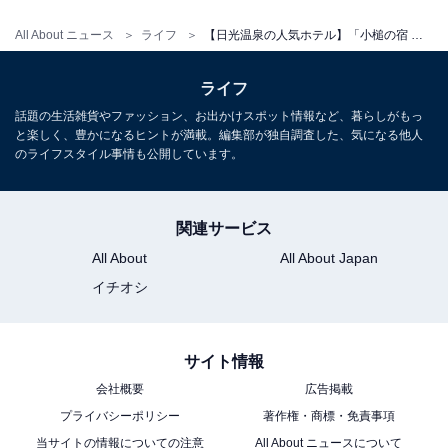
じめご了承ください。
All About ニュース
ライフ
【日光温泉の人気ホテル】「小槌の宿 鶴亀大吉」は日光東照宮まで徒歩7分の好立地と名物料理が魅力の宿
また、記事中の宿泊プランを予約すると、売上の一部が
オールアバウトに還元されることがあります。
ライフ
話題の生活雑貨やファッション、お出かけスポット情報など、暮らしがもっ
と楽しく、豊かになるヒントが満載。編集部が独自調査した、気になる他人
こちらもおすすめ
のライフスタイル事情も公開しています。
【栃木県の人気ホテル】「中禅寺温泉 旅籠なご
み」が選ばれる理由
関連サービス
All About
All About Japan
イチオシ
サイト情報
会社概要
広告掲載
プライバシーポリシー
著作権・商標・免責事項
当サイトの情報についての注意
All About ニュースについて