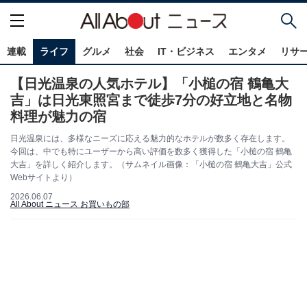
連載
ライフ
グルメ
社会
IT・ビジネス
エンタメ
リサ
【日光温泉の人気ホテル】「小槌の宿 鶴亀大
吉」は日光東照宮まで徒歩7分の好立地と名物
料理が魅力の宿
日光温泉には、多様なニーズに応える魅力的なホテルが数多く存在します。
今回は、中でも特にユーザーから高い評価を数多く獲得した「小槌の宿 鶴亀
大吉」を詳しく紹介します。（サムネイル画像：「小槌の宿 鶴亀大吉」公式
Webサイトより）
2026.06.07
All About ニュース お買いもの部