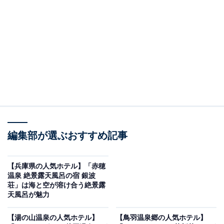
り上げるのは日光温泉の「小槌の宿 鶴亀大吉」です。
※2026年6月時点で、楽天トラベル上の平均評価が4.0超
えのものを紹介しています
楽天トラベルでホテルを見る
編集部が選ぶおすすめ記事
【兵庫県の人気ホテル】「赤穂
温泉 絶景露天風呂の宿 銀波
荘」は海と空が溶け合う絶景露
天風呂が魅力
この記事の執筆者：
All About ニュース お買
いもの部
【湯の山温泉の人気ホテル】
【鳥羽温泉郷の人気ホテル】