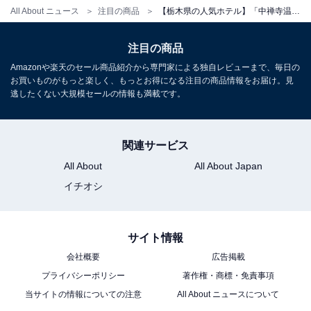
チェックイン：ホテルまでお問合せください
All About ニュース
注目の商品
【栃木県の人気ホテル】「中禅寺温泉 旅籠なごみ」が選ばれる理由
チェックアウト：ホテルまでお問合せください
※プランにより時間が異なる可能性があります
注目の商品
Amazonや楽天のセール商品紹介から専門家による独自レビューまで、毎日の
※掲載されている情報は記事公開時のものです。あらか
お買いものがもっと楽しく、もっとお得になる注目の商品情報をお届け。見
逃したくない大規模セールの情報も満載です。
じめご了承ください。
また、記事中の宿泊プランを予約すると、売上の一部が
オールアバウトに還元されることがあります。
関連サービス
All About
All About Japan
イチオシ
こちらもおすすめ
【土肥温泉の人気ホテル】「土肥温泉 粋松亭」
は駿河湾の絶景とお部屋食のこだわり会席料理
が自慢の宿
サイト情報
会社概要
広告掲載
プライバシーポリシー
著作権・商標・免責事項
当サイトの情報についての注意
All About ニュースについて