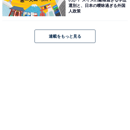
選別と、日本の曖昧過ぎる外国
アクセス・料金・宿泊情報は？
人政策
アクセス
連載をもっと見る
所在地：〒321-1661 栃木県日光市中宮祠2478
交通手段：清滝I.Cより車で約20分/バスの場合は「湯元
温泉行き」にて乗車後「船の駅中禅寺」にて降車、徒歩
約1分
料金
大人1名（参考価格）：19,000円
※料金は公式Webサイト参考価格
※プラン・部屋により価格は変動します
チェックイン・チェックアウト