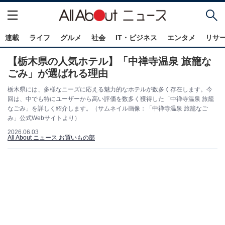
連載
ライフ
グルメ
社会
IT・ビジネス
エンタメ
リサ
【栃木県の人気ホテル】「中禅寺温泉 旅籠な
ごみ」が選ばれる理由
栃木県には、多様なニーズに応える魅力的なホテルが数多く存在します。今
回は、中でも特にユーザーから高い評価を数多く獲得した「中禅寺温泉 旅籠
なごみ」を詳しく紹介します。（サムネイル画像：「中禅寺温泉 旅籠なご
み」公式Webサイトより）
2026.06.03
All About ニュース お買いもの部