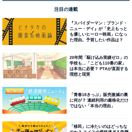
注目の連載
スタッフによる心温まる親切で丁寧なおおもてなし
が魅力
『スパイダーマン：ブランド・
ニュー・デイ』が「史上もっと
も優しいヒーロー映画」になっ
た理由。予習したい作品は？
20年間「駆け込み実績ゼロ」の
学校も…「こども110番の家」
は本当に必要？ PTAが直面する
理想と現実
「青春18きっぷ」販売激減の裏
に何が？ 連続利用の厳格化だけ
ではない「本当の理由」
「移民」に冷たいのはどっちな
のか？ スイスの厳格過ぎる学歴