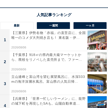
楽天トラベルでホテルを見る
最新
一週間
一ヶ月
【三重県】伊勢名物「赤福」の直営店に、全国
唯一のコメダ大判焼き店も！ 東名阪・伊...
1
2026/08/06
【千葉県】918㎡の県内最大級マーケットか
ら、廃校をリノベした直売所まで。ファー...
2
2026/08/06
立山連峰と富山湾を望む展望風呂に、水深333
mの海洋深層水風呂。富山県の人気日帰...
3
2026/08/06
【兵庫県】「世界一忙しいラーメン」に、龍野
の城下町を再現したSAも。山陽自動車道...
4