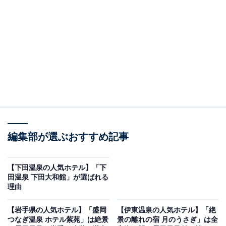
※2026年6月時点でGoogleクチコミが500件以上、平均
評価が4.0超えのものを紹介しています
楽天トラベルでホテルを見る
編集部が選ぶおすすめ記事
【下田温泉の人気ホテル】「下
田温泉 下田大和館」が選ばれる
理由
この記事の執筆者：
All About ニュース お買
いもの部
【岩手県の人気ホテル】「盛岡
【伊東温泉の人気ホテル】「絶
つなぎ温泉 ホテル紫苑」は絶景
景の離れの宿 月のうさぎ」は全