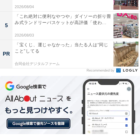
2026/08/04
「これ絶対に便利なやつや」ダイソーの折り畳
み式ランドリーバスケットが高評価「使わ...
5
2026/08/03
「中禅寺温泉 旅籠なごみ」の口コミは？
「宝くじ、運じゃなかった」当たる人は“同じ
こと”してる
「中禅寺温泉 旅籠なごみ」には、以下のような口コミが
PR
寄せられています。
合同会社デジタルファーム
Recommended by
中禅寺湖を一望できる全室レイクビューの素晴らし
い絶景
地元食材を贅沢に使った料理長こだわりの会席料理
が美味しい