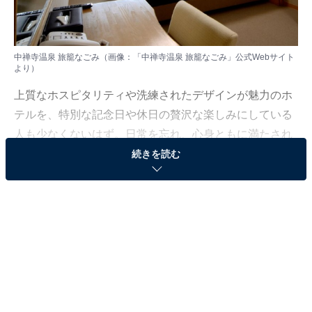
中禅寺温泉 旅籠なごみ（画像：「中禅寺温泉 旅籠なごみ」公式Webサイト
より）
上質なホスピタリティや洗練されたデザインが魅力のホ
テルを、特別な記念日や休日の贅沢な楽しみにしている
人も少なくないはず。日常を忘れ、心身ともに満たされ
る非日常の体験は、何物にも代えがたい時間ですよね。
続きを読む
しかし、近年では多様なコンセプトや高い人気をほこる
ホテルも多く、どこに滞在すればよいか迷ってしま
う……そんな思いを抱えている人もいるのではないでし
ょうか。
そんな人に向けて、All About ニュース編集部が厳選した
人気かつ評価の高い施設を厳選して紹介します。今回取
り上げるのは「中禅寺温泉 旅籠なごみ」です。