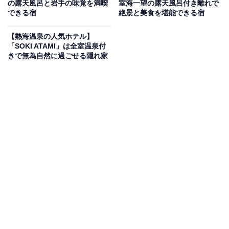
Amazonのセール商品から売れ筋ランキングまで、毎日のお買いも
の露天風呂と岩手の味覚を満喫
室海一望の露天風呂付き離れで
のがもっと楽しく、もっとお得になる情報をお届け。編集部員によ
できる宿
絶景と美食を堪能できる宿
る独自レビューなど、ここでしか手に入らない情報も満載です。
...続きを読む
【熱海温泉の人気ホテル】
「SOKI ATAMI」は全室温泉付
※本記事で紹介している商品の購入やサービスの利用により、売上の一部が
きで無為自然に過ごせる隠れ家
オールアバウトに還元されることがあります。
「中禅寺温泉 旅籠なごみ」は中禅寺湖を一望でき
る全室レイクビューの客室が魅力
「中禅寺温泉 旅籠なごみ」は、神秘の湖が織りなす自然
のいぶきに癒される中禅寺湖の湖畔に佇む温泉宿です。
すべての客室がレイクビューとなっており、全室にアメ
リカの高級ベッドメーカー「シモンズ」社のベッドを採
用。温泉は100％源泉かけ流しのにごり湯を露天風呂や
内湯で堪能できます。食事には高原牛ステーキや会席料
理など、地元の味覚が並びます。