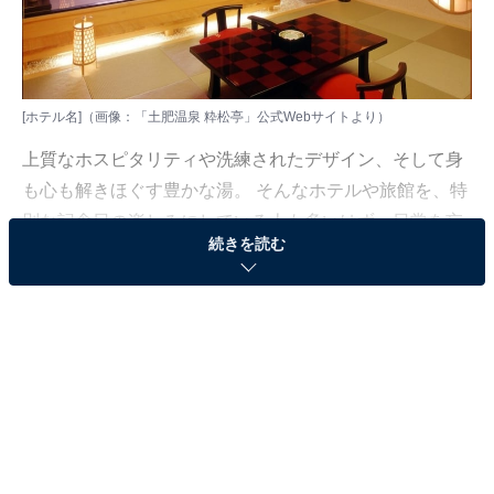
[ホテル名]（画像：「土肥温泉 粋松亭」公式Webサイトより）
上質なホスピタリティや洗練されたデザイン、そして身
も心も解きほぐす豊かな湯。 そんなホテルや旅館を、特
別な記念日の楽しみにしている人も多いはず。日常を忘
続きを読む
れ、名湯に癒やされながら満たされる非日常 of 体験は、
何物にも代えがたい時間ですよね。しかし、近年では趣
向を凝らした温泉宿や人気のホテルも多く、どこに滞在
すればよいか迷ってしまう……そんな思いを抱えている
人もいるのではないでしょうか。
そんな人に向けて、All About ニュース編集部が厳選した
人気かつ評価の高い施設を厳選して紹介します。今回取