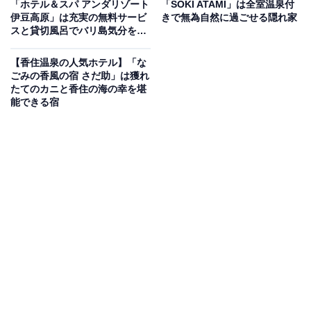
「ホテル＆スパ アンダリゾート
「SOKI ATAMI」は全室温泉付
Amazonのセール商品から売れ筋ランキングまで、毎日のお買いも
伊豆高原」は充実の無料サービ
きで無為自然に過ごせる隠れ家
のがもっと楽しく、もっとお得になる情報をお届け。編集部員によ
スと貸切風呂でバリ島気分を満
る独自レビューなど、ここでしか手に入らない情報も満載です。
...続きを読む
喫できる宿
【香住温泉の人気ホテル】「な
※本記事で紹介している商品の購入やサービスの利用により、売上の一部が
ごみの香風の宿 さだ助」は獲れ
オールアバウトに還元されることがあります。
たてのカニと香住の海の幸を堪
能できる宿
「土肥温泉 粋松亭」は駿河湾の絶景とお部屋食の
こだわり会席料理が自慢の宿
「土肥温泉 粋松亭」は、駿河湾の絶景や美しい夕陽を望
む西伊豆の温泉宿です。全プランお部屋食となってお
り、伊豆山海の旬の食材を用いた「結会席」などのこだ
わり料理を周囲に気兼ねなく堪能できます。館内には温
泉大浴場の「粋の湯」や「夢の湯」のほか、贅沢な展望
貸切露天風呂「ぬくもりのゆ」も備えています。