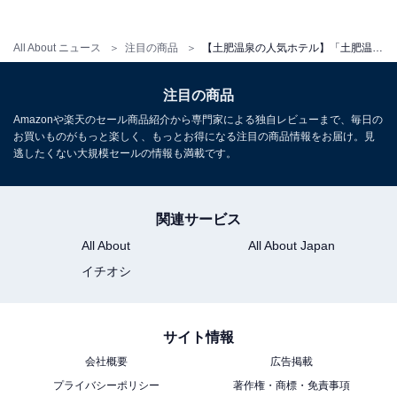
※掲載されている情報は記事公開時のものです。あらか
All About ニュース
注目の商品
【土肥温泉の人気ホテル】「土肥温泉 粋松亭」は駿河湾の絶景とお部屋食のこだわり会席料理が自慢の宿
じめご了承ください。
また、記事中の宿泊プランを予約すると、売上の一部が
注目の商品
オールアバウトに還元されることがあります。
Amazonや楽天のセール商品紹介から専門家による独自レビューまで、毎日の
お買いものがもっと楽しく、もっとお得になる注目の商品情報をお届け。見
逃したくない大規模セールの情報も満載です。
こちらもおすすめ
【下田温泉の人気ホテル】「下田温泉 下田大和
館」が選ばれる理由
関連サービス
All About
All About Japan
イチオシ
サイト情報
会社概要
広告掲載
プライバシーポリシー
著作権・商標・免責事項