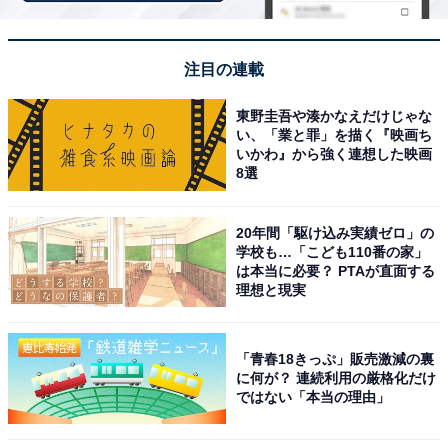
注目の連載
東野圭吾や湊かなえだけじゃな
い、「業と罪」を描く『映画ち
いかわ』から強く連想した映画
8選
20年間「駆け込み実績ゼロ」の
学校も…「こども110番の家」
は本当に必要？ PTAが直面する
理想と現実
「青春18きっぷ」販売激減の裏
に何が？ 連続利用の厳格化だけ
アクセス・料金・宿泊情報は？
ではない「本当の理由」