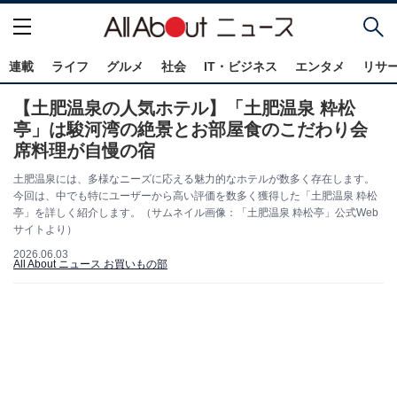
連載
ライフ
グルメ
社会
IT・ビジネス
エンタメ
リサ
【土肥温泉の人気ホテル】「土肥温泉 粋松
亭」は駿河湾の絶景とお部屋食のこだわり会
席料理が自慢の宿
土肥温泉には、多様なニーズに応える魅力的なホテルが数多く存在します。
今回は、中でも特にユーザーから高い評価を数多く獲得した「土肥温泉 粋松
亭」を詳しく紹介します。（サムネイル画像：「土肥温泉 粋松亭」公式Web
サイトより）
2026.06.03
All About ニュース お買いもの部