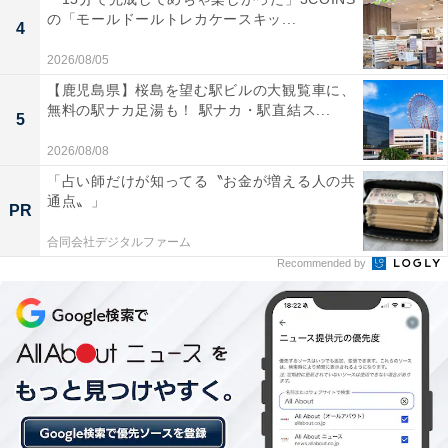
の「モールドールトレカケースキッ...
4
2026/08/05
【鹿児島県】桜島を望む駅ビルの大観覧車に、
「土肥温泉 粋松亭」の口コミは？
無料の駅ナカ足湯も！ 駅ナカ・駅直結ス...
5
「土肥温泉 粋松亭」には、以下のような口コミが寄せら
2026/08/08
れています。
「占い師だけが知ってる〝お金が増える人の共
通点〟」
PR
部屋食で提供される美味しく豪華な料理に大満足
合同会社デジタルファーム
Recommended by
夕陽を望む温泉露天風呂からのロケーションが最高
スタッフや女将の温かく親切な接客とおもてなしに
感動