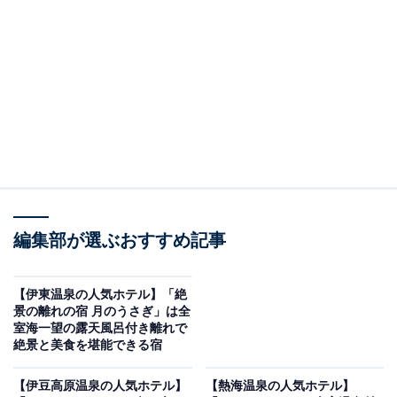
り上げるのは土肥温泉の「土肥温泉 粋松亭」です。
※2026年6月時点で、楽天トラベル上の平均評価が4.0超
えのものを紹介しています
楽天トラベルでホテルを見る
編集部が選ぶおすすめ記事
【伊東温泉の人気ホテル】「絶
景の離れの宿 月のうさぎ」は全
室海一望の露天風呂付き離れで
絶景と美食を堪能できる宿
この記事の執筆者：
All About ニュース お買
いもの部
【伊豆高原温泉の人気ホテル】
【熱海温泉の人気ホテル】