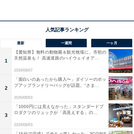
楽天トラベルでホテルを見る
最新
一週間
一ヶ月
【愛知県】無料の動物園＆観光牧場に、市初の
天然温泉も！ 高速道路のハイウェイオア...
1
2026/08/07
「面白いのあったから購入〜」ダイソーのポッ
プアップランドリーバッグが話題。“さま...
2
2026/08/03
「1000円には見えなかった」スタンダードプ
ロダクツのリュックが「高見えする」の...
3
2026/08/03
「15分で完成してめちゃ楽しかった」3COINS