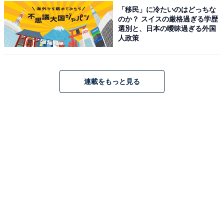
アクセス
「移民」に冷たいのはどっちな
のか？ スイスの厳格過ぎる学歴
所在地：〒410-3302 静岡県伊豆市土肥415-4
選別と、日本の曖昧過ぎる外国
人政策
交通手段：東名沼津I.Cより国道1号線から国道136号線に
て車約65分／東海バス土肥温泉バス停より徒歩1分（※
送迎はございません）
連載をもっと見る
料金
大人1名（参考価格）：2万3850円〜
※料金は公式Webサイト参考価格
※プラン・部屋により価格は変動します
チェックイン・チェックアウト
チェックイン：15:00
チェックアウト：10:00
※プランにより時間が異なる可能性があります