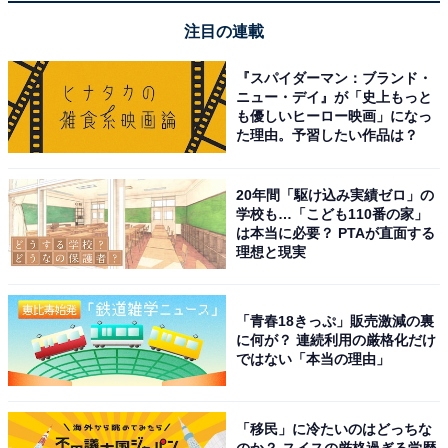
注目の連載
木の温もりを感じる清潔感ある客室や洗練された施
設が魅力的
『スパイダーマン：ブランド・
ニュー・デイ』が「史上もっと
も優しいヒーロー映画」になっ
た理由。予習したい作品は？
20年間「駆け込み実績ゼロ」の
学校も…「こども110番の家」
は本当に必要？ PTAが直面する
理想と現実
「青春18きっぷ」販売激減の裏
に何が？ 連続利用の厳格化だけ
ではない「本当の理由」
「移民」に冷たいのはどっちな
のか？ スイスの厳格過ぎる学歴