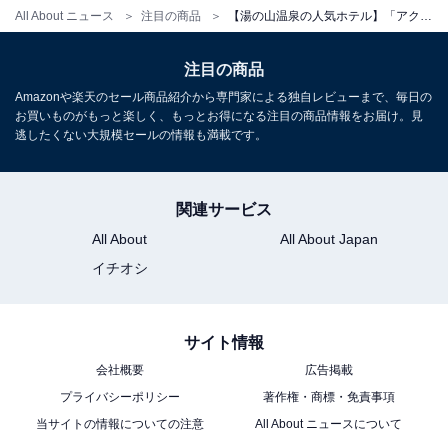
All About ニュース
注目の商品
【湯の山温泉の人気ホテル】「アクアイグニス 片岡温泉」が選ばれる理由
チェックイン・チェックアウト
注目の商品
チェックイン：15:00～
Amazonや楽天のセール商品紹介から専門家による独自レビューまで、毎日の
チェックアウト：翌日11:00
お買いものがもっと楽しく、もっとお得になる注目の商品情報をお届け。見
逃したくない大規模セールの情報も満載です。
※プランにより時間が異なる可能性があります
※掲載されている情報は記事公開時のものです。あらか
関連サービス
じめご了承ください。
All About
All About Japan
また、記事中の宿泊プランを予約すると、売上の一部が
イチオシ
オールアバウトに還元されることがあります。
サイト情報
こちらもおすすめ
会社概要
広告掲載
【鳥羽温泉郷の人気ホテル】「はなしんすい －
プライバシーポリシー
著作権・商標・免責事項
芭新萃－」が選ばれる理由
当サイトの情報についての注意
All About ニュースについて