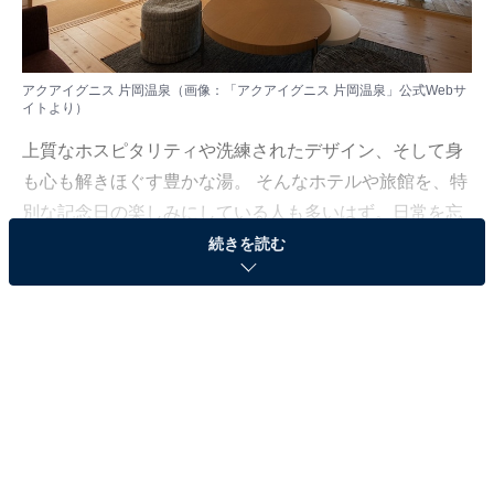
アクアイグニス 片岡温泉（画像：「アクアイグニス 片岡温泉」公式Webサ
イトより）
上質なホスピタリティや洗練されたデザイン、そして身
も心も解きほぐす豊かな湯。 そんなホテルや旅館を、特
別な記念日の楽しみにしている人も多いはず。日常を忘
れ、名湯に癒やされながら満たされる非日常の体験は、
続きを読む
何物にも代えがたい時間ですよね。しかし、近年では趣
向を凝らした温泉宿や人気のホテルも多く、どこに滞在
すればよいか迷ってしまう……そんな思いを抱えている
人もいるのではないでしょうか。
そんな人に向けて、All About ニュース編集部が厳選した
人気かつ評価の高い施設を厳選して紹介します。今回取
り上げるのは湯の山温泉の「アクアイグニス 片岡温泉」