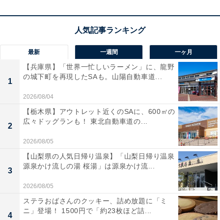
楽天トラベルでホテルを見る
最新
一週間
一ヶ月
【兵庫県】「世界一忙しいラーメン」に、龍野
の城下町を再現したSAも。山陽自動車道...
1
2026/08/04
【栃木県】アウトレット近くのSAに、600㎡の
広々ドッグランも！ 東北自動車道の...
2
2026/08/05
【山梨県の人気日帰り温泉】「山梨日帰り温泉
源泉かけ流しの湯 桜湯」は源泉かけ流...
3
2026/08/05
ステラおばさんのクッキー、詰め放題に「ミ
ニ」登場！ 1500円で「約23枚ほど詰...
4