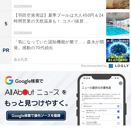
2026/08/04
【羽田空港周辺】夏季プールは大人450円＆24
時間営業の天然温泉も！ コスパ抜群...
5
2026/08/04
「アクアイグニス 片岡温泉」の口コミは？
「気になっていた認知機能が菌で…」森永が開
発。感動の70代続出
「アクアイグニス 片岡温泉」には、以下のような口コミ
PR
が寄せられています。
森永乳業
Recommended by
加水加温なしの源泉100%かけ流しの天然温泉が楽
しめる
有名シェフやパティシエが手がける料理やスイーツ
が美味しい