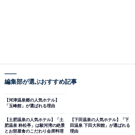
です。
※2026年6月時点で、楽天トラベル上の平均評価が4.0超
えのものを紹介しています
楽天トラベルでホテルを見る
編集部が選ぶおすすめ記事
【河津温泉郷の人気ホテル】
「玉峰館」が選ばれる理由
【土肥温泉の人気ホテル】「土
【下田温泉の人気ホテル】「下
この記事の執筆者：
All About ニュース お買
肥温泉 粋松亭」は駿河湾の絶景
田温泉 下田大和館」が選ばれる
いもの部
とお部屋食のこだわり会席料理
理由