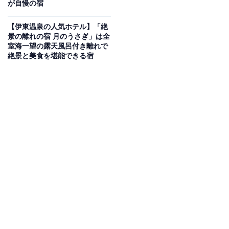
が自慢の宿
Amazonのセール商品から売れ筋ランキングまで、毎日のお買いも
のがもっと楽しく、もっとお得になる情報をお届け。編集部員によ
【伊東温泉の人気ホテル】「絶
景の離れの宿 月のうさぎ」は全
る独自レビューなど、ここでしか手に入らない情報も満載です。
...続きを読む
室海一望の露天風呂付き離れで
絶景と美食を堪能できる宿
※本記事で紹介している商品の購入やサービスの利用により、売上の一部が
オールアバウトに還元されることがあります。
「アクアイグニス 片岡温泉」は源泉100％かけ流
しの湯と極上の食を堪能できる宿
「アクアイグニス 片岡温泉」は、加水・加温・循環一切
無しの源泉100％かけ流しの天然温泉『片岡温泉』や
『休憩所』『温泉カフェ』を備えています。さらに『コ
ンフィチュール アッシュ』や『「笠庵」賛否両論』とい
った食事処、『宿泊棟』や『離れ宿』があり、充実した
施設が集結しています。