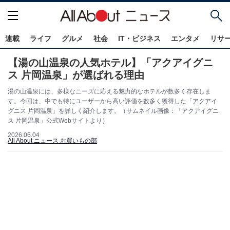
連載
ライフ
グルメ
社会
IT・ビジネス
エンタメ
リサ
【湯の山温泉の人気ホテル】「アクアイグニ
ス 片岡温泉」が選ばれる理由
湯の山温泉には、多様なニーズに応える魅力的なホテルが数多く存在しま
す。今回は、中でも特にユーザーから高い評価を数多く獲得した「アクアイ
グニス 片岡温泉」を詳しく紹介します。（サムネイル画像：「アクアイグニ
ス 片岡温泉」公式Webサイトより）
2026.06.04
All About ニュース お買いもの部