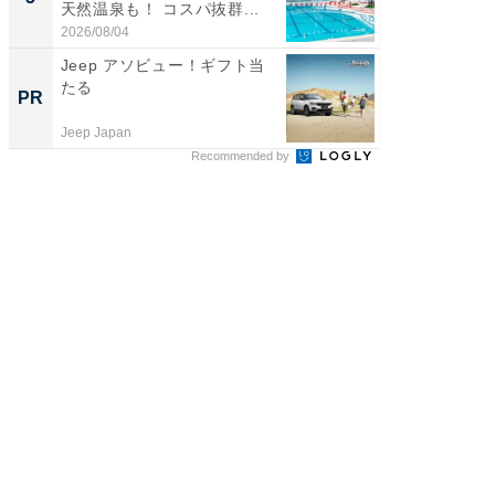
天然温泉も！ コスパ抜群...
は和の
が...
2026/08/04
2026/08/0
Jeep アソビュー！ギフト当
すべて
たる
るその
PR
PR
Jeep Japan
COCO VIL
Recommended by