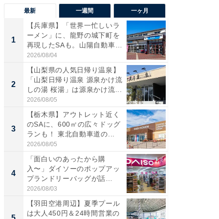
最新
一週間
一ヶ月
【兵庫県】「世界一忙しいラ
「気に
ーメン」に、龍野の城下町を
る〜」3
1
1
再現したSAも。山陽自動車
バー」
道...
好...
2026/08/04
2026/07/3
【山梨県の人気日帰り温泉】
【三重
「山梨日帰り温泉 源泉かけ流
「鈴鹿天
2
2
しの湯 桜湯」は源泉かけ流...
は100
2026/08/05
2026/08/0
【栃木県】アウトレット近く
「ミニオ
のSAに、600㎡の広々ドッグ
ッグ！ 
3
3
ランも！ 東北自動車道の...
ど、夏限
2026/08/05
2026/08/0
「面白いのあったから購
ステラ
入〜」ダイソーのポップアッ
詰め放題
4
4
プランドリーバッグが話
00円で「
題。“さま...
2026/08/03
2026/08/0
【羽田空港周辺】夏季プール
【埼玉
は大人450円＆24時間営業の
「行田天
5
5