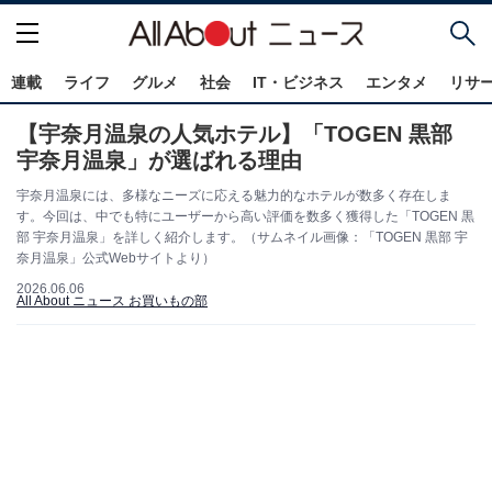
連載
ライフ
グルメ
社会
IT・ビジネス
エンタメ
リサ
【宇奈月温泉の人気ホテル】「TOGEN 黒部
宇奈月温泉」が選ばれる理由
宇奈月温泉には、多様なニーズに応える魅力的なホテルが数多く存在しま
す。今回は、中でも特にユーザーから高い評価を数多く獲得した「TOGEN 黒
部 宇奈月温泉」を詳しく紹介します。（サムネイル画像：「TOGEN 黒部 宇
奈月温泉」公式Webサイトより）
2026.06.06
All About ニュース お買いもの部