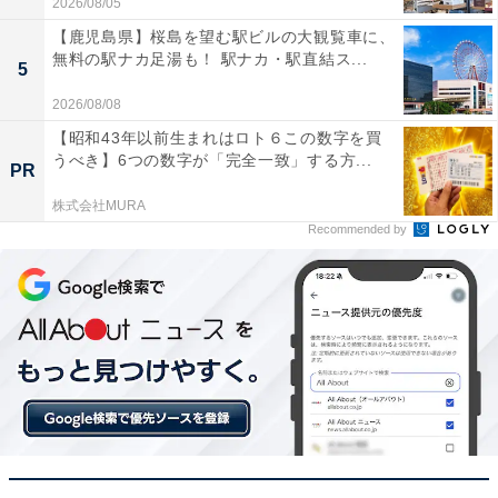
2026/08/05
【鹿児島県】桜島を望む駅ビルの大観覧車に、
無料の駅ナカ足湯も！ 駅ナカ・駅直結ス...
5
2026/08/08
【昭和43年以前生まれはロト６この数字を買
うべき】6つの数字が「完全一致」する方...
PR
「TOGEN 黒部 宇奈月温泉」の口コミは？
株式会社MURA
Recommended by
「TOGEN 黒部 宇奈月温泉」には、以下のような口コミ
が寄せられています。
客室やロビーから眺める黒部川の美しい景色が素晴
らしい
心地よい名湯に浸かりながら旅の疲れをのんびり癒