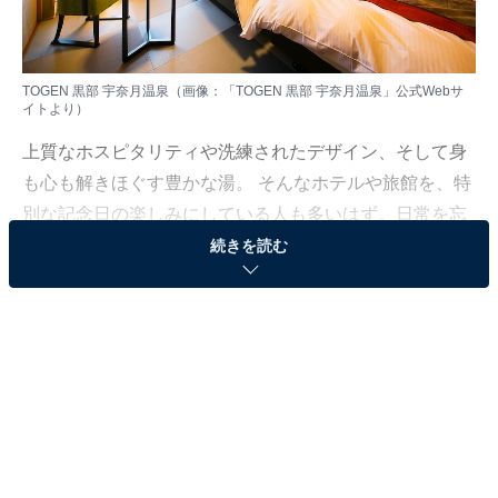
TOGEN 黒部 宇奈月温泉（画像：「TOGEN 黒部 宇奈月温泉」公式Webサ
イトより）
上質なホスピタリティや洗練されたデザイン、そして身
も心も解きほぐす豊かな湯。 そんなホテルや旅館を、特
別な記念日の楽しみにしている人も多いはず。日常を忘
れ、名湯に癒やされながら満たされる非日常の体験は、
続きを読む
何物にも代えがたい時間ですよね。しかし、近年では趣
向を凝らした温泉宿や人気のホテルも多く、どこに滞在
すればよいか迷ってしまう……そんな思いを抱えている
人もいるのではないでしょうか。
そんな人に向けて、All About ニュース編集部が厳選した
人気かつ評価の高い施設を厳選して紹介します。今回取
り上げるのは宇奈月温泉の「TOGEN 黒部 宇奈月温泉」