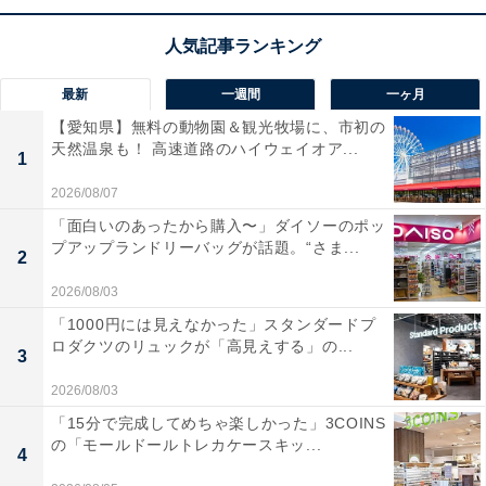
は絶品です。
最新
一週間
一ヶ月
【愛知県】無料の動物園＆観光牧場に、市初の
天然温泉も！ 高速道路のハイウェイオア...
1
楽天トラベルでホテルを見る
2026/08/07
「面白いのあったから購入〜」ダイソーのポッ
プアップランドリーバッグが話題。“さま...
2
2026/08/03
「1000円には見えなかった」スタンダードプ
ロダクツのリュックが「高見えする」の...
3
2026/08/03
「15分で完成してめちゃ楽しかった」3COINS
の「モールドールトレカケースキッ...
4