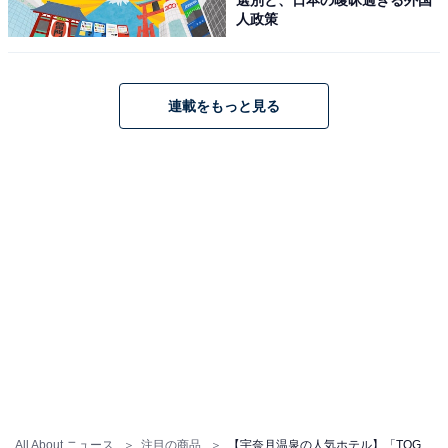
人政策
アクセス・料金・宿泊情報は？
連載をもっと見る
アクセス
所在地：富山県黒部市宇奈月温泉22-1
交通手段：宇奈月温泉駅より徒歩5分/黒部ICより車で約
15分
料金
大人1名（参考価格）：1万4300円〜
※料金は公式Webサイト参考価格
※プラン・部屋により価格は変動します
チェックイン・チェックアウト
All About ニュース
注目の商品
【宇奈月温泉の人気ホテル】「TOGEN 黒部 宇奈月温泉」が選ばれる理由