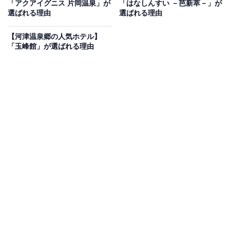
「アクアイグニス 片岡温泉」が
「はなしんすい －芭新萃－」が
選ばれる理由
選ばれる理由
Amazonのセール商品から売れ筋ランキングまで、毎日のお買いも
のがもっと楽しく、もっとお得になる情報をお届け。編集部員によ
【河津温泉郷の人気ホテル】
る独自レビューなど、ここでしか手に入らない情報も満載です。
...続きを読む
「玉峰館」が選ばれる理由
※本記事で紹介している商品の購入やサービスの利用により、売上の一部が
オールアバウトに還元されることがあります。
「TOGEN 黒部 宇奈月温泉」は黒部川の絶景と名
湯に癒やされる宿
「TOGEN 黒部 宇奈月温泉」は、黒部峡谷の美しい景色
を望む絶好のロケーションに位置する温泉宿です。お風
呂や食事、客室など、日頃の疲れを癒やして贅沢な時間
を過ごすための充実した施設やサービスが揃っていま
す。特に、『藍瓶』と称される多彩な魚種の宝庫『富山
湾』から漁れる新鮮な魚料理や、富山のブランド牛「と
やま酒粕和牛」を味わえるすき焼きやしゃぶしゃぶ料理