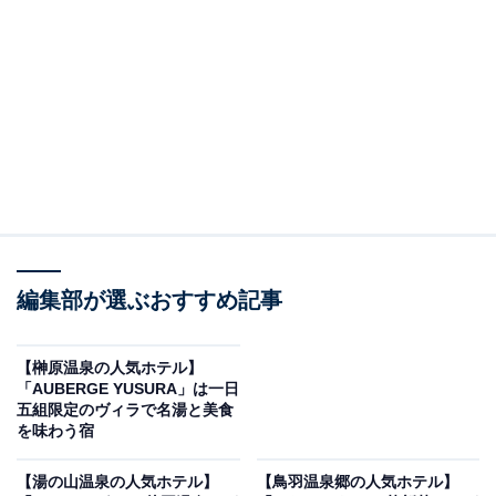
です。
※2026年6月時点で、楽天トラベル上の平均評価が4.0超
えのものを紹介しています
楽天トラベルでホテルを見る
編集部が選ぶおすすめ記事
【榊原温泉の人気ホテル】
「AUBERGE YUSURA」は一日
五組限定のヴィラで名湯と美食
を味わう宿
この記事の執筆者：
All About ニュース お買
いもの部
【湯の山温泉の人気ホテル】
【鳥羽温泉郷の人気ホテル】