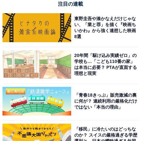
やせる
注目の連載
東野圭吾や湊かなえだけじゃな
い、「業と罪」を描く『映画ち
いかわ』から強く連想した映画
地元の新鮮な食材を取り入れた美味しい料理に満足
8選
した
20年間「駆け込み実績ゼロ」の
学校も…「こども110番の家」
は本当に必要？ PTAが直面する
理想と現実
「青春18きっぷ」販売激減の裏
に何が？ 連続利用の厳格化だけ
ではない「本当の理由」
「移民」に冷たいのはどっちな
のか？ スイスの厳格過ぎる学歴
選別と、日本の曖昧過ぎる外国