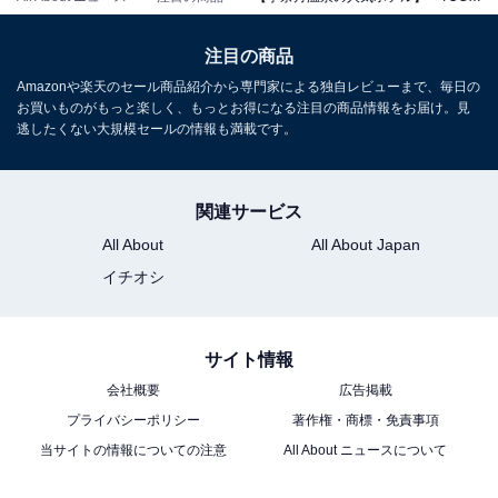
チェックイン：15:00 ～ 19:00
注目の商品
チェックアウト：10:00
Amazonや楽天のセール商品紹介から専門家による独自レビューまで、毎日の
※プランにより時間が異なる可能性があります
お買いものがもっと楽しく、もっとお得になる注目の商品情報をお届け。見
逃したくない大規模セールの情報も満載です。
※掲載されている情報は記事公開時のものです。あらか
じめご了承ください。
関連サービス
また、記事中の宿泊プランを予約すると、売上の一部が
All About
All About Japan
オールアバウトに還元されることがあります。
イチオシ
こちらもおすすめ
サイト情報
【氷見温泉郷の人気ホテル】「天然温泉 浜辺の
宿あさひや」が選ばれる理由
会社概要
広告掲載
プライバシーポリシー
著作権・商標・免責事項
当サイトの情報についての注意
All About ニュースについて