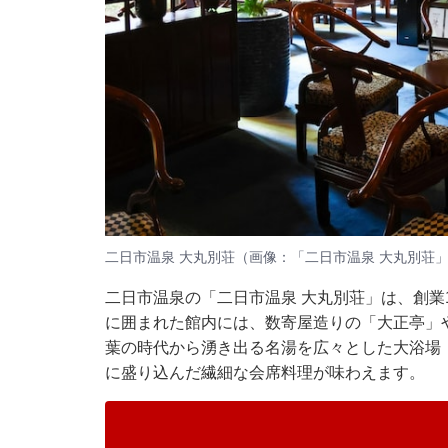
二日市温泉 大丸別荘（画像：「二日市温泉 大丸別荘」
二日市温泉の「二日市温泉 大丸別荘」は、創業
に囲まれた館内には、数寄屋造りの「大正亭」
葉の時代から湧き出る名湯を広々とした大浴場
に盛り込んだ繊細な会席料理が味わえます。