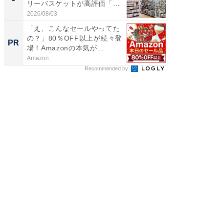
リーバスケットが高評価「使
層水風
わ...
帰...
2026/08/03
2026/08/0
「え、こんなセールやってた
GOETH
の？」80％OFF以上が続々登
を組み
PR
PR
場！Amazonの本気が...
Amazon
FINCHI o
Recommended by