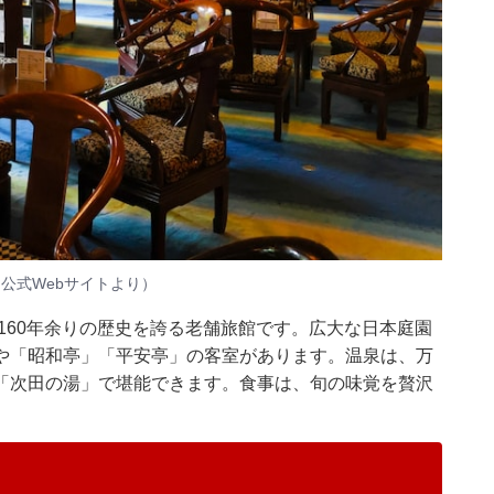
公式Webサイトより）
160年余りの歴史を誇る老舗旅館です。広大な日本庭園
や「昭和亭」「平安亭」の客室があります。温泉は、万
「次田の湯」で堪能できます。食事は、旬の味覚を贅沢