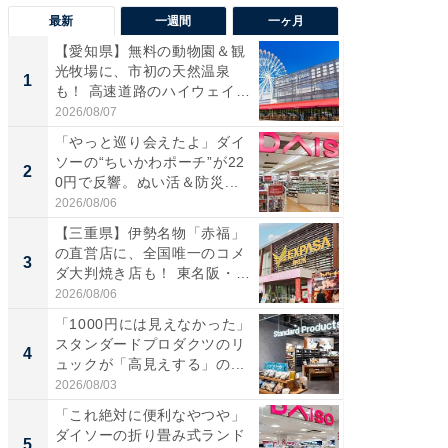
最新
一週間
一ヶ月
【愛知県】無料の動物園＆観
【兵庫
光牧場に、市初の天然温泉
ーメン
1
1
も！ 高速道路のハイウェイオ
再現した
ア...
道...
2026/08/07
2026/08/0
「やっと巡り会えたよ」ダイ
【三重
ソーの“ちいかわポーチ”が22
の直営
2
2
0円で反響。ぬい活＆防災...
ダ大判焼
伊...
2026/08/06
2026/08/0
【三重県】伊勢名物「赤福」
【千葉県
の直営店に、全国唯一のコメ
級マー
3
3
ダ大判焼き店も！ 東名阪・
ノベし
伊...
ー...
2026/08/06
2026/08/0
「1000円には見えなかった」
ステラ
スタンダードプロダクツのリ
詰め放題
4
4
ュックが「高見えする」の...
00円で「
2026/08/03
2026/08/0
「これ絶対に便利なやつや」
立山連
ダイソーの折り畳み式ランド
風呂に、
5
5