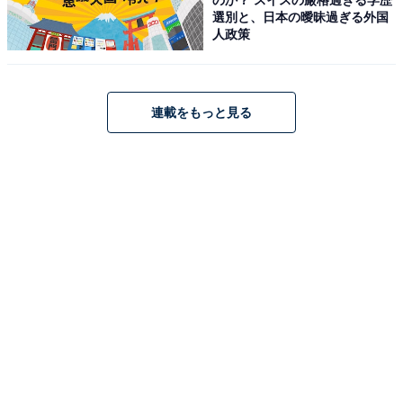
選別と、日本の曖昧過ぎる外国
人政策
アクセス・料金・宿泊情報は？
連載をもっと見る
アクセス
所在地：〒818-0058 福岡県筑紫野市湯町1-20-1
交通手段：JR二日市駅より車で約5分／西鉄二日市駅よ
り車で約8分
料金
大人1名（参考価格）：公式Webサイトをご確認くださ
い円
※料金は公式Webサイト参考価格
※プラン・部屋により価格は変動します