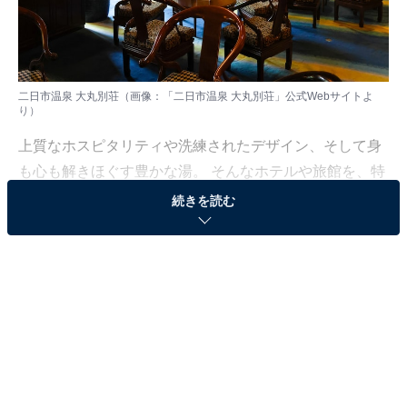
二日市温泉 大丸別荘（画像：「二日市温泉 大丸別荘」公式Webサイトよ
り）
上質なホスピタリティや洗練されたデザイン、そして身
も心も解きほぐす豊かな湯。 そんなホテルや旅館を、特
別な記念日の楽しみにしている人も多いはず。日常を忘
続きを読む
れ、名湯に癒やされながら満たされる非日常の体験は、
何物にも代えがたい時間ですよね。しかし、近年では趣
向を凝らした温泉宿や人気のホテルも多く、どこに滞在
すればよいか迷ってしまう……そんな思いを抱えている
人もいるのではないでしょうか。
そんな人に向けて、All About ニュース編集部が厳選した
人気かつ評価の高い施設を厳選して紹介します。今回取