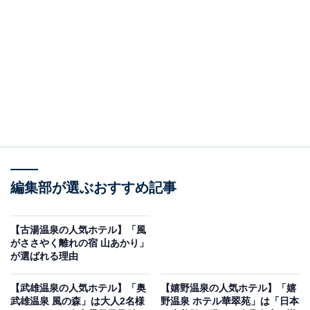
り上げるのは二日市温泉の「二日市温泉 大丸別荘」で
す。
※2026年5月時点で、楽天トラベル上の平均評価が4.0超
えのものを紹介しています
編集部が選ぶおすすめ記事
楽天トラベルでホテルを見る
【古湯温泉の人気ホテル】「風
がささやく離れの宿 山あかり」
が選ばれる理由
【武雄温泉の人気ホテル】「奥
【嬉野温泉の人気ホテル】「嬉
この記事の執筆者：
All About ニュース 旅行
武雄温泉 風の森」は大人2名様
野温泉 ホテル華翠苑」は「日本