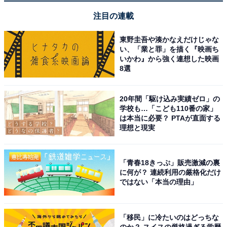
たり満喫できる
注目の連載
東野圭吾や湊かなえだけじゃな
丁寧で細やかな接客とスタッフの温かいおもてなし
い、「業と罪」を描く『映画ち
いかわ』から強く連想した映画
が素晴らしい
8選
20年間「駆け込み実績ゼロ」の
学校も…「こども110番の家」
は本当に必要？ PTAが直面する
理想と現実
「青春18きっぷ」販売激減の裏
に何が？ 連続利用の厳格化だけ
ではない「本当の理由」
「移民」に冷たいのはどっちな
のか？ スイスの厳格過ぎる学歴