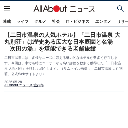
連載
ライフ
グルメ
社会
IT・ビジネス
エンタメ
リサ
【二日市温泉の人気ホテル】「二日市温泉 大
丸別荘」は歴史ある広大な日本庭園と名湯
「次田の湯」を堪能できる老舗旅館
二日市温泉には、多様なニーズに応える魅力的なホテルが数多く存在しま
す。今回は、中でも特にユーザーから高い評価を数多く獲得した「二日市温
泉 大丸別荘」を詳しく紹介します。（サムネイル画像：「二日市温泉 大丸別
荘」公式Webサイトより）
2026.05.28
All About ニュース 旅行部