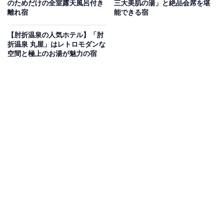
のためだけの全室露天風呂付き
三大美肌の湯」と絶品会席を堪
部
離れ宿
能できる宿
全国の人気ホテルから今泊まりたい宿を厳選してご紹介。日々更新
【肘折温泉の人気ホテル】「肘
される売れ筋ランキングや、見逃せないセール・キャンペーン情報
折温泉 丸屋」はレトロモダンな
など、お得に旅を楽しむための秘けつが満載です。さらに、ここで
...続きを読む
空間と極上のお湯が魅力の宿
しか読めない独自コンテンツも充実。編集部員による宿泊レビュー
では、公式Webサイトだけでは分からないリアルな様子を紹介しま
※本記事で紹介している商品の購入やサービスの利用により、売上の一部が
す。
オールアバウトに還元されることがあります。
「二日市温泉 大丸別荘」は歴史ある広大な日本庭
園と名湯「次田の湯」を堪能できる老舗旅館
二日市温泉の「二日市温泉 大丸別荘」は、創業160年余
りの歴史を誇る老舗旅館です。広大な日本庭園に囲まれ
た館内には、数寄屋造りの「大正亭」や「昭和亭」「平
安亭」の客室があります。温泉は、万葉の時代から湧き
出る名湯を広々とした大浴場「次田の湯」で堪能できま
す。食事は、旬の味覚を贅沢に盛り込んだ繊細な会席料