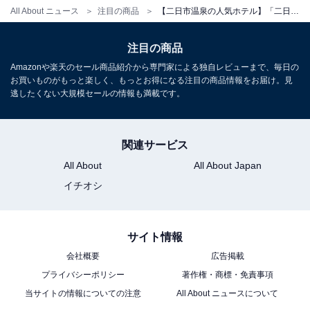
チェックイン・チェックアウト
All About ニュース
注目の商品
【二日市温泉の人気ホテル】「二日市温泉 大丸別荘」は歴史ある広大な日本庭園と名湯「次田の湯」を堪能できる老舗旅館
チェックイン：15:00
注目の商品
チェックアウト：11:00
Amazonや楽天のセール商品紹介から専門家による独自レビューまで、毎日の
※プランにより時間が異なる可能性があります
お買いものがもっと楽しく、もっとお得になる注目の商品情報をお届け。見
逃したくない大規模セールの情報も満載です。
※掲載されている情報は記事公開時のものです。あらか
じめご了承ください。
関連サービス
また、記事中の宿泊プランを予約すると、売上の一部が
All About
All About Japan
オールアバウトに還元されることがあります。
イチオシ
こちらもおすすめ
サイト情報
【原鶴温泉の人気ホテル】「原鶴温泉 旅館 佐藤
荘」が選ばれる理由
会社概要
広告掲載
プライバシーポリシー
著作権・商標・免責事項
当サイトの情報についての注意
All About ニュースについて