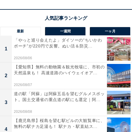
理が味わえます。
最新
一週間
一ヶ月
「やっと巡り会えたよ」ダイソーの“ちいかわ
楽天トラベルでホテルを見る
ポーチ”が220円で反響。ぬい活＆防災...
1
2026/08/06
【愛知県】無料の動物園＆観光牧場に、市初の
天然温泉も！ 高速道路のハイウェイオア...
2
2026/08/07
道の駅「阿蘇」は阿蘇五岳を望むグルメスポッ
ト。国土交通省の重点道の駅にも選定｜阿...
3
2026/08/08
【鹿児島県】桜島を望む駅ビルの大観覧車に、
無料の駅ナカ足湯も！ 駅ナカ・駅直結ス...
4