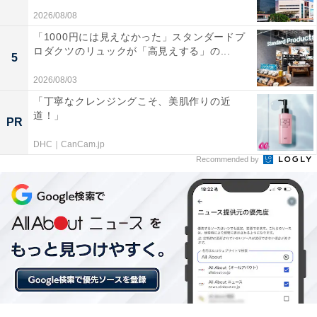
2026/08/08
「1000円には見えなかった」スタンダードプ
ロダクツのリュックが「高見えする」の...
5
2026/08/03
「丁寧なクレンジングこそ、美肌作りの近
道！」
「二日市温泉 大丸別荘」の口コミは？
PR
DHC｜CanCam.jp
「二日市温泉 大丸別荘」には、以下のような口コミが寄
Recommended by
せられています。
歴史を感じる趣深い建物と手入れの行き届いた広大
な日本庭園
広々とした風情ある大浴場の次田の湯で名湯をゆっ