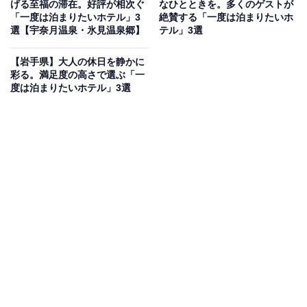
静岡県・熱海にある「熱海シーサイドスパ＆リゾート」
げる至福の滞在。好評が相次ぐ
なひとときを。多くのゲストが
「一度は泊まりたいホテル」3
絶賛する「一度は泊まりたいホ
は、全室オーシャンビューの開放感あふれるホテルで
選【宇奈月温泉・氷見温泉郷】
テル」3選
す。敷地内から湧き出る豊かな源泉を、海を望む大浴場
や露天風呂で贅沢に堪能できます。リニューアルされた
【岩手県】大人の休日を静かに
彩る。満足度の高さで選ぶ「一
レストランでは、相模湾の絶景を眺めながら新鮮な海の
度は泊まりたいホテル」3選
幸をビュッフェスタイルで味わえるのが魅力。明るい木
目調のデザインが心地よく、心身ともにリフレッシュで
きるひとときを過ごせます。
楽天トラベルでホテルを見る