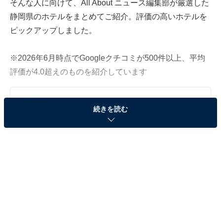
そんな人に向けて、All About ニュース編集部が厳選した
静岡県のホテルをまとめてご紹介。評価の高いホテルを
ピックアップしました。
※2026年6月時点でGoogleクチコミが500件以上、平均
評価が4.0超えのものを紹介しています
この記事の執筆者：
All About ニュース お買
続きを読む
いもの部
Amazonのセール商品から売れ筋ランキングまで、毎日のお買いも
のがもっと楽しく、もっとお得になる情報をお届け。編集部員によ
る独自レビューなど、ここでしか手に入らない情報も満載です。
...続きを読む
※本記事で紹介している商品の購入やサービスの利用により、売上の一部が
オールアバウトに還元されることがあります。
「熱海シーサイドスパ＆リゾート」で豊かな源泉