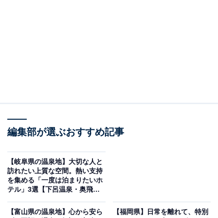
を贅沢に堪能
編集部が選ぶおすすめ記事
【岐阜県の温泉地】大切な人と
訪れたい上質な空間。熱い支持
を集める「一度は泊まりたいホ
テル」3選【下呂温泉・奥飛騨
熱海シーサイドスパ＆リゾート（画像：「熱海シーサイドスパ＆リゾート」
温泉郷】
公式Webサイトより）
【富山県の温泉地】心から安ら
【福岡県】日常を離れて、特別