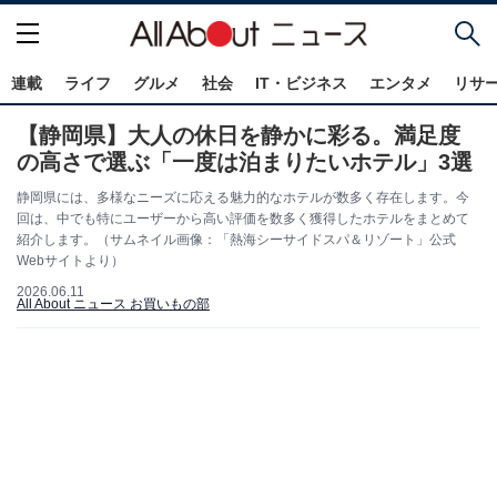
連載
ライフ
グルメ
社会
IT・ビジネス
エンタメ
リサ
【静岡県】大人の休日を静かに彩る。満足度
の高さで選ぶ「一度は泊まりたいホテル」3選
静岡県には、多様なニーズに応える魅力的なホテルが数多く存在します。今
回は、中でも特にユーザーから高い評価を数多く獲得したホテルをまとめて
紹介します。（サムネイル画像：「熱海シーサイドスパ＆リゾート」公式
Webサイトより）
2026.06.11
All About ニュース お買いもの部