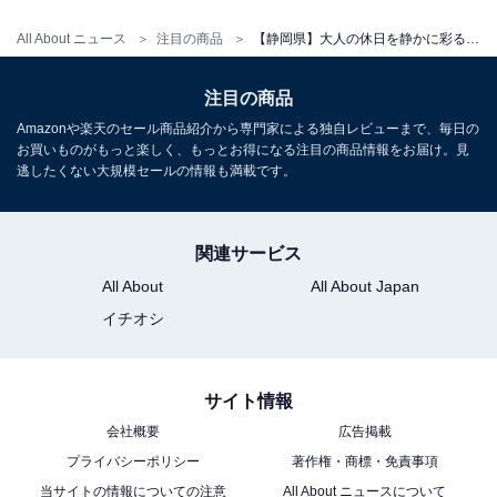
All About ニュース
注目の商品
【静岡県】大人の休日を静かに彩る。満足度の高さで選ぶ「一度は泊まりたいホテル」3選
アクセス
注目の商品
所在地：静岡県賀茂郡東伊豆町稲取1531
Amazonや楽天のセール商品紹介から専門家による独自レビューまで、毎日の
交通手段：伊豆急行線「伊豆稲取駅」より徒歩約15分／
お買いものがもっと楽しく、もっとお得になる注目の商品情報をお届け。見
無料送迎バスで約5分／「東京用賀IC」より約2時間40分
逃したくない大規模セールの情報も満載です。
料金
関連サービス
大人1名（参考価格）：2万900円
All About
All About Japan
※料金は公式Webサイト参考価格
イチオシ
※プラン・部屋により価格は変動します
チェックイン・チェックアウト
サイト情報
チェックイン：15:00
会社概要
広告掲載
チェックアウト：12:00
プライバシーポリシー
著作権・商標・免責事項
当サイトの情報についての注意
All About ニュースについて
※プランにより時間が異なる可能性があります