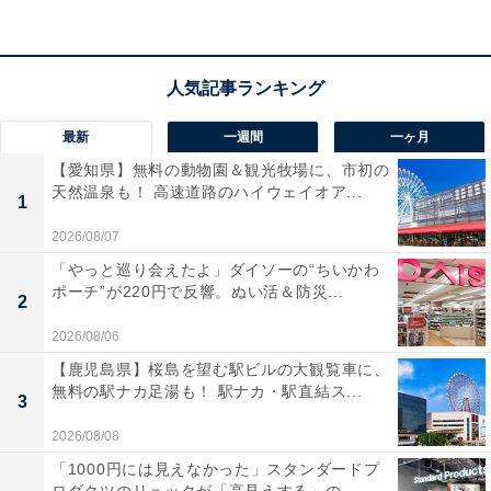
アクセス
所在地：静岡県熱海市東海岸町6番53号
交通手段：熱海駅から徒歩で約10分
最新
一週間
一ヶ月
料金
【愛知県】無料の動物園＆観光牧場に、市初の
天然温泉も！ 高速道路のハイウェイオア...
1
大人1名：5720円
2026/08/07
※料金は公式Webサイト参考価格
「やっと巡り会えたよ」ダイソーの“ちいかわ
※プラン・部屋により価格は変動します
ポーチ”が220円で反響。ぬい活＆防災...
2
チェックイン・チェックアウト
2026/08/06
【鹿児島県】桜島を望む駅ビルの大観覧車に、
チェックイン：15:00から
無料の駅ナカ足湯も！ 駅ナカ・駅直結ス...
3
チェックアウト：11:00まで
※プランにより時間が異なる可能性があります
2026/08/08
「1000円には見えなかった」スタンダードプ
あわせて読みたい