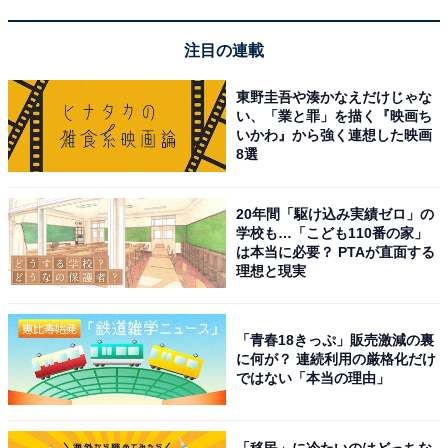
「海一望絶景の宿 いなとり荘」は全室オーシャン
ビューの開放感が魅力
注目の連載
東野圭吾や湊かなえだけじゃな
い、「業と罪」を描く『映画ち
いかわ』から強く連想した映画
8選
20年間「駆け込み実績ゼロ」の
学校も…「こども110番の家」
は本当に必要？ PTAが直面する
理想と現実
「青春18きっぷ」販売激減の裏
に何が？ 連続利用の厳格化だけ
ではない「本当の理由」
海一望絶景の宿 いなとり荘（画像：「海一望絶景の宿 いなとり荘」公式
Webサイトより）
「移民」に冷たいのはどっちな