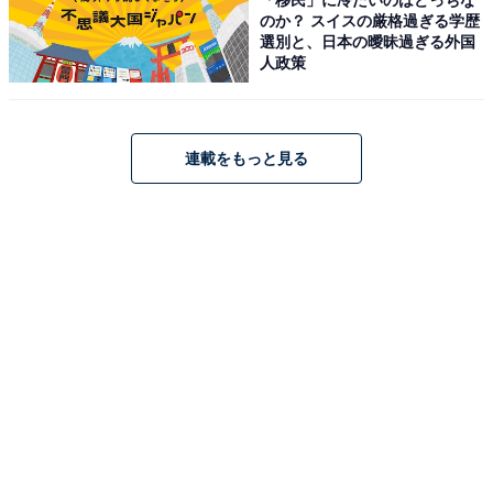
「海一望絶景の宿 いなとり荘」は、全ての客室から東伊
のか？ スイスの厳格過ぎる学歴
選別と、日本の曖昧過ぎる外国
豆の広大な海を一望できる絶景の宿です。展望大浴場
人政策
「うみ」や展望露天風呂「蒼空（SORA）」では、海へ
続くような圧倒的な開放感を味わえます。食事は稲取漁
港で水揚げされた「金目鯛の煮付け」をはじめとする新
連載をもっと見る
鮮な磯料理が自慢。さらに、チェックアウトが12時と遅
めに設定されており、朝の時間もゆったりと贅沢に過ご
せるのが特徴です。
楽天トラベルでホテルを見る