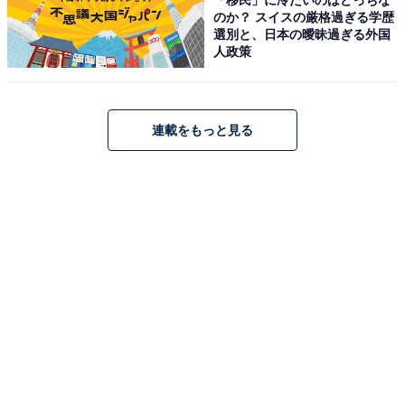
のか？ スイスの厳格過ぎる学歴
選別と、日本の曖昧過ぎる外国
原鶴温泉 ほどあいの宿 六峰舘（画像：「原鶴温泉 ほどあいの宿 六峰舘」公
人政策
式Webサイトより）
「原鶴温泉 ほどあいの宿 六峰舘」は、筑後川のほとりに
位置する温泉宿です。名物は、硫黄泉と硫化水素の2つ
連載をもっと見る
の泉質を併せ持つ「W美肌の湯」。4Fの「展望庭園露天
風呂」や「御影露天風呂」、1Fの「竹炭風呂」や「檜風
呂」など、多彩な湯船で贅沢なひとときを過ごせます。
食事は、朝倉の旬を美味しい状態で味わう会席など、高
質な「食」を提供。全客室から筑後川と田園風景の眺め
を楽しめます。
楽天トラベルでホテルを見る