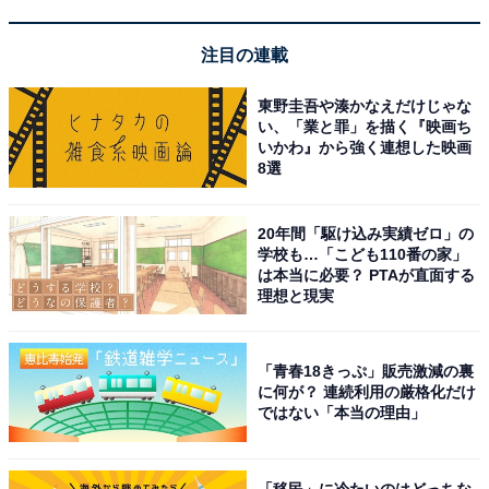
注目の連載
「原鶴温泉 ほどあいの宿 六峰舘」は「W美肌の
東野圭吾や湊かなえだけじゃな
い、「業と罪」を描く『映画ち
湯」を心ゆくまで堪能できる宿
いかわ』から強く連想した映画
8選
20年間「駆け込み実績ゼロ」の
学校も…「こども110番の家」
は本当に必要？ PTAが直面する
理想と現実
「青春18きっぷ」販売激減の裏
に何が？ 連続利用の厳格化だけ
ではない「本当の理由」
「移民」に冷たいのはどっちな