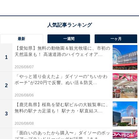
アクセス
最新
一週間
一ヶ月
所在地：福岡県福岡市東区香椎照葉5丁目2-15
【愛知県】無料の動物園＆観光牧場に、市初の
交通手段：西鉄バス 福岡市総合体育館より徒歩約1分／
天然温泉も！ 高速道路のハイウェイオア...
1
博多駅・香椎駅・天神駅より無料シャトルバスあり
2026/08/07
「やっと巡り会えたよ」ダイソーの“ちいかわ
料金
ポーチ”が220円で反響。ぬい活＆防災...
2
大人1名（参考価格）：1万4900円
2026/08/06
※料金は公式Webサイト参考価格
【鹿児島県】桜島を望む駅ビルの大観覧車に、
※プラン・部屋により価格は変動します
無料の駅ナカ足湯も！ 駅ナカ・駅直結ス...
3
チェックイン・チェックアウト
2026/08/08
「面白いのあったから購入〜」ダイソーのポッ
チェックイン：15:00