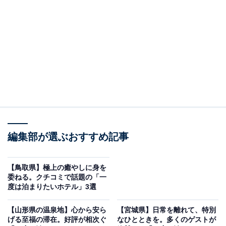
「照葉スパリゾート」は九州最大級のスパと「美
肌の湯」を堪成できる宿
編集部が選ぶおすすめ記事
【鳥取県】極上の癒やしに身を
委ねる。クチコミで話題の「一
度は泊まりたいホテル」3選
【山形県の温泉地】心から安ら
【宮城県】日常を離れて、特別
照葉スパリゾート（画像：「照葉スパリゾート」公式Webサイトより）
げる至福の滞在。好評が相次ぐ
なひとときを。多くのゲストが