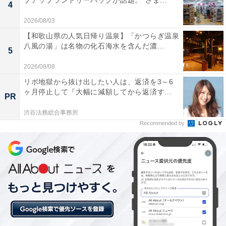
プアップランドリーバッグが話題。“さま...
4
チェックアウト：10:00
※プランにより時間が異なる可能性があります
2026/08/03
【和歌山県の人気日帰り温泉】「かつらぎ温泉
あわせて読みたい
八風の湯」は名物の化石海水を含んだ濃...
5
【福岡県の人気ホテル】「照葉スパリゾー
2026/08/08
ト」は九州最大級の温浴施設と多彩な岩盤房
が魅力
リボ地獄から抜け出したい人は、返済を3～6
ヶ月停止して『大幅に減額してから返済す...
PR
渋谷法務総合事務所
Recommended by