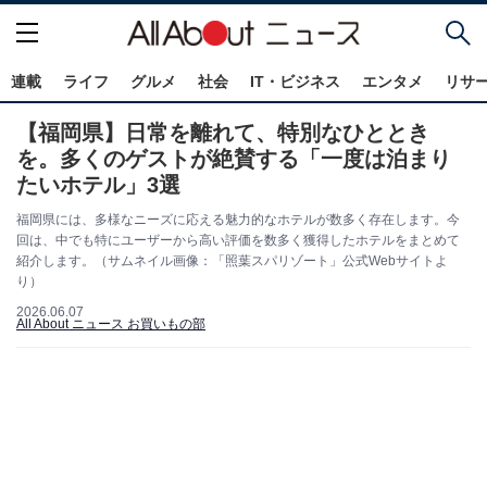
連載
ライフ
グルメ
社会
IT・ビジネス
エンタメ
リサ
【福岡県】日常を離れて、特別なひととき
を。多くのゲストが絶賛する「一度は泊まり
たいホテル」3選
福岡県には、多様なニーズに応える魅力的なホテルが数多く存在します。今
回は、中でも特にユーザーから高い評価を数多く獲得したホテルをまとめて
紹介します。（サムネイル画像：「照葉スパリゾート」公式Webサイトよ
り）
2026.06.07
All About ニュース お買いもの部