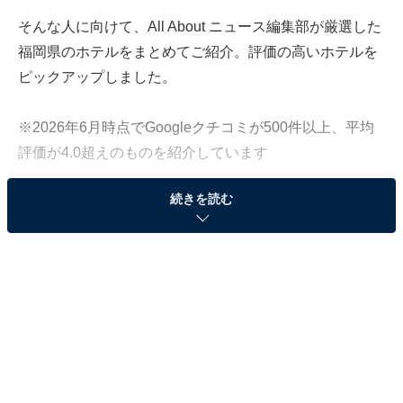
そんな人に向けて、All About ニュース編集部が厳選した
福岡県のホテルをまとめてご紹介。評価の高いホテルを
ピックアップしました。
※2026年6月時点でGoogleクチコミが500件以上、平均
評価が4.0超えのものを紹介しています
続きを読む
この記事の執筆者：
All About ニュース お買
いもの部
Amazonのセール商品から売れ筋ランキングまで、毎日のお買いも
のがもっと楽しく、もっとお得になる情報をお届け。編集部員によ
る独自レビューなど、ここでしか手に入らない情報も満載です。
...続きを読む
※本記事で紹介している商品の購入やサービスの利用により、売上の一部が
オールアバウトに還元されることがあります。