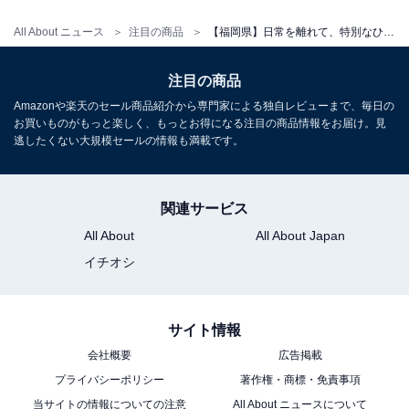
All About ニュース
注目の商品
【福岡県】日常を離れて、特別なひとときを。多くのゲストが絶賛する「一度は泊まりたいホテル」3選
注目の商品
Amazonや楽天のセール商品紹介から専門家による独自レビューまで、毎日の
お買いものがもっと楽しく、もっとお得になる注目の商品情報をお届け。見
アクセス
逃したくない大規模セールの情報も満載です。
所在地：福岡県朝倉市杷木久喜宮1840
交通手段：JR筑後吉井駅より車で10分／西鉄高速バス日
関連サービス
田行き杷木バス停より車で5分（送迎あり・要連絡）
All About
All About Japan
イチオシ
料金
大人1名（参考価格）：1万3200円
サイト情報
※料金は公式Webサイト参考価格
※プラン・部屋により価格は変動します
会社概要
広告掲載
プライバシーポリシー
著作権・商標・免責事項
チェックイン・チェックアウト
当サイトの情報についての注意
All About ニュースについて