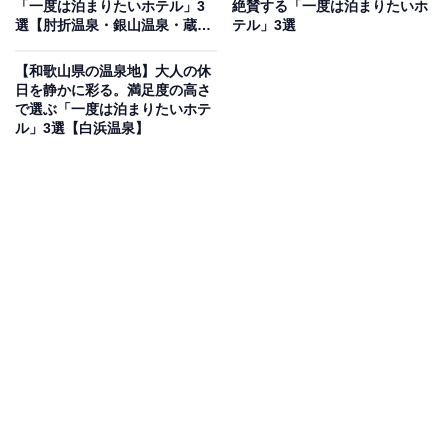
「一度は泊まりたいホテル」3
絶賛する「一度は泊まりたいホ
「照葉スパリゾート」は、照葉ガーデンスクエアに位置
選【肘折温泉・銀山温泉・蔵王
テル」3選
する九州最大級の温浴施設を併設したホテルです。広々
温泉】
としたスパでは、美肌効果の高い美泡風呂をはじめ、高
【和歌山県の温泉地】大人の休
日を静かに彩る。満足度の高さ
濃度炭酸泉や「陶器風呂」などバラエティ豊かな湯船を
で選ぶ「一度は泊まりたいホテ
楽しめます。どこか神秘的な雰囲気の岩盤房「蒼の洞
ル」3選【白浜温泉】
窟」を含む、2フロアにまたがる広大な「岩盤房」エリ
アなど、癒やしの設備が充実。宿泊者はこれら全ての施
設を自由に利用でき、約3万冊のコミックが揃う「コミ
ックコーナー」など、1日中飽きることなくリラックス
した時間を過ごせるのが魅力です。
楽天トラベルでホテルを見る