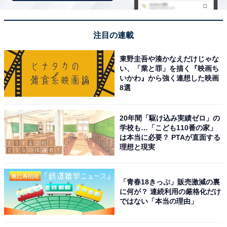
沢な和の空間
注目の連載
東野圭吾や湊かなえだけじゃな
い、「業と罪」を描く『映画ち
いかわ』から強く連想した映画
8選
20年間「駆け込み実績ゼロ」の
学校も…「こども110番の家」
は本当に必要？ PTAが直面する
理想と現実
「青春18きっぷ」販売激減の裏
に何が？ 連続利用の厳格化だけ
皆生温泉 華水亭（画像：「皆生温泉 華水亭」公式Webサイトより）
ではない「本当の理由」
皆生温泉 華水亭は、ほぼ全客室から日本海を一望できる