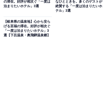
「皆生温泉 湯喜望 白扇」は、雄大な日本海を目前に望む
の滞在。好評が相次ぐ「一度は
なひとときを。多くのゲストが
泊まりたいホテル」3選
絶賛する「一度は泊まりたいホ
絶好のロケーションが魅力の宿です。オーシャンビュー
テル」3選
の客室には、展望ジャグジーバスや露天風呂を備えた部
屋もあり、日本海の絶景を独り占めしながら湯浴みを楽
【岐阜県の温泉地】心から安ら
げる至福の滞在。好評が相次ぐ
しめます。露天風呂棟「湯喜望殿」の温泉や、旬の贅を
「一度は泊まりたいホテル」3
凝縮した「極会席」などの料理も自慢です。
選【下呂温泉・奥飛騨温泉郷】
楽天トラベルでホテルを見る
アクセス