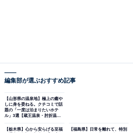
湯浴みが魅力の宿
編集部が選ぶおすすめ記事
【山形県の温泉地】極上の癒や
しに身を委ねる。クチコミで話
題の「一度は泊まりたいホテ
ル」3選【蔵王温泉・肘折温
皆生温泉 湯喜望 白扇（画像：「皆生温泉 湯喜望 白扇」公式Webサイトよ
泉・銀山温泉】
り）
【栃木県】心から安らげる至福
【福島県】日常を離れて、特別