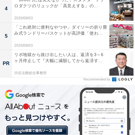
ロダクツのリュックが「高見えする」の...
4
【鳥取県の人気ホテル】「皆生温泉 湯喜望
白扇」が選ばれる理由
2026/08/03
「これ絶対に便利なやつや」ダイソーの折り畳
み式ランドリーバスケットが高評価「使わ...
5
2026/08/03
リボ地獄から抜け出したい人は、返済を3～6
ヶ月停止して『大幅に減額してから返済す...
PR
渋谷法務総合事務所
Recommended by
「皆生温泉 華水亭」は全室オーシャンビューの贅