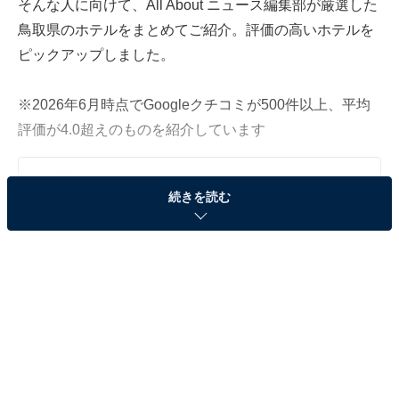
そんな人に向けて、All About ニュース編集部が厳選した
鳥取県のホテルをまとめてご紹介。評価の高いホテルを
ピックアップしました。
※2026年6月時点でGoogleクチコミが500件以上、平均
評価が4.0超えのものを紹介しています
この記事の執筆者：
All About ニュース お買
続きを読む
いもの部
Amazonのセール商品から売れ筋ランキングまで、毎日のお買いも
のがもっと楽しく、もっとお得になる情報をお届け。編集部員によ
る独自レビューなど、ここでしか手に入らない情報も満載です。
...続きを読む
※本記事で紹介している商品の購入やサービスの利用により、売上の一部が
オールアバウトに還元されることがあります。
「皆生温泉 湯喜望 白扇」は日本海の絶景と贅沢な