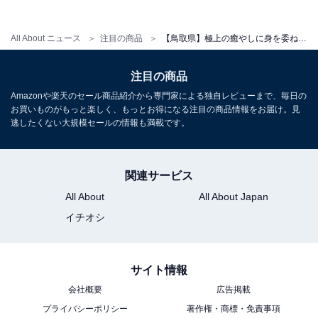
アクセス
All About ニュース
注目の商品
【鳥取県】極上の癒やしに身を委ねる。クチコミで話題の「一度は泊まりたいホテル」3選
所在地：鳥取県米子市皆生温泉4-19-10
交通手段：JR米子駅からタクシーで約15分／米子自動車
注目の商品
道「米子IC」より車で約10分／米子鬼太郎空港からタク
Amazonや楽天のセール商品紹介から専門家による独自レビューまで、毎日の
シーで約20分
お買いものがもっと楽しく、もっとお得になる注目の商品情報をお届け。見
逃したくない大規模セールの情報も満載です。
料金
大人1名（参考価格）：1万7600円
関連サービス
※料金は公式Webサイト参考価格
All About
All About Japan
※プラン・部屋により価格は変動します
イチオシ
チェックイン・チェックアウト
サイト情報
チェックイン：15:00
チェックアウト：10:00
会社概要
広告掲載
プライバシーポリシー
著作権・商標・免責事項
※プランにより時間が異なる可能性があります