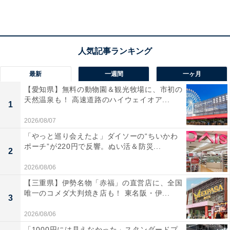
所在地：鳥取県米子市皆生温泉3-12-33
交通手段：米子ICからお車で約15分／JR伯備線「米子
駅」からタクシーで約15分
料金
最新
一週間
一ヶ月
大人1名（参考価格）：公式Webサイトをご確認くださ
【愛知県】無料の動物園＆観光牧場に、市初の
天然温泉も！ 高速道路のハイウェイオア...
い
1
※料金は公式Webサイト参考価格
2026/08/07
※プラン・部屋により価格は変動します
「やっと巡り会えたよ」ダイソーの“ちいかわ
ポーチ”が220円で反響。ぬい活＆防災...
2
チェックイン・チェックアウト
2026/08/06
チェックイン：15:00
【三重県】伊勢名物「赤福」の直営店に、全国
チェックアウト：10:00
唯一のコメダ大判焼き店も！ 東名阪・伊...
3
※プランにより時間が異なる可能性があります
2026/08/06
あわせて読みたい
「1000円には見えなかった」スタンダードプ