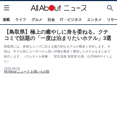
連載
ライフ
グルメ
社会
IT・ビジネス
エンタメ
リサ
【鳥取県】極上の癒やしに身を委ねる。クチ
コミで話題の「一度は泊まりたいホテル」3選
鳥取県には、多様なニーズに応える魅力的なホテルが数多く存在します。今
回は、中でも特にユーザーから高い評価を数多く獲得したホテルをまとめて
紹介します。（サムネイル画像：「皆生温泉 湯喜望 白扇」公式Webサイトよ
り）
2026.06.05
All About ニュース お買いもの部