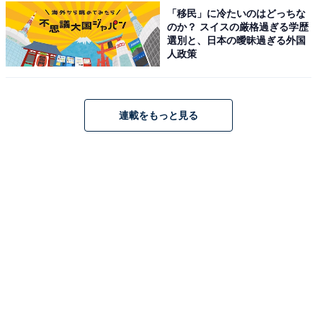
優れたロケーションを誇る本格和風旅館です。敷地内よ
「移民」に冷たいのはどっちな
のか？ スイスの厳格過ぎる学歴
り湧き出す「自家源泉」を贅沢に使用しており、男性用
選別と、日本の曖昧過ぎる外国
「大浴場 松風の湯」や女性用「大浴場 大山の湯屋」など
人政策
で、海を感じながら心ゆくまで癒やされます。食事は
「日本海の海の幸」や「大山山麓の恵み」を活かし、松
葉ガニや鳥取和牛など旬の食材を贅沢に盛り込んだ会席
連載をもっと見る
料理を堪能できます。
楽天トラベルでホテルを見る