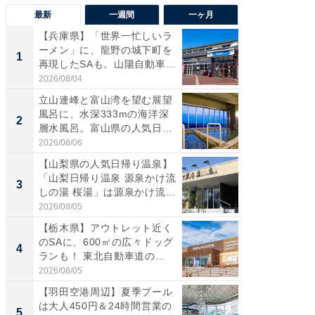
最新
一週間
一ヶ月
【兵庫県】「世界一忙しいラ
【三重
ーメン」に、龍野の城下町を
「鈴鹿天
1
1
再現したSAも。山陽自動車
は100
道...
2026/08/04
2026/08/0
立山連峰と富山湾を望む展望
「ミニオ
風呂に、水深333mの海洋深
ッグ！ 
2
2
層水風呂。富山県の人気日
ど、夏限
帰...
2026/08/06
2026/08/0
【山梨県の人気日帰り温泉】
ステラ
「山梨日帰り温泉 源泉かけ流
詰め放題
3
3
しの湯 桜湯」は源泉かけ流...
00円で「
2026/08/05
2026/08/0
【栃木県】アウトレット近く
【埼玉
のSAに、600㎡の広々ドッグ
「行田天
4
4
ランも！ 東北自動車道の...
は和の
が...
2026/08/05
2026/08/0
【羽田空港周辺】夏季プール
【石川
は大人450円＆24時間営業の
湯】「天
5
5