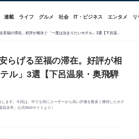
連載
ライフ
グルメ
社会
IT・ビジネス
エンタメ
リ
【岐阜県の温泉地】心から安らげる至福の滞在。好評が相次ぐ「一度は泊まりたいホテル」3選【下呂温泉・奥飛騨温泉郷】
安らげる至福の滞在。好評が相
テル」3選【下呂温泉・奥飛騨
在します。今回は、中でも特にユーザーから高い評価を数多く獲得したホテ
屋花水亭」公式Webサイトより）