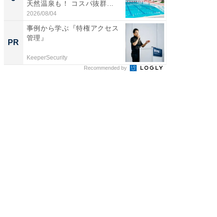
天然温泉も！ コスパ抜群...
賀ゆめ
お...
2026/08/04
2026/08/0
事例から学ぶ『特権アクセス
団地で
管理』
掘り出
PR
PR
KeeperSecurity
UR都市機
Recommended by