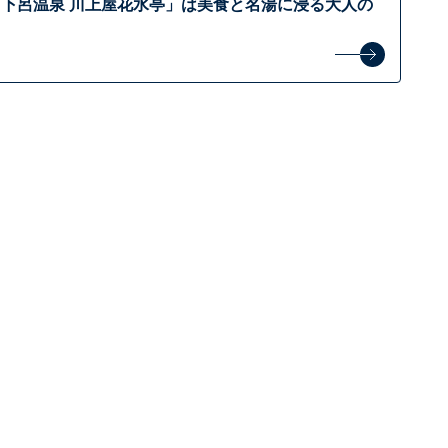
下呂温泉 川上屋花水亭」は美食と名湯に浸る大人の