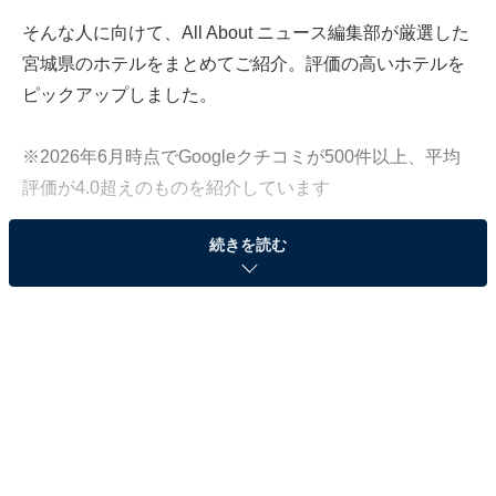
そんな人に向けて、All About ニュース編集部が厳選した
宮城県のホテルをまとめてご紹介。評価の高いホテルを
ピックアップしました。
※2026年6月時点でGoogleクチコミが500件以上、平均
評価が4.0超えのものを紹介しています
続きを読む
この記事の執筆者：
All About ニュース お買
いもの部
Amazonのセール商品から売れ筋ランキングまで、毎日のお買いも
のがもっと楽しく、もっとお得になる情報をお届け。編集部員によ
る独自レビューなど、ここでしか手に入らない情報も満載です。
...続きを読む
※本記事で紹介している商品の購入やサービスの利用により、売上の一部が
オールアバウトに還元されることがあります。