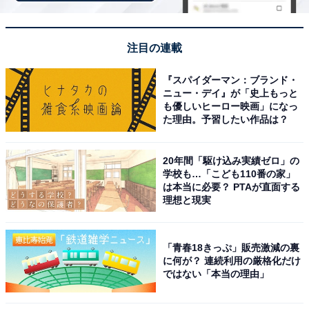
注目の連載
「松島温泉 小松館 好風亭」は松島のパノラマと太
『スパイダーマン：ブランド・
ニュー・デイ』が「史上もっと
古の源泉が魅力
も優しいヒーロー映画」になっ
た理由。予習したい作品は？
20年間「駆け込み実績ゼロ」の
学校も…「こども110番の家」
は本当に必要？ PTAが直面する
理想と現実
「青春18きっぷ」販売激減の裏
に何が？ 連続利用の厳格化だけ
ではない「本当の理由」