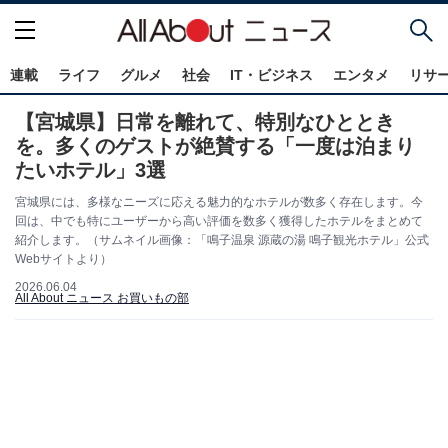
連載
ライフ
グルメ
社会
IT・ビジネス
エンタメ
リサ
【宮城県】日常を離れて、特別なひととき
を。多くのゲストが絶賛する「一度は泊まり
たいホテル」3選
宮城県には、多様なニーズに応える魅力的なホテルが数多く存在します。今
回は、中でも特にユーザーから高い評価を数多く獲得したホテルをまとめて
紹介します。（サムネイル画像：「鳴子温泉 源蔵の湯 鳴子観光ホテル」公式
Webサイトより）
2026.06.04
All About ニュース お買いもの部