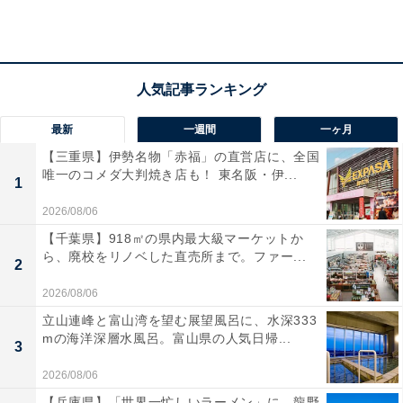
アクセス
所在地：宮城県大崎市鳴子温泉字湯元41
交通手段：陸羽東線鳴子温泉駅から徒歩2分／東北自動
車道・古川 I.C. から 47 号線（35分）／山形方面から尾
最新
一週間
一ヶ月
花沢より（50分）／秋田方面から 108 号線雄勝より（50
【三重県】伊勢名物「赤福」の直営店に、全国
分）／仙台駅前から宮城交通高速バス（有料）
唯一のコメダ大判焼き店も！ 東名阪・伊...
1
料金
2026/08/06
【千葉県】918㎡の県内最大級マーケットか
大人1名（参考価格）：公式Webサイトをご確認くださ
ら、廃校をリノベした直売所まで。ファー...
2
い
2026/08/06
※料金は公式Webサイト参考価格
立山連峰と富山湾を望む展望風呂に、水深333
※プラン・部屋により価格は変動します
mの海洋深層水風呂。富山県の人気日帰...
3
チェックイン・チェックアウト
2026/08/06
【兵庫県】「世界一忙しいラーメン」に、龍野