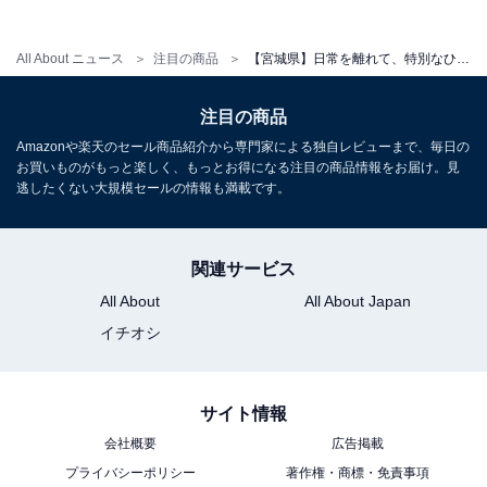
楽天トラベルでホテルを見る
All About ニュース
注目の商品
【宮城県】日常を離れて、特別なひとときを。多くのゲストが絶賛する「一度は泊まりたいホテル」3選
注目の商品
Amazonや楽天のセール商品紹介から専門家による独自レビューまで、毎日の
お買いものがもっと楽しく、もっとお得になる注目の商品情報をお届け。見
逃したくない大規模セールの情報も満載です。
アクセス
所在地：宮城県宮城郡松島町松島字仙随35-2
関連サービス
交通手段：JR仙石線 松島海岸駅より車で約5分（無料送
All About
All About Japan
迎有※要連絡）／三陸自動車道 松島海岸ICより約10分
イチオシ
料金
大人1名（参考価格）：2万1000円
サイト情報
※料金は公式Webサイト参考価格
会社概要
広告掲載
※プラン・部屋により価格は変動します
プライバシーポリシー
著作権・商標・免責事項