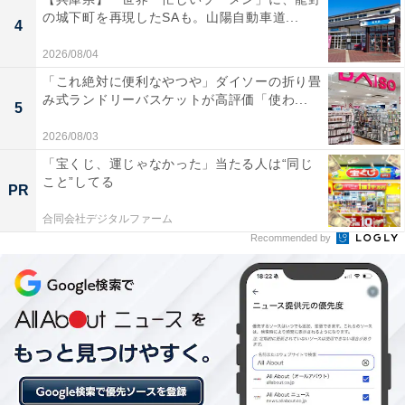
チェックイン：公式Webサイトをご確認ください
の城下町を再現したSAも。山陽自動車道...
4
チェックアウト：公式Webサイトをご確認ください
※プランにより時間が異なる可能性があります
2026/08/04
「これ絶対に便利なやつや」ダイソーの折り畳
あわせて読みたい
み式ランドリーバスケットが高評価「使わ...
5
【宮城県の人気ホテル】「鳴子温泉 源蔵の湯
2026/08/03
鳴子観光ホテル」は四百年の歴史ある美肌の
湯を堪能できる宿
「宝くじ、運じゃなかった」当たる人は“同じ
こと”してる
PR
合同会社デジタルファーム
Recommended by