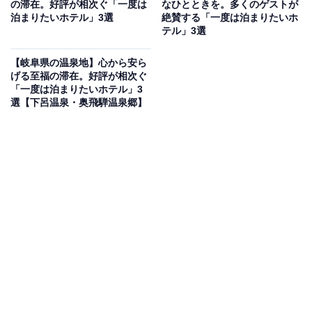
の滞在。好評が相次ぐ「一度は
なひとときを。多くのゲストが
鳴子温泉 源蔵の湯 鳴子観光ホテルは、400年の歴史があ
泊まりたいホテル」3選
絶賛する「一度は泊まりたいホ
テル」3選
る美肌の湯を満喫できる宿です。御影石造りの内湯と檜
の露天風呂がある大浴場のほか、バリアフリー仕様の
【岐阜県の温泉地】心から安ら
「壱の湯こはく」など3つの無料貸切風呂湯音の小路を
げる至福の滞在。好評が相次ぐ
「一度は泊まりたいホテル」3
完備。食事は里山の蔵をイメージした新ダイニング「蔵
選【下呂温泉・奥飛騨温泉郷】
饗人」で、ブランド牛「仙台牛」鉄板焼きなど厳選され
た料理を味わえます。
楽天トラベルでホテルを見る