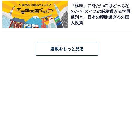
「移民」に冷たいのはどっちな
のか？ スイスの厳格過ぎる学歴
選別と、日本の曖昧過ぎる外国
松島温泉 小松館 好風亭（画像：「松島温泉 小松館 好風亭」公式Webサイ
人政策
トより）
「松島温泉 小松館 好風亭」は、日本三景・松島の美しい
島々を間近に望む絶好のロケーションに位置します。展
連載をもっと見る
望露天風呂「みはらしの湯」では、太古天泉 松島温泉
「美人の湯」に浸かりながら、まるで絵画のような景色
を堪能できます。食事は「和のフルコース」や「紅殻か
まどの炭火焼きコース」、プライベート感溢れる「お部
屋食」から選択でき、宮城の豊かな海の幸を存分に味わ
えるのが自慢。足湯「お月見台」など、松島の自然を五
感で愉しめる設備も充実しています。