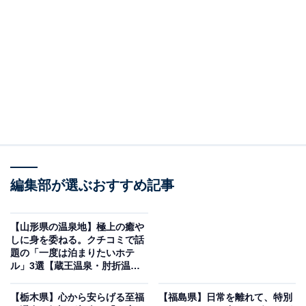
「鳴子温泉 源蔵の湯 鳴子観光ホテル」は400年の
歴史ある美肌の湯を堪能できる宿
編集部が選ぶおすすめ記事
【山形県の温泉地】極上の癒や
しに身を委ねる。クチコミで話
題の「一度は泊まりたいホテ
ル」3選【蔵王温泉・肘折温
泉・銀山温泉】
鳴子温泉 源蔵の湯 鳴子観光ホテル（画像：「鳴子温泉 源蔵の湯 鳴子観光ホ
テル」公式Webサイトより）
【栃木県】心から安らげる至福
【福島県】日常を離れて、特別