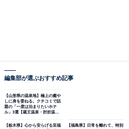
「源泉かけ流し湯宿 長生庵」は温泉と美食、寛げ
る館とおおもてなしが魅力
編集部が選ぶおすすめ記事
【山形県の温泉地】極上の癒や
しに身を委ねる。クチコミで話
題の「一度は泊まりたいホテ
ル」3選【蔵王温泉・肘折温
泉・銀山温泉】
源泉かけ流し湯宿 長生庵（画像：「源泉かけ流し湯宿 長生庵」公式Webサ
イトより）
【栃木県】心から安らげる至福
【福島県】日常を離れて、特別