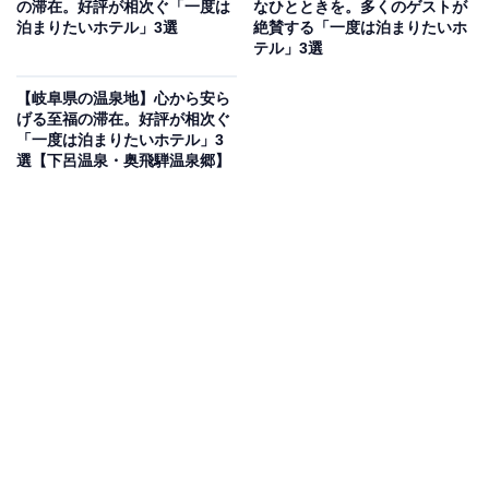
の滞在。好評が相次ぐ「一度は
なひとときを。多くのゲストが
「源泉かけ流し湯宿 長生庵」は、古民家を改装した和風
泊まりたいホテル」3選
絶賛する「一度は泊まりたいホ
テル」3選
モダンの造りが特徴的な大人の隠れ家です。温泉は、白
浜温泉でも数少ない源泉を保有する「源泉かけ流し」
【岐阜県の温泉地】心から安ら
で、宿泊者は向かいの「長生の湯」も無料で利用可能。
げる至福の滞在。好評が相次ぐ
「一度は泊まりたいホテル」3
食事は熊野牛や地の海鮮など、匠の技が光る「銘産懐石
選【下呂温泉・奥飛騨温泉郷】
料理」を堪能できます。
楽天トラベルでホテルを見る