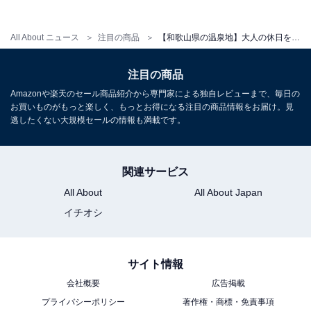
アクセス
All About ニュース
注目の商品
【和歌山県の温泉地】大人の休日を静かに彩る。満足度の高さで選ぶ「一度は泊まりたいホテル」3選【白浜温泉】
所在地：和歌山県西牟婁郡白浜町868
交通手段：JR白浜駅よりタクシー・路線バスで約15分、
注目の商品
無料シャトルバスで約35分／南紀白浜空港よりタクシー
Amazonや楽天のセール商品紹介から専門家による独自レビューまで、毎日の
で約15分／紀勢自動車道「南紀白浜IC」より約14km
お買いものがもっと楽しく、もっとお得になる注目の商品情報をお届け。見
逃したくない大規模セールの情報も満載です。
料金
大人1名（参考価格）：1万5345円
関連サービス
※料金は公式Webサイト参考価格
All About
All About Japan
※プラン・部屋により価格は変動します
イチオシ
チェックイン・チェックアウト
サイト情報
チェックイン：15:00
会社概要
広告掲載
チェックアウト：10:00
プライバシーポリシー
著作権・商標・免責事項