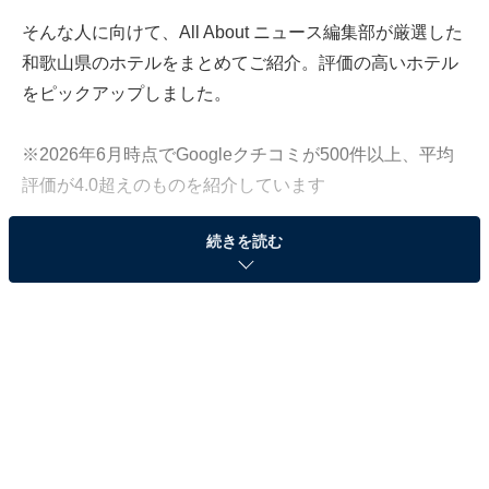
そんな人に向けて、All About ニュース編集部が厳選した
和歌山県のホテルをまとめてご紹介。評価の高いホテル
をピックアップしました。
※2026年6月時点でGoogleクチコミが500件以上、平均
評価が4.0超えのものを紹介しています
続きを読む
この記事の執筆者：
All About ニュース お買
いもの部
Amazonのセール商品から売れ筋ランキングまで、毎日のお買いも
のがもっと楽しく、もっとお得になる情報をお届け。編集部員によ
る独自レビューなど、ここでしか手に入らない情報も満載です。
...続きを読む
※本記事で紹介している商品の購入やサービスの利用により、売上の一部が
オールアバウトに還元されることがあります。