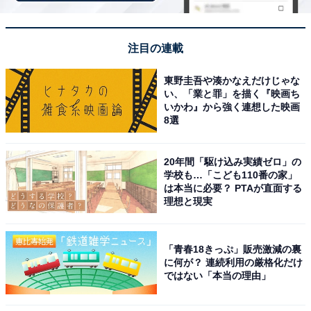
「白良荘グランドホテル」は白良浜まで徒歩0分の
絶景が魅力
注目の連載
東野圭吾や湊かなえだけじゃな
い、「業と罪」を描く『映画ち
いかわ』から強く連想した映画
8選
20年間「駆け込み実績ゼロ」の
学校も…「こども110番の家」
は本当に必要？ PTAが直面する
理想と現実
「青春18きっぷ」販売激減の裏
に何が？ 連続利用の厳格化だけ
ではない「本当の理由」
白良荘グランドホテル（画像：「白良荘グランドホテル」公式Webサイト