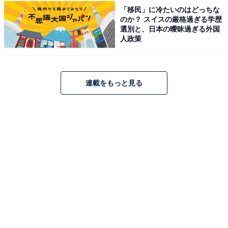
より）
「移民」に冷たいのはどっちな
のか？ スイスの厳格過ぎる学歴
白良荘グランドホテルは、白砂が美しい「白良浜」まで
選別と、日本の曖昧過ぎる外国
人政策
徒歩30秒という絶好のロケーションを誇るホテルです。
海や山の開放感あふれる景色を心ゆくまで堪能できま
す。温泉は「眺望の湯 潮風」や「磯辺の湯 松風」で名湯
連載をもっと見る
を楽しみ、夕食には紀州の海の幸を贅沢に使用した本格
的な会席料理を味わえるのが魅力です。
楽天トラベルでホテルを見る