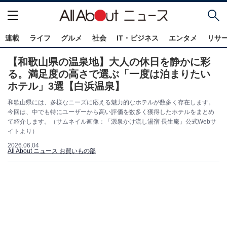
連載
ライフ
グルメ
社会
IT・ビジネス
エンタメ
リサ
【和歌山県の温泉地】大人の休日を静かに彩
る。満足度の高さで選ぶ「一度は泊まりたい
ホテル」3選【白浜温泉】
和歌山県には、多様なニーズに応える魅力的なホテルが数多く存在します。
今回は、中でも特にユーザーから高い評価を数多く獲得したホテルをまとめ
て紹介します。（サムネイル画像：「源泉かけ流し湯宿 長生庵」公式Webサ
イトより）
2026.06.04
All About ニュース お買いもの部