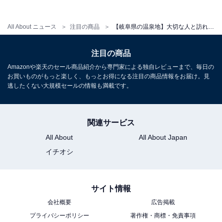
アクセス
All About ニュース
注目の商品
【岐阜県の温泉地】大切な人と訪れたい上質な空間。熱い支持を集める「一度は泊まりたいホテル」3選【下呂温泉・奥飛騨温泉郷】
所在地：岐阜県高山市奥飛騨温泉郷福地831
注目の商品
交通手段：JR高山駅より濃飛バスで約70分「福地温泉」
Amazonや楽天のセール商品紹介から専門家による独自レビューまで、毎日の
下車徒歩1分／中部縦貫自動車道「高山西IC」より約60
お買いものがもっと楽しく、もっとお得になる注目の商品情報をお届け。見
分
逃したくない大規模セールの情報も満載です。
料金
関連サービス
大人1名（参考価格）：2万4310円
All About
All About Japan
※料金は公式Webサイト参考価格
イチオシ
※プラン・部屋により価格は変動します
チェックイン・チェックアウト
サイト情報
チェックイン：15:00
会社概要
広告掲載
チェックアウト：11:00
プライバシーポリシー
著作権・商標・免責事項