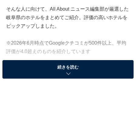
そんな人に向けて、All About ニュース編集部が厳選した
岐阜県のホテルをまとめてご紹介。評価の高いホテルを
ピックアップしました。
※2026年6月時点でGoogleクチコミが500件以上、平均
評価が4.0超えのものを紹介しています
続きを読む
この記事の執筆者：
All About ニュース お買
いもの部
Amazonのセール商品から売れ筋ランキングまで、毎日のお買いも
のがもっと楽しく、もっとお得になる情報をお届け。編集部員によ
る独自レビューなど、ここでしか手に入らない情報も満載です。
...続きを読む
※本記事で紹介している商品の購入やサービスの利用により、売上の一部が
オールアバウトに還元されることがあります。