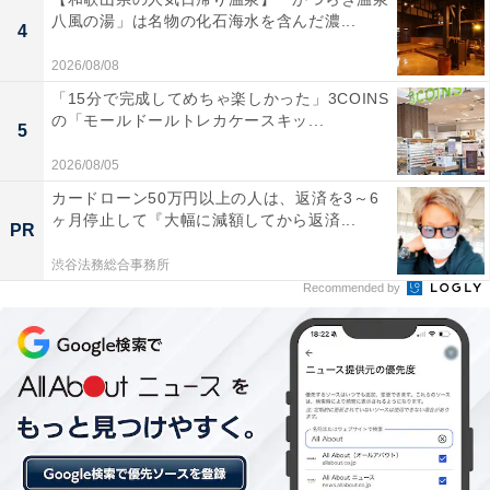
八風の湯」は名物の化石海水を含んだ濃...
4
あわせて読みたい
2026/08/08
【下呂温泉の人気ホテル】「下呂温泉 悠久の
華」が選ばれる理由
「15分で完成してめちゃ楽しかった」3COINS
の「モールドールトレカケースキッ...
5
2026/08/05
カードローン50万円以上の人は、返済を3～6
ヶ月停止して『大幅に減額してから返済...
PR
渋谷法務総合事務所
Recommended by