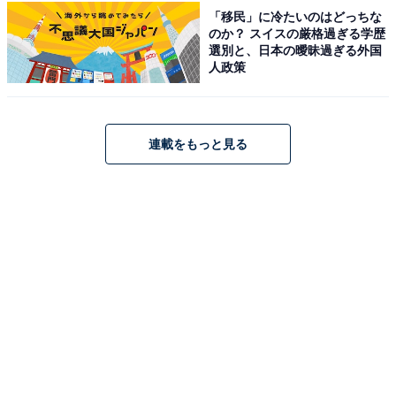
「移民」に冷たいのはどっちな
「山里のいおり 草円」は、江戸時代から続く築160年
のか？ スイスの厳格過ぎる学歴
選別と、日本の曖昧過ぎる外国
の古民家を移築・再生した、奥飛騨の風情あふれる宿で
人政策
す。自家源泉から引く豊かな湯を、露天風呂の「森の
湯」や貸切風呂の「釜湯」などで楽しめます。夕食は囲
炉裏を囲み、最高級の「飛騨牛」をはじめとした山里の
連載をもっと見る
味覚や、かまどで炊き上げたご飯などを心ゆくまで堪能
できます。
楽天トラベルでホテルを見る