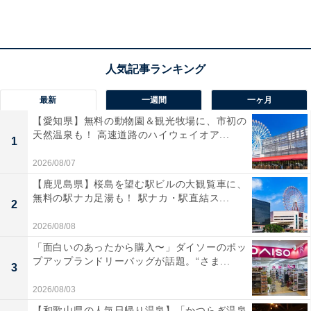
所在地：岐阜県下呂市湯之島898-1
交通手段：JR下呂駅より徒歩10分／JR下呂駅より無料
送迎あり（要事前予約）／中央自動車道 中津川I.Cより
R257で約1時間／東海環状自動車道 富加関I.CよりR58〜
R41で約1時間20分
最新
一週間
一ヶ月
【愛知県】無料の動物園＆観光牧場に、市初の
料金
天然温泉も！ 高速道路のハイウェイオア...
1
大人1名（参考価格）：2万9700円
2026/08/07
※料金は公式Webサイト参考価格
【鹿児島県】桜島を望む駅ビルの大観覧車に、
無料の駅ナカ足湯も！ 駅ナカ・駅直結ス...
※プラン・部屋により価格は変動します
2
2026/08/08
チェックイン・チェックアウト
「面白いのあったから購入〜」ダイソーのポッ
プアップランドリーバッグが話題。“さま...
チェックイン：15:00
3
チェックアウト：10:00
2026/08/03
※プランにより時間が異なる可能性があります
【和歌山県の人気日帰り温泉】「かつらぎ温泉