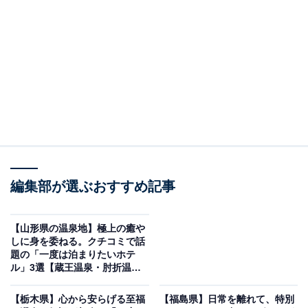
「下呂温泉 悠久の華」は全室源泉掛流し温泉付き
の贅沢な和風旅館
編集部が選ぶおすすめ記事
【山形県の温泉地】極上の癒や
しに身を委ねる。クチコミで話
題の「一度は泊まりたいホテ
ル」3選【蔵王温泉・肘折温
泉・銀山温泉】
下呂温泉 悠久の華（画像：「下呂温泉 悠久の華」公式Webサイトより）
【栃木県】心から安らげる至福
【福島県】日常を離れて、特別