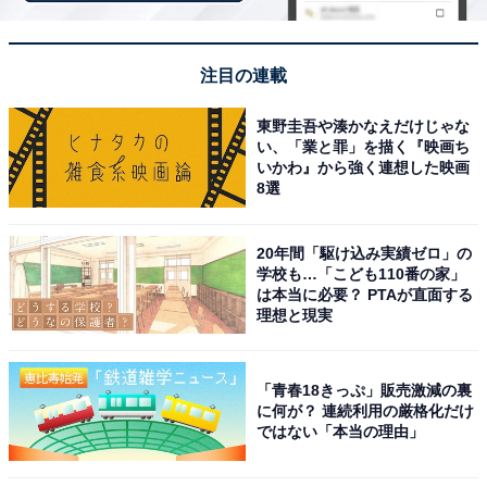
「山里のいおり 草円」は築160年の古民家で囲炉
裏料理と源泉を堪能
注目の連載
東野圭吾や湊かなえだけじゃな
い、「業と罪」を描く『映画ち
いかわ』から強く連想した映画
8選
20年間「駆け込み実績ゼロ」の
学校も…「こども110番の家」
は本当に必要？ PTAが直面する
理想と現実
「青春18きっぷ」販売激減の裏
に何が？ 連続利用の厳格化だけ
ではない「本当の理由」
山里のいおり 草円（画像：「山里のいおり 草円」公式Webサイトよ
り）