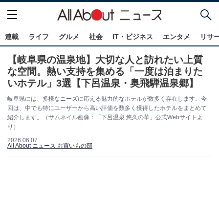
連載
ライフ
グルメ
社会
IT・ビジネス
エンタメ
リサ
【岐阜県の温泉地】大切な人と訪れたい上質
な空間。熱い支持を集める「一度は泊まりた
いホテル」3選【下呂温泉・奥飛騨温泉郷】
岐阜県には、多様なニーズに応える魅力的なホテルが数多く存在します。今
回は、中でも特にユーザーから高い評価を数多く獲得したホテルをまとめて
紹介します。（サムネイル画像：「下呂温泉 悠久の華」公式Webサイトよ
り）
2026.06.07
All About ニュース お買いもの部