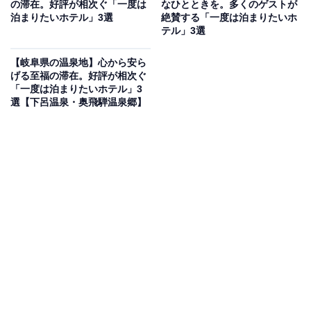
の滞在。好評が相次ぐ「一度は
なひとときを。多くのゲストが
「下呂温泉 悠久の華」は、飛騨川沿いに位置する全6室
泊まりたいホテル」3選
絶賛する「一度は泊まりたいホ
のみの静かな宿です。全客室に源泉掛流し温泉が完備さ
テル」3選
れ、室内温泉付きスイート和洋室や露天温泉付きスイー
【岐阜県の温泉地】心から安ら
ト和洋室など、趣の異なる3タイプのお部屋で名湯を堪
げる至福の滞在。好評が相次ぐ
能できます。お食事は個室食事処にて、飛騨牛の朴葉み
「一度は泊まりたいホテル」3
選【下呂温泉・奥飛騨温泉郷】
そ焼きなどの飛騨の伝統料理を会席で楽しめます。
楽天トラベルでホテルを見る
アクセス