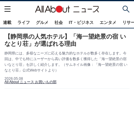
連載
ライフ
グルメ
社会
IT・ビジネス
エンタメ
リサ
【静岡県の人気ホテル】「海一望絶景の宿 い
なとり荘」が選ばれる理由
静岡県には、多様なニーズに応える魅力的なホテルが数多く存在します。今
回は、中でも特にユーザーから高い評価を数多く獲得した「海一望絶景の宿
いなとり荘」を詳しく紹介します。（サムネイル画像：「海一望絶景の宿 い
なとり荘」公式Webサイトより）
2026.05.08
All About ニュース お買いもの部