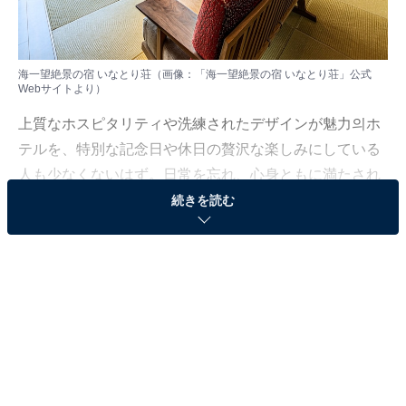
海一望絶景の宿 いなとり荘（画像：「海一望絶景の宿 いなとり荘」公式
Webサイトより）
上質なホスピタリティや洗練されたデザインが魅力의ホ
テルを、特別な記念日や休日の贅沢な楽しみにしている
人も少なくないはず。日常を忘れ、心身ともに満たされ
る非日常の体験は、何物にも代えがたい時間ですよね。
続きを読む
しかし、近年では多様なコンセプトや高い人気をほこる
ホテルも多く、どこに滞在すればよいか迷ってしま
う……そんな思いを抱えている人もいるのではないでし
ょうか。
そんな人に向けて、All About ニュース編集部が厳選した
人気かつ評価の高い施設を厳選して紹介します。今回取
り上げるのは「海一望絶景の宿 いなとり荘」です。