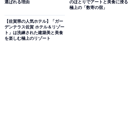
Amazonのセール商品から売れ筋ランキングまで、毎日のお買いも
選ばれる理由
のほとりでアートと美食に浸る
のがもっと楽しく、もっとお得になる情報をお届け。編集部員によ
極上の「数寄の宿」
る独自レビューなど、ここでしか手に入らない情報も満載です。
...続きを読む
【佐賀県の人気ホテル】「ガー
デンテラス佐賀 ホテル＆リゾー
※本記事で紹介している商品の購入やサービスの利用により、売上の一部が
ト」は洗練された建築美と美食
オールアバウトに還元されることがあります。
を楽しむ極上のリゾート
「海一望絶景の宿 いなとり荘」は全室オーシャン
ビューの開放感が魅力
「海一望絶景の宿 いなとり荘」は、全ての客室から東伊
豆の広大な海を一望できる絶景の宿です。展望大浴場
「うみ」や展望露天風呂「蒼空（SORA）」では、海へ
続くような圧倒的な開放感を味わえます。食事は稲取漁
港で水揚げされた「金目鯛の煮付け」をはじめとする新
鮮な磯料理が自慢。さらに、チェックアウトが12時と遅
めに設定されており、朝の時間もゆったりと贅沢に過ご
せるのが特徴です。