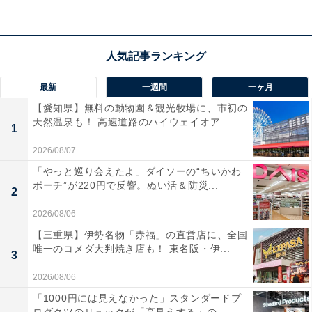
楽天トラベルでホテルを見る
最新
一週間
一ヶ月
【愛知県】無料の動物園＆観光牧場に、市初の
天然温泉も！ 高速道路のハイウェイオア...
1
2026/08/07
「やっと巡り会えたよ」ダイソーの“ちいかわ
ポーチ”が220円で反響。ぬい活＆防災...
2
2026/08/06
【三重県】伊勢名物「赤福」の直営店に、全国
唯一のコメダ大判焼き店も！ 東名阪・伊...
3
2026/08/06
「1000円には見えなかった」スタンダードプ