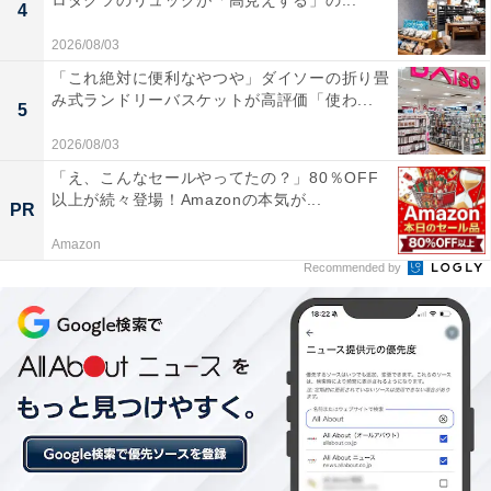
ロダクツのリュックが「高見えする」の...
4
2026/08/03
「これ絶対に便利なやつや」ダイソーの折り畳
み式ランドリーバスケットが高評価「使わ...
5
2026/08/03
「海一望絶景の宿 いなとり荘」の口コミは？
「え、こんなセールやってたの？」80％OFF
以上が続々登場！Amazonの本気が...
PR
「海一望絶景の宿 いなとり荘」には、以下のような口コ
Amazon
ミが寄せられています。
Recommended by
部屋からも露天風呂からも180度広がる海の絶景が
素晴らしい
名物の金目鯛の煮付けが絶品でボリュームも大満足