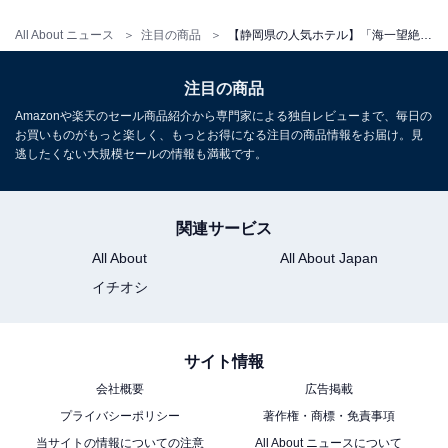
チェックアウト：12:00
※プランにより時間が異なる可能性があります
All About ニュース
注目の商品
【静岡県の人気ホテル】「海一望絶景の宿 いなとり荘」が選ばれる理由
※掲載されている情報は記事公開時のものです。あらか
注目の商品
じめご了承ください。
Amazonや楽天のセール商品紹介から専門家による独自レビューまで、毎日の
お買いものがもっと楽しく、もっとお得になる注目の商品情報をお届け。見
また、記事中の宿泊プランを予約すると、売上の一部が
逃したくない大規模セールの情報も満載です。
オールアバウトに還元されることがあります。
関連サービス
こちらもおすすめ
All About
All About Japan
【大分県の人気ホテル】「YUFUIN FLORAL
イチオシ
VILLAGE HOTEL」はおとぎ話の世界のような
街並みが魅力
サイト情報
会社概要
広告掲載
プライバシーポリシー
著作権・商標・免責事項
当サイトの情報についての注意
All About ニュースについて