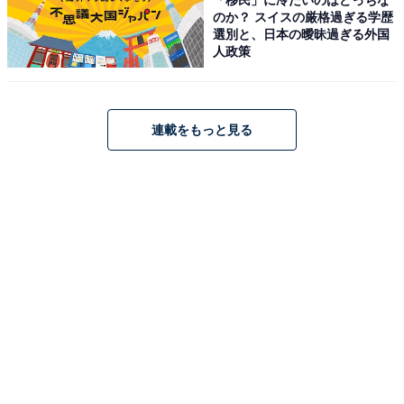
のか？ スイスの厳格過ぎる学歴
アクセス・料金・宿泊情報は？
選別と、日本の曖昧過ぎる外国
人政策
アクセス
所在地：静岡県賀茂郡東伊豆町稲取1531
連載をもっと見る
交通手段：伊豆急行線「伊豆稲取駅」より徒歩約15分／
無料送迎バスで約5分／「東京用賀IC」より約2時間40分
料金
大人1名（参考価格）：2万900円
※料金は公式Webサイト参考価格
※プラン・部屋により価格は変動します
チェックイン・チェックアウト
チェックイン：15:00