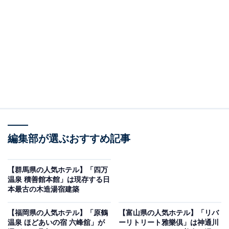
※2026年5月時点でGoogleクチコミが500件以上、平均
評価が4.0超えのものを紹介しています
楽天トラベルでホテルを見る
編集部が選ぶおすすめ記事
【群馬県の人気ホテル】「四万
温泉 積善館本館」は現存する日
本最古の木造湯宿建築
この記事の執筆者：
All About ニュース お買
いもの部
【福岡県の人気ホテル】「原鶴
【富山県の人気ホテル】「リバ
温泉 ほどあいの宿 六峰舘」が
ーリトリート雅樂倶」は神通川