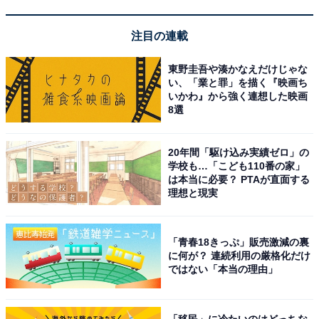
12時のチェックアウトまで朝をのんびり過ごせるの
注目の連載
が嬉しい
東野圭吾や湊かなえだけじゃな
い、「業と罪」を描く『映画ち
いかわ』から強く連想した映画
8選
20年間「駆け込み実績ゼロ」の
学校も…「こども110番の家」
は本当に必要？ PTAが直面する
理想と現実
「青春18きっぷ」販売激減の裏
に何が？ 連続利用の厳格化だけ
ではない「本当の理由」
「移民」に冷たいのはどっちな