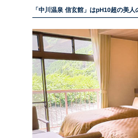
「中川温泉 信玄館」はpH10超の美