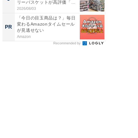
リーバスケットが高評価「使
層水風
わ...
帰...
2026/08/03
2026/08/0
「今日の目玉商品は？」毎日
住宅ロ
変わるAmazonタイムセール
利」と
PR
PR
が見逃せない
いい？
Amazon
東京証券
Recommended by