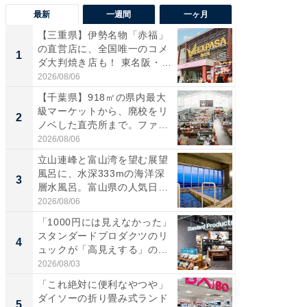
最新
一週間
一ヶ月
【三重県】伊勢名物「赤福」
【兵庫
の直営店に、全国唯一のコメ
ーメン
1
1
ダ大判焼き店も！ 東名阪・
再現した
伊...
道...
2026/08/06
2026/08/0
【千葉県】918㎡の県内最大
【三重
級マーケットから、廃校をリ
の直営
2
2
ノベした直売所まで。ファ
ダ大判焼
ー...
伊...
2026/08/06
2026/08/0
立山連峰と富山湾を望む展望
【千葉県
風呂に、水深333mの海洋深
級マー
3
3
層水風呂。富山県の人気日
ノベし
帰...
ー...
2026/08/06
2026/08/0
「1000円には見えなかった」
ステラ
スタンダードプロダクツのリ
詰め放題
4
4
ュックが「高見えする」の...
00円で「
2026/08/03
2026/08/0
「これ絶対に便利なやつや」
立山連
ダイソーの折り畳み式ランド
風呂に、
5
5