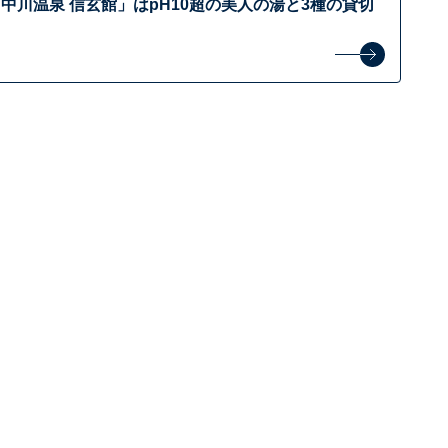
中川温泉 信玄館」はpH10超の美人の湯と3種の貸切