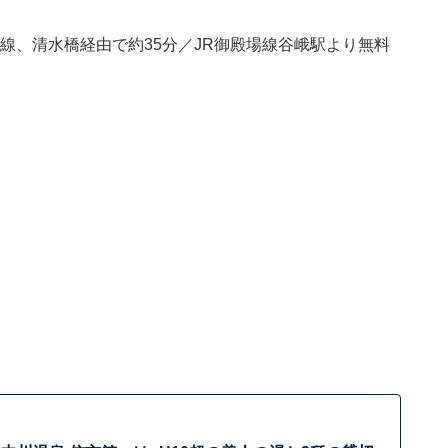
号線、清水橋経由で約35分／JR御殿場線谷峨駅より無料