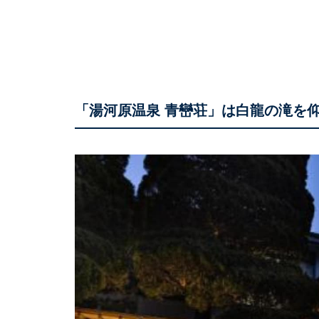
「湯河原温泉 青巒荘」は白龍の滝を