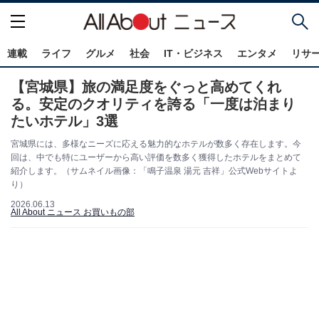
連載
ライフ
グルメ
社会
IT・ビジネス
エンタメ
リサ
【宮城県】旅の満足度をぐっと高めてくれ
る。安定のクオリティを誇る「一度は泊まり
たいホテル」3選
宮城県には、多様なニーズに応える魅力的なホテルが数多く存在します。今
回は、中でも特にユーザーから高い評価を数多く獲得したホテルをまとめて
紹介します。（サムネイル画像：「鳴子温泉 湯元 吉祥」公式Webサイトよ
り）
2026.06.13
All About ニュース お買いもの部