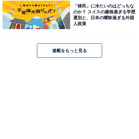
「移民」に冷たいのはどっちな
る湯舟で湯巡りを満喫できる温泉宿です。名湯・秋保温
のか？ スイスの厳格過ぎる学歴
泉を堪能できる「月宮殿」では、多彩な露天風呂や陶器
選別と、日本の曖昧過ぎる外国
人政策
風呂、桧樽風呂などが楽しめます。食事は旬の厳選素材
を活かした水戸屋の贅沢料理を、半個室の食事処「思い
のまま」などで提供。全天候型屋内プールやティーラウ
連載をもっと見る
ンジ「花の時」など、館内施設も非常に充実していま
す。
楽天トラベルでホテルを見る