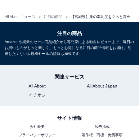
アクセス
All About ニュース
注目の商品
【宮城県】旅の満足度をぐっと高めてくれる。安定のクオリティを誇る「一度は泊まりたいホテル」3選
所在地：宮城県仙台市太白区秋保町湯元薬師102
交通手段：JR仙台駅より路線バスで約50分・特急バスで
注目の商品
約30分／仙台駅東口より無料送迎バス（要予約）で約30
Amazonや楽天のセール商品紹介から専門家による独自レビューまで、毎日の
お買いものがもっと楽しく、もっとお得になる注目の商品情報をお届け。見
分／東北自動車道「仙台南IC」より約15分／「仙台宮城
逃したくない大規模セールの情報も満載です。
IC」より約20分
料金
関連サービス
大人1名（参考価格）：2万900円
All About
All About Japan
※料金は公式Webサイト参考価格
イチオシ
※プラン・部屋により価格は変動します
サイト情報
チェックイン・チェックアウト
会社概要
広告掲載
チェックイン：14:30
プライバシーポリシー
著作権・商標・免責事項