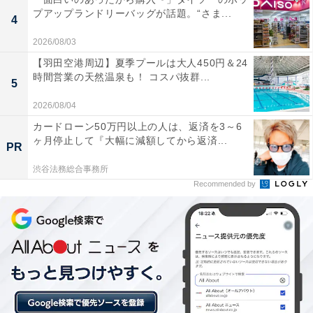
【宮城県の人気ホテル】「鳴子温泉 湯元 吉
プアップランドリーバッグが話題。“さま...
4
祥」は鳴子温泉郷の豊かな湯を、歴史ある湯
治場の雰囲気とともに堪能できる
2026/08/03
【羽田空港周辺】夏季プールは大人450円＆24
時間営業の天然温泉も！ コスパ抜群...
5
2026/08/04
カードローン50万円以上の人は、返済を3～6
ヶ月停止して『大幅に減額してから返済...
PR
渋谷法務総合事務所
Recommended by
「ホテルニュー水戸屋」は16趣の湯巡りが楽しめ