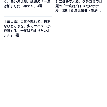
う。高い満足度が話題の「一度
しに身を委ねる。クチコミで話
宮城県にある「鳴子温泉 湯元 吉祥」は、温泉郷を眼下に
は泊まりたいホテル」3選
題の「一度は泊まりたいホテ
見下ろす高台に位置し、客室の窓から四季折々の絶景を
ル」3選【別府温泉郷・筋湯温
泉】
楽しめる湯宿です。日本にある11種のうち9種もの泉質
【富山県】日常を離れて、特別
が集まる鳴子温泉郷の豊かな湯を、歴史ある湯治場の雰
なひとときを。多くのゲストが
囲気とともに堪能できます。食事は地産地消にこだわ
絶賛する「一度は泊まりたいホ
テル」3選
り、奥州の山の幸や仙台港から届く新鮮な海の幸を盛り
込んだ、多彩な郷土の味覚を味わえるのが魅力です。
楽天トラベルでホテルを見る