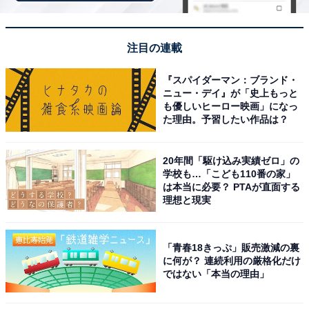
る宿
注目の連載
『スパイダーマン：ブランド・
ニュー・デイ』が「史上もっと
も優しいヒーロー映画」になっ
た理由。予習したい作品は？
20年間「駆け込み実績ゼロ」の
学校も…「こども110番の家」
は本当に必要？ PTAが直面する
理想と現実
「青春18きっぷ」販売激減の裏
に何が？ 連続利用の厳格化だけ
ホテルニュー水戸屋（画像：「ホテルニュー水戸屋」公式Webサイトよ
ではない「本当の理由」
り）
「ホテルニュー水戸屋」は、3つの大浴場と16趣の異な