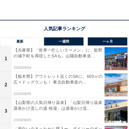
アクセス
所在地：宮城県大崎市鳴子温泉字湯元58-10
交通手段：鳴子温泉駅より徒歩にて約7分
料金
最新
一週間
一ヶ月
【兵庫県】「世界一忙しいラーメン」に、龍野
大人1名：8000円
の城下町を再現したSAも。山陽自動車道...
※料金は公式Webサイト参考価格 ※プラン・部屋により
1
価格は変動します
2026/08/04
【栃木県】アウトレット近くのSAに、600㎡の
チェックイン・チェックアウト
広々ドッグランも！ 東北自動車道の...
2
チェックイン：15:00から
2026/08/05
チェックアウト：11:00まで
【山梨県の人気日帰り温泉】「山梨日帰り温泉
源泉かけ流しの湯 桜湯」は源泉かけ流...
※プランにより時間が異なる可能性があります
3
2026/08/05
あわせて読みたい
「面白いのあったから購入〜」ダイソーのポッ