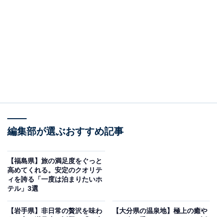
「鳴子温泉 湯元 吉祥」は客室の窓から四季折々の
絶景を楽しめる湯宿
編集部が選ぶおすすめ記事
【福島県】旅の満足度をぐっと
高めてくれる。安定のクオリテ
ィを誇る「一度は泊まりたいホ
テル」3選
鳴子温泉 湯元 吉祥（画像：「鳴子温泉 湯元 吉祥」公式Webサイトより）
【岩手県】非日常の贅沢を味わ
【大分県の温泉地】極上の癒や