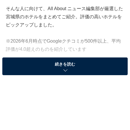
そんな人に向けて、All About ニュース編集部が厳選した
宮城県のホテルをまとめてご紹介。評価の高いホテルを
ピックアップしました。
※2026年6月時点でGoogleクチコミが500件以上、平均
評価が4.0超えのものを紹介しています
続きを読む
この記事の執筆者：
All About ニュース お買
いもの部
Amazonのセール商品から売れ筋ランキングまで、毎日のお買いも
のがもっと楽しく、もっとお得になる情報をお届け。編集部員によ
る独自レビューなど、ここでしか手に入らない情報も満載です。
...続きを読む
※本記事で紹介している商品の購入やサービスの利用により、売上の一部が
オールアバウトに還元されることがあります。