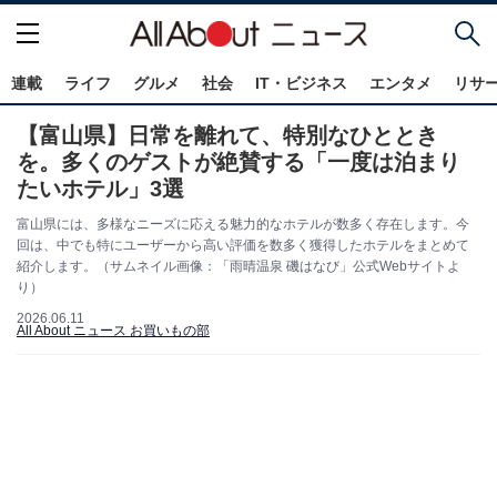
連載
ライフ
グルメ
社会
IT・ビジネス
エンタメ
リサ
【富山県】日常を離れて、特別なひととき
を。多くのゲストが絶賛する「一度は泊まり
たいホテル」3選
富山県には、多様なニーズに応える魅力的なホテルが数多く存在します。今
回は、中でも特にユーザーから高い評価を数多く獲得したホテルをまとめて
紹介します。（サムネイル画像：「雨晴温泉 磯はなび」公式Webサイトよ
り）
2026.06.11
All About ニュース お買いもの部