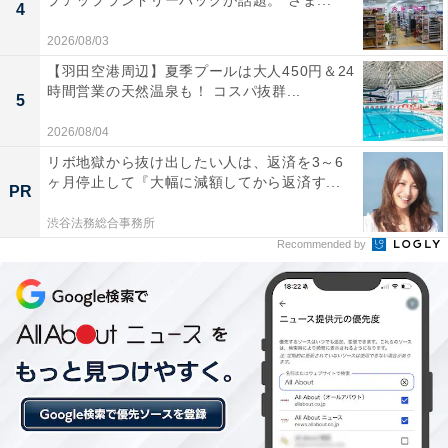
プアップランドリーバッグが話題。“さま...
4
※プランにより時間が異なる可能性があります
2026/08/03
あわせて読みたい
【羽田空港周辺】夏季プールは大人450円＆24
時間営業の天然温泉も！ コスパ抜群...
【富⼭県の人気ホテル】「雨晴温泉 磯はな
5
び」は雨宿り伝説が残る「雨晴」に位置す
る、絶景自慢の温泉旅館
2026/08/04
リボ地獄から抜け出したい人は、返済を3～6
ヶ月停止して『大幅に減額してから返済す...
PR
渋谷法務総合事務所
Recommended by