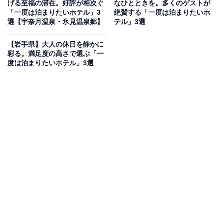
げる至福の滞在。好評が相次ぐ
なひとときを。多くのゲストが
富山県の雨晴温泉にある「磯はなび」は、源義経の雨宿
「一度は泊まりたいホテル」3
絶賛する「一度は泊まりたいホ
り伝説が残る「雨晴」に位置する、絶景自慢の温泉旅館
選【宇奈月温泉・氷見温泉郷】
テル」3選
です。最大の魅力は、能登半島までぐるりと見渡せる大
【岩手県】大人の休日を静かに
パノラマを楽しめる温泉。海と空が溶け込むような開放
彩る。満足度の高さで選ぶ「一
的な空間で、富山湾の神秘的な景色を眺めながら心ゆく
度は泊まりたいホテル」3選
まで寛げます。また、春の白えびや冬の寒鰤など、四季
折々の富山の味覚を活かしたこだわりのご馳走も評判。
海にそびえる立山連峰を望む客室で、リゾートならでは
の心地よいひとときを過ごせます。
楽天トラベルでホテルを見る