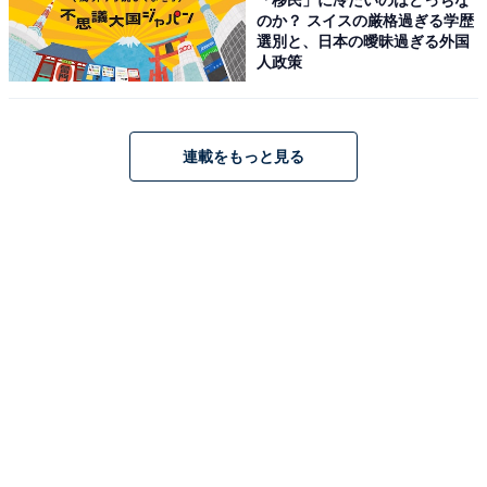
のか？ スイスの厳格過ぎる学歴
リバーリトリート雅樂倶（画像：「リバーリトリート雅樂倶」公式Webサ
選別と、日本の曖昧過ぎる外国
イトより）
人政策
リバーリトリート雅樂倶は、建築家・内藤廣氏が手掛け
た洗練された宿。随所に現代アートが配され、まるで美
術館に滞在しているかのような高揚感を味わえます。美
連載をもっと見る
肌の湯として知られる春日温泉を湛えた「大浴場」や、
富山の豊かな旬を堪能できる「Tresonnier」や「樂味」
での食事が、心を満たす極上の休日を約束します。
楽天トラベルでホテルを見る