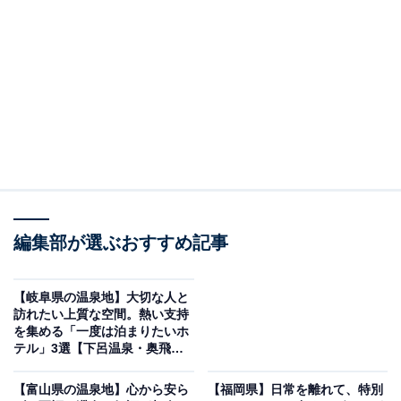
「雨晴温泉 磯はなび」は富山湾の神秘的な景色を
眺めながら心ゆくまで寛げる
編集部が選ぶおすすめ記事
【岐阜県の温泉地】大切な人と
訪れたい上質な空間。熱い支持
を集める「一度は泊まりたいホ
テル」3選【下呂温泉・奥飛騨
温泉郷】
雨晴温泉 磯はなび（画像：「雨晴温泉 磯はなび」公式Webサイトより）
【富山県の温泉地】心から安ら
【福岡県】日常を離れて、特別