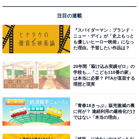
注目の連載
「リバーリトリート雅樂倶」は神通川のほとりで
アートと美食に浸る極上の「数寄の宿」
『スパイダーマン：ブランド・
ニュー・デイ』が「史上もっと
も優しいヒーロー映画」になっ
た理由。予習したい作品は？
20年間「駆け込み実績ゼロ」の
学校も…「こども110番の家」
は本当に必要？ PTAが直面する
理想と現実
「青春18きっぷ」販売激減の裏
に何が？ 連続利用の厳格化だけ
ではない「本当の理由」
「移民」に冷たいのはどっちな