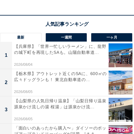
アクセス
所在地：富⼭県⾼岡市太⽥88-1
最新
一週間
一ヶ月
交通手段：あいの風とやま鉄道高岡駅よりJR氷見線に乗
【兵庫県】「世界一忙しいラーメン」に、龍野
換えてJR雨晴駅で下車（無料送迎有／要連絡）
の城下町を再現したSAも。山陽自動車道...
1
2026/08/04
料金
【栃木県】アウトレット近くのSAに、600㎡の
大人1名：1万3750円
広々ドッグランも！ 東北自動車道の...
2
※料金は公式Webサイト参考価格
2026/08/05
※プラン・部屋により価格は変動します
【山梨県の人気日帰り温泉】「山梨日帰り温泉
源泉かけ流しの湯 桜湯」は源泉かけ流...
チェックイン・チェックアウト
3
2026/08/05
チェックイン：15:00から
「面白いのあったから購入〜」ダイソーのポッ
チェックアウト：10:00まで