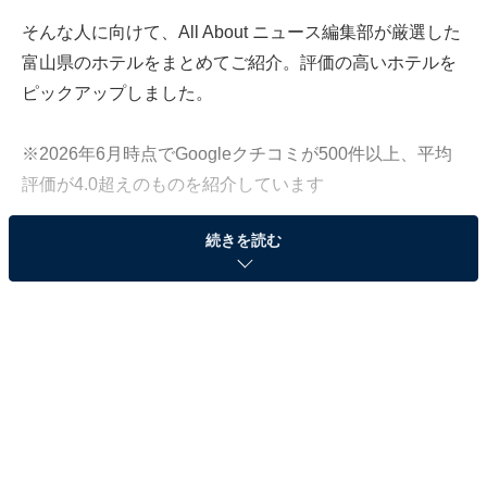
そんな人に向けて、All About ニュース編集部が厳選した
富山県のホテルをまとめてご紹介。評価の高いホテルを
ピックアップしました。
※2026年6月時点でGoogleクチコミが500件以上、平均
評価が4.0超えのものを紹介しています
続きを読む
この記事の執筆者：
All About ニュース お買
いもの部
Amazonのセール商品から売れ筋ランキングまで、毎日のお買いも
のがもっと楽しく、もっとお得になる情報をお届け。編集部員によ
る独自レビューなど、ここでしか手に入らない情報も満載です。
...続きを読む
※本記事で紹介している商品の購入やサービスの利用により、売上の一部が
オールアバウトに還元されることがあります。