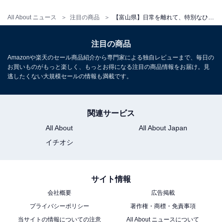
All About ニュース
注目の商品
【富山県】日常を離れて、特別なひとときを。多くのゲストが絶賛する「一度は泊まりたいホテル」3選
アクセス
注目の商品
所在地：富山県富山市春日56-2
Amazonや楽天のセール商品紹介から専門家による独自レビューまで、毎日の
交通手段：JR高山本線 笹津駅から徒歩約15分／JR富山
お買いものがもっと楽しく、もっとお得になる注目の商品情報をお届け。見
逃したくない大規模セールの情報も満載です。
駅からお車で約40分／富山空港よりお車で約20分
料金
関連サービス
大人1名（参考価格）：3万4100円
All About
All About Japan
※料金は公式Webサイト参考価格
イチオシ
※プラン・部屋により価格は変動します
チェックイン・チェックアウト
サイト情報
会社概要
広告掲載
チェックイン：14:00
プライバシーポリシー
著作権・商標・免責事項
チェックアウト：11:00
当サイトの情報についての注意
All About ニュースについて