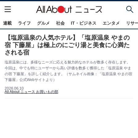
連載
ライフ
グルメ
社会
IT・ビジネス
エンタメ
リサ
【塩原温泉の人気ホテル】「塩原温泉 やまの
宿 下藤屋」は極上のにごり湯と美食に心満た
される宿
塩原温泉には、多様なニーズに応える魅力的なホテルが数多く存在します。
今回は、中でも特にユーザーから高い評価を数多く獲得した「塩原温泉 やま
の宿 下藤屋」を詳しく紹介します。（サムネイル画像：「塩原温泉 やまの宿
下藤屋」公式Webサイトより）
2026.06.10
All About ニュース お買いもの部