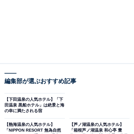
り上げるのは塩原温泉の「塩原温泉 やまの宿 下藤屋」で
す。
※2026年6月時点で、楽天トラベル上の平均評価が4.0超
えのものを紹介しています
編集部が選ぶおすすめ記事
楽天トラベルでホテルを見る
【下田温泉の人気ホテル】「下
田温泉 黒船ホテル」は絶景と海
の幸に満たされる宿
【熱海温泉の人気ホテル】
【芦ノ湖温泉の人気ホテル】
この記事の執筆者：
All About ニュース お買
「NIPPON RESORT 無為自然
「箱根芦ノ湖温泉 和心亭 豊