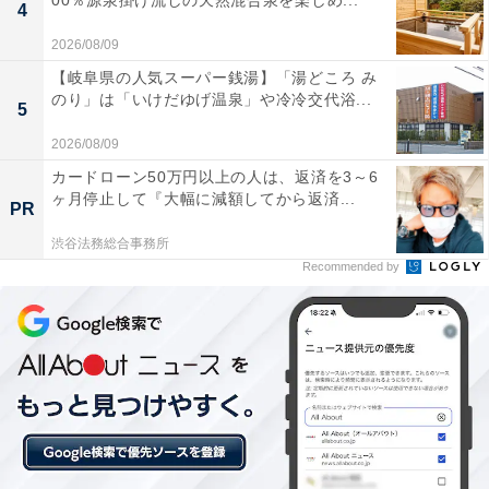
00％源泉掛け流しの天然混合泉を楽しめ...
4
2026/08/09
【岐阜県の人気スーパー銭湯】「湯どころ み
のり」は「いけだゆげ温泉」や冷冷交代浴...
5
2026/08/09
「塩原温泉 やまの宿 下藤屋」の口コミは？
カードローン50万円以上の人は、返済を3～6
ヶ月停止して『大幅に減額してから返済...
PR
「塩原温泉 やまの宿 下藤屋」には、以下のような口コミ
が寄せられています。
渋谷法務総合事務所
Recommended by
白濁の源泉掛け流し硫黄泉が心地よく何度も入りた
くなると好評
とちぎ和牛のすき焼きなど地元の食材を活かした料
理が絶品と人気