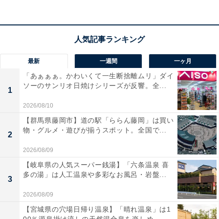
楽天トラベルでホテルを見る
最新
一週間
一ヶ月
「あぁぁぁ。かわいくて一生断捨離ムリ」ダイ
ソーのサンリオ日焼けシリーズが反響。全...
1
2026/08/10
【群馬県藤岡市】道の駅「ららん藤岡」は買い
物・グルメ・遊びが揃うスポット。全国で...
2
2026/08/09
【岐阜県の人気スーパー銭湯】「六条温泉 喜
多の湯」は人工温泉や多彩なお風呂・岩盤...
3
2026/08/09
【宮城県の穴場日帰り温泉】「晴れ温泉」は1