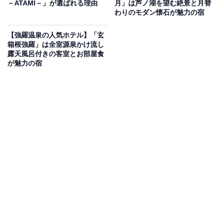
－ATAMI－」が選ばれる理由
月」は芦ノ湖を望む絶景と月替
いもの部
わりのモダン懐石が魅力の宿
Amazonのセール商品から売れ筋ランキングまで、毎日のお買いも
【強羅温泉の人気ホテル】「玄
のがもっと楽しく、もっとお得になる情報をお届け。編集部員によ
箱根強羅」は全室源泉かけ流し
る独自レビューなど、ここでしか手に入らない情報も満載です。
...続きを読む
露天風呂付きの客室とお部屋食
が魅力の宿
※本記事で紹介している商品の購入やサービスの利用により、売上の一部が
オールアバウトに還元されることがあります。
「塩原温泉 やまの宿 下藤屋」は極上のにごり湯と
美食に心満たされる宿
「塩原温泉 やまの宿 下藤屋」は、塩原温泉郷で最も高台
にある奥塩原新湯温泉に位置する老舗旅館です。源泉
100％かけ流しの極上な「硫黄泉」を内湯で堪能でき、
貸し切りの「露天風呂」も備えます。夕食ではとちぎ和
牛や岩魚など旬の食材を使った会席料理を楽しめ、非日
常の癒やしの時間を満喫できるお宿です。