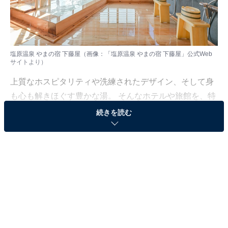
塩原温泉 やまの宿 下藤屋（画像：「塩原温泉 やまの宿 下藤屋」公式Web
サイトより）
上質なホスピタリティや洗練されたデザイン、そして身
も心も解きほぐす豊かな湯。 そんなホテルや旅館を、特
別な記念日の楽しみにしている人も多いはず。日常を忘
続きを読む
れ、名湯に癒やされながら満たされる非日常の体験は、
何物にも代えがたい時間ですよね。しかし、近年では趣
向を凝らした温泉宿や人気のホテルも多く、どこに滞在
すればよいか迷ってしまう……そんな思いを抱えている
人もいるのではないでしょうか。
そんな人に向けて、All About ニュース編集部が厳選した
人気かつ評価の高い施設を厳選して紹介します。今回取