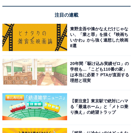
注目の連載
スタッフの丁寧で親切な接客が素晴らしく心地よく
滞在できる
東野圭吾や湊かなえだけじゃな
い、「業と罪」を描く『映画ち
いかわ』から強く連想した映画
8選
20年間「駆け込み実績ゼロ」の
学校も…「こども110番の家」
は本当に必要？ PTAが直面する
理想と現実
【要注意】東京駅で絶対にハマ
る「最遠ホーム」と「メトロ乗
り換え」の絶望トラップ
「移民」に冷たいのはどっちな