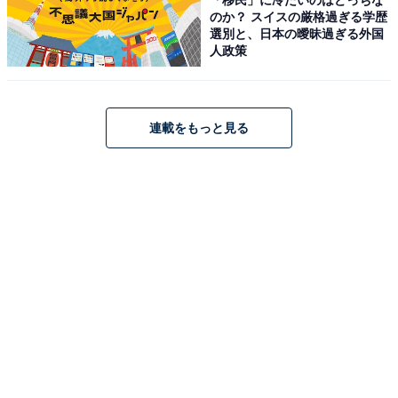
のか？ スイスの厳格過ぎる学歴
選別と、日本の曖昧過ぎる外国
アクセス・料金・宿泊情報は？
人政策
アクセス
連載をもっと見る
所在地：〒329-2922 栃木県那須塩原市湯本塩原11
交通手段：東北自動車道 西那須野塩原I.Cより35分／東
北新幹線那須塩原より路線バス60分終点下車。送迎車有
り、要予約。
料金
大人1名（参考価格）：1万6500円
※料金は公式Webサイト参考価格
※プラン・部屋により価格は変動します
チェックイン・チェックアウト