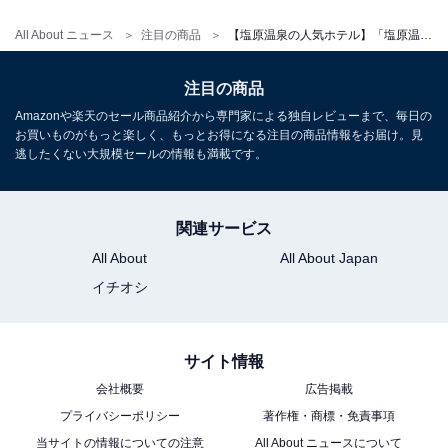
チェックイン：15:00
All About ニュース
注目の商品
【塩原温泉の人気ホテル】「塩原温泉 やまの宿 下藤屋」は極上のにごり湯と美食に心満たされる宿
チェックアウト：10:00
※プランにより時間が異なる可能性があります
注目の商品
Amazonや楽天のセール商品紹介から専門家による独自レビューまで、毎日の
お買いものがもっと楽しく、もっとお得になる注目の商品情報をお届け。見
※掲載されている情報は記事公開時のものです。あらか
逃したくない大規模セールの情報も満載です。
じめご了承ください。
また、記事中の宿泊プランを予約すると、売上の一部が
オールアバウトに還元されることがあります。
関連サービス
All About
All About Japan
イチオシ
こちらもおすすめ
【那須温泉の人気ホテル】「那須温泉 ホテルサ
ンバレー那須」が選ばれる理由
サイト情報
会社概要
広告掲載
プライバシーポリシー
著作権・商標・免責事項
当サイトの情報についての注意
All About ニュースについて