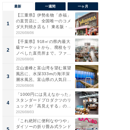
最新
一週間
一ヶ月
【三重県】伊勢名物「赤福」
【兵庫
の直営店に、全国唯一のコメ
ーメン
1
1
ダ大判焼き店も！ 東名阪・
再現した
伊...
道...
2026/08/06
2026/08/0
【千葉県】918㎡の県内最大
【三重
級マーケットから、廃校をリ
の直営
2
2
ノベした直売所まで。ファ
ダ大判焼
ー...
伊...
2026/08/06
2026/08/0
立山連峰と富山湾を望む展望
【千葉県
風呂に、水深333mの海洋深
級マー
3
3
層水風呂。富山県の人気日
ノベし
帰...
ー...
2026/08/06
2026/08/0
「1000円には見えなかった」
ステラ
スタンダードプロダクツのリ
詰め放題
4
4
ュックが「高見えする」の...
00円で「
2026/08/03
2026/08/0
「これ絶対に便利なやつや」
立山連
ダイソーの折り畳み式ランド
風呂に、
5
5