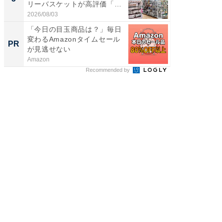
リーバスケットが高評価「使
層水風
わ...
帰...
2026/08/03
2026/08/0
「今日の目玉商品は？」毎日
楽しさ
変わるAmazonタイムセール
セコで避
PR
PR
が見逃せない
ティビ
東...
Amazon
東急不動
Recommended by