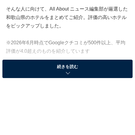
そんな人に向けて、All About ニュース編集部が厳選した
和歌山県のホテルをまとめてご紹介。評価の高いホテル
をピックアップしました。
※2026年6月時点でGoogleクチコミが500件以上、平均
評価が4.0超えのものを紹介しています
続きを読む
この記事の執筆者：
All About ニュース お買
いもの部
Amazonのセール商品から売れ筋ランキングまで、毎日のお買いも
のがもっと楽しく、もっとお得になる情報をお届け。編集部員によ
る独自レビューなど、ここでしか手に入らない情報も満載です。
...続きを読む
※本記事で紹介している商品の購入やサービスの利用により、売上の一部が
オールアバウトに還元されることがあります。