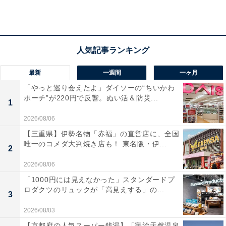
アクセス
所在地：和歌山県西牟婁郡白浜町2018番地
交通手段：南紀白浜空港より車で約5分／JR白浜駅・空
港より無料送迎バスあり（要予約）
最新
一週間
一ヶ月
「やっと巡り会えたよ」ダイソーの“ちいかわ
料金
ポーチ”が220円で反響。ぬい活＆防災...
1
大人1名（参考価格）：2万5850円
2026/08/06
※料金は公式Webサイト参考価格
【三重県】伊勢名物「赤福」の直営店に、全国
※プラン・部屋により価格は変動します
唯一のコメダ大判焼き店も！ 東名阪・伊...
2
チェックイン・チェックアウト
2026/08/06
「1000円には見えなかった」スタンダードプ
チェックイン：15:00
ロダクツのリュックが「高見えする」の...
3
チェックアウト：11:00
2026/08/03
※プランにより時間が異なる可能性があります
【京都府の人気スーパー銭湯】「宇治天然温泉