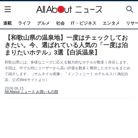
連載
ライフ
グルメ
社会
IT・ビジネス
エンタメ
リサ
【和歌山県の温泉地】一度はチェックしてお
きたい。今、選ばれている人気の「一度は泊
まりたいホテル」3選【白浜温泉】
和歌山県には、多様なニーズに応える魅力的なホテルが数多く存在します。
今回は、中でも特にユーザーから高い評価を数多く獲得したホテルをまとめ
て紹介します。（サムネイル画像：「インフィニート ホテル＆スパ 南紀白
浜」公式Webサイトより）
2026.06.15
All About ニュース お買いもの部