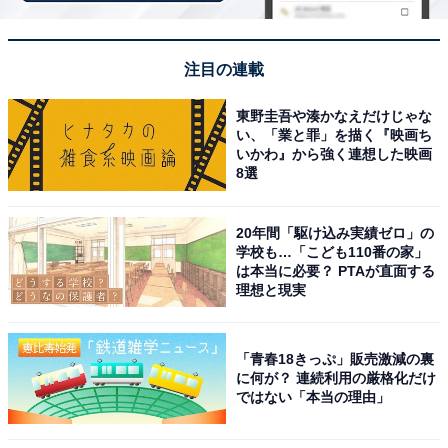
「紀州・白浜温泉 むさし」は白良浜の絶景と2種
類の源泉を楽しめる老舗宿
注目の連載
東野圭吾や湊かなえだけじゃな
い、「業と罪」を描く『映画ち
いかわ』から強く連想した映画
8選
20年間「駆け込み実績ゼロ」の
学校も…「こども110番の家」
は本当に必要？ PTAが直面する
理想と現実
「青春18きっぷ」販売激減の裏
に何が？ 連続利用の厳格化だけ
ではない「本当の理由」
紀州・白浜温泉 むさし（画像：「紀州・白浜温泉 むさし」公式Webサイト