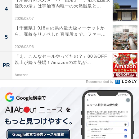
源氏の湯」は宇治市内唯一の天然温泉と...
あわせて読みたい
4
【白浜温泉の人気ホテル】「インフィニート
2026/08/07
ホテル＆スパ 南紀白浜」は空と海が一体とな
【千葉県】918㎡の県内最大級マーケットか
る絶景温泉が魅力
ら、廃校をリノベした直売所まで。ファー...
5
2026/08/06
「え、こんなセールやってたの？」80％OFF
以上が続々登場！Amazonの本気が...
PR
Amazon
Recommended by