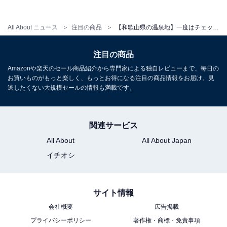
アクセス
All About ニュース
注目の商品
【和歌山県の温泉地】一度はチェックしておきたい。今、選ばれている人気の「一度は泊まりたいホテル」3選【白浜温泉】
所在地：和歌山県西牟婁郡白浜町868
交通手段：JR白浜駅からバスで約10分／阪和自動車道
注目の商品
南紀田辺ICから車で約25分
Amazonや楽天のセール商品紹介から専門家による独自レビューまで、毎日の
お買いものがもっと楽しく、もっとお得になる注目の商品情報をお届け。見
料金
逃したくない大規模セールの情報も満載です。
大人1名（参考価格）：2万4400円
※料金は公式Webサイト参考価格
関連サービス
※プラン・部屋により価格は変動します
All About
All About Japan
イチオシ
チェックイン・チェックアウト
チェックイン：15:00
サイト情報
チェックアウト：10:00
会社概要
広告掲載
※プランにより時間が異なる可能性があります
プライバシーポリシー
著作権・商標・免責事項