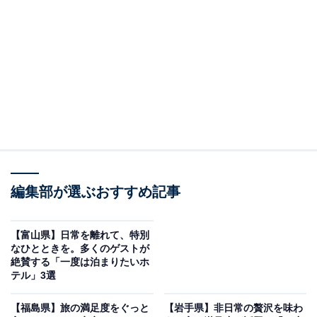
「インフィニート ホテル＆スパ 南紀白浜」は空と
海が一体となる絶景温泉が魅力
編集部が選ぶおすすめ記事
【富山県】日常を離れて、特別
なひとときを。多くのゲストが
絶賛する「一度は泊まりたいホ
テル」3選
インフィニート ホテル＆スパ 南紀白浜（画像：「インフィニート ホテル＆
スパ 南紀白浜」公式Webサイトより）
【福島県】旅の満足度をぐっと
【岩手県】非日常の贅沢を味わ