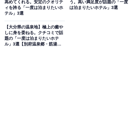
高めてくれる。安定のクオリテ
う。高い満足度が話題の「一度
「インフィニート ホテル＆スパ 南紀白浜」は白浜の高台
ィを誇る「一度は泊まりたいホ
は泊まりたいホテル」3選
テル」3選
に位置し、由緒ある源泉「行幸の湯」を引く洋風リゾー
トホテルです。大浴場「海」「空」や展望風呂「昴」か
【大分県の温泉地】極上の癒や
らは、海と空が繋がるような絶景を堪能できます。食事
しに身を委ねる。クチコミで話
題の「一度は泊まりたいホテ
は本格イタリアン「ガーデンレストラン ジョヴァンニ」
ル」3選【別府温泉郷・筋湯温
や和懐石「凪」を用意。洗練された空間で贅沢な休日を
泉】
過ごせます。
楽天トラベルでホテルを見る