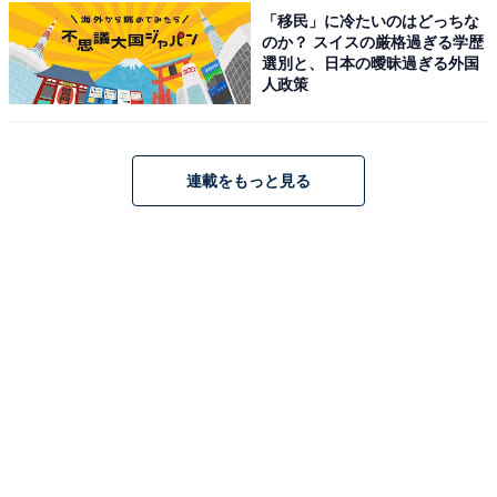
より）
「移民」に冷たいのはどっちな
のか？ スイスの厳格過ぎる学歴
紀州・白浜温泉 むさしは、白良浜まで徒歩1分の好立地
選別と、日本の曖昧過ぎる外国
に佇む本格和風旅館です。館内には2種類の異なる源泉
人政策
を引いた「斉明湯」や「生絹湯」があり、名湯を心ゆく
まで堪能できます。食事は豪華バイキングや落ち着いた
個室での会席料理など、紀州の味覚を存分に楽しめるの
連載をもっと見る
が魅力です。
楽天トラベルでホテルを見る