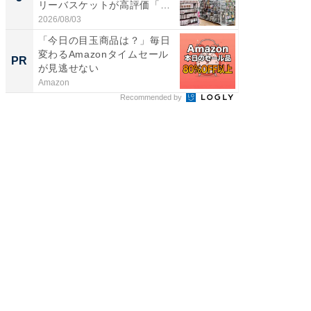
リーバスケットが高評価「使
は和の
わ...
が...
2026/08/03
2026/08/0
「今日の目玉商品は？」毎日
「え、
変わるAmazonタイムセール
の？」8
PR
PR
が見逃せない
場！Ama
Amazon
Amazon
Recommended by