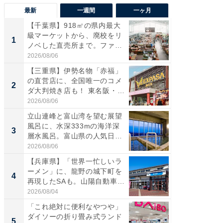
最新
一週間
一ヶ月
【千葉県】918㎡の県内最大
【兵庫
級マーケットから、廃校をリ
ーメン
1
1
ノベした直売所まで。ファ
再現した
ー...
道...
2026/08/06
2026/08/0
【三重県】伊勢名物「赤福」
【三重
の直営店に、全国唯一のコメ
「鈴鹿天
2
2
ダ大判焼き店も！ 東名阪・
は100
伊...
2026/08/06
2026/08/0
立山連峰と富山湾を望む展望
ステラ
風呂に、水深333mの海洋深
詰め放題
3
3
層水風呂。富山県の人気日
00円で「
帰...
2026/08/06
2026/08/0
【兵庫県】「世界一忙しいラ
「ミニオ
ーメン」に、龍野の城下町を
ッグ！ 
4
4
再現したSAも。山陽自動車
ど、夏限
道...
2026/08/04
2026/08/0
「これ絶対に便利なやつや」
【埼玉
ダイソーの折り畳み式ランド
「行田天
5
5