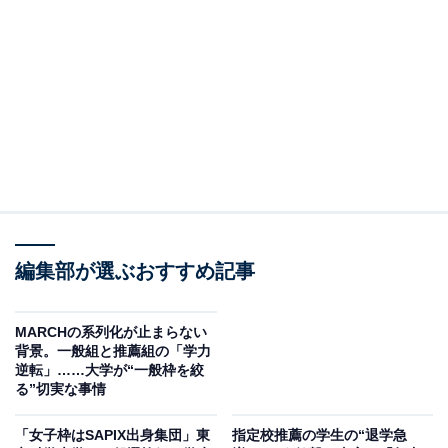
ちまたでよく言われる「アメリカの大学入試はボランテ
ィアなどの活動実績が全て」というイメージは、実は大
きな誤解で、実績はあくまでオプションに過ぎません。
ところが、現在のカリフォルニア大学では、この学力テ
ストが選抜基準から完全に外されています。その結果、
入学後に授業についていけない学生が増加。「大学で中
学・高校レベルの数学を教え直さなければならない」と
いう深刻な事態に陥っているのです。
編集部が選ぶおすすめ記事
では、なぜ世界トップレベルの公立大学が、学力テスト
を入試から外してしまったのでしょうか。そこには、コ
MARCHの系列化が止まらない
ロナ禍と「格差是正」という大義名分がもたらした、皮
背景。一般組と推薦組の「学力
肉な誤算がありました。
逆転」……大学が“一般枠を絞
る”切実な事情
あわせて読みたい
「女子枠はSAPIX出身集団」東
指定校推薦の学生の“退学急