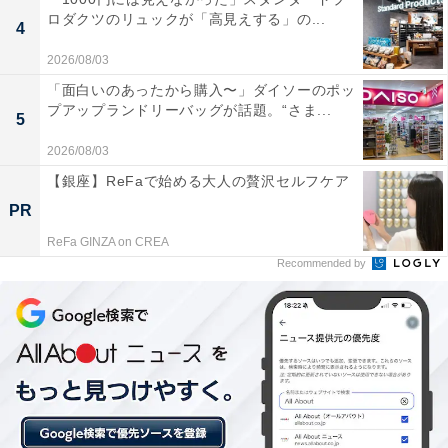
ていました。公平性を考えると、「テストの点数だけに
ロダクツのリュックが「高見えする」の...
4
頼り過ぎる入試はよくない」という意見が増えていたの
2026/08/03
です。
「面白いのあったから購入〜」ダイソーのポッ
プアップランドリーバッグが話題。“さま...
そこにコロナ禍が重なったことで、「学力テストをなく
5
していこう」という流れが一気に進んだのです。
2026/08/03
【銀座】ReFaで始める大人の贅沢セルフケア
実際、SATやACTの点数を合否の材料から外した大学で
PR
は、合格者に占める低所得層の割合が増えたというデー
ReFa GINZA on CREA
タもあり、この改革は成功したかに見えました。
Recommended by