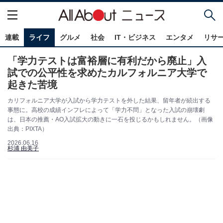
連載
ライフ
グルメ
社会
IT・ビジネス
エンタメ
リサ
「学力テストは富裕層に有利だから廃止」入
試での公平性を求めたカルフォルニア大学で
起きた苦境
カリフォルニア大学が入試から学力テストを外した結果、留年者が続出する
事態に。高校の成績インフレによって「学力不問」となった入試の崩壊劇
は、日本の推薦・AO入試拡大の動きに一石を投じるかもしれません。（画像
出典：PIXTA）
2026.06.16
杉浦 由美子