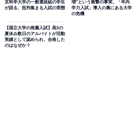
「中学数学から教え直さないと」カルフォル
京科学大学の一般選抜組の学生
増”という衝撃の事実。「年内
ニア大学での学力崩壊はなぜ？ 入試の変更の
が語る、批判集まる入試の実態
学力入試」導入の裏にある大学
盲点
の危機
【国立大学の推薦入試】高3の
※本記事で紹介している商品の購入やサービスの利用により、売上の一部が
夏休み数日のアルバイトが活動
オールアバウトに還元されることがあります。
実績として認められ、合格した
コロナ禍が引き金となった「学力テスト廃止」の
のはなぜか？
潮流
この学力テストSATやACTの扱いが大きく変わったきっ
かけは、コロナ禍でした。
世界各地でSATやACTの試験会場が閉鎖され、「受験し
たくても受けられない」高校生が続出したのです。これ
を受けて多くの大学が「SATやACTのスコア提出は任意
とし、出さなくても不利にはしない」という方針に切り
替えました。テストの点数に頼らない入試を模索する動