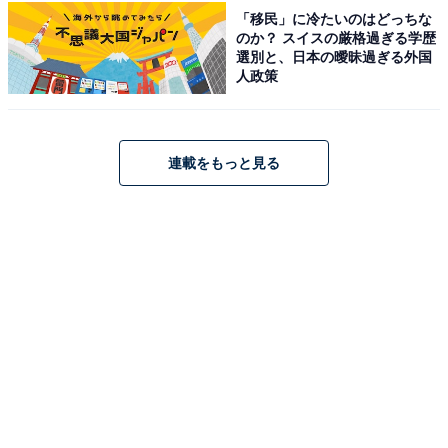
「移民」に冷たいのはどっちな
公立大学として、経済的に恵まれない学生にも広く教育
のか？ スイスの厳格過ぎる学歴
選別と、日本の曖昧過ぎる外国
の機会を提供したい、入試から親の経済力による格差を
人政策
排除したいという強い理念が背景にありました。
しかし、この「正義」が裏目に出ます。学力テストとい
連載をもっと見る
う客観的なフィルターを完全に失った結果、大学の授業
に全くついていけない学生が増え、現場の大学の教員た
ちが「SATやACTのスコアを提出させ、入試で合否の判
定に使ってほしい」と大学に訴えることになったので
す。
なぜ優秀なはずの「最高評定の学
次ページ
生」が、大学で落ちこぼれるのか