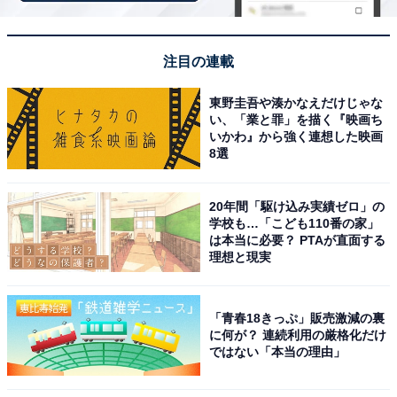
注目の連載
東野圭吾や湊かなえだけじゃな
い、「業と罪」を描く『映画ち
いかわ』から強く連想した映画
8選
「経済的弱者を救う」という正義の裏目
20年間「駆け込み実績ゼロ」の
このトレンドに対して、アメリカの大学の間でも対応が
学校も…「こども110番の家」
分かれました。難関私立大学やアイビーリーグの多くが
は本当に必要？ PTAが直面する
「提出は任意」にとどめたのに対し、公立大学であるカ
理想と現実
リフォルニア大学はさらに踏み込みました。
「青春18きっぷ」販売激減の裏
彼らが採用したのは、スコアを提出しても入試の判定で
に何が？ 連続利用の厳格化だけ
ではない「本当の理由」
は一切使わない、つまり「提出しても意味がない」とい
う完全な不採用方式です。