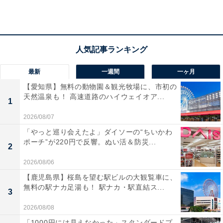
きが、一気に広がったのです。
しかし、この動きの裏にはもう1つ、アメリカ社会の根
深い問題がありました。
最新
一週間
一ヶ月
SATやACTは以前から「家庭の年収が高いほど点数が高
くなる」というデータが指摘されていました。ハーバー
【愛知県】無料の動物園＆観光牧場に、市初の
天然温泉も！ 高速道路のハイウェイオア...
ド大学のマイケル・サンデル教授の著書
1
『実力も運のうち 能力主義は正義か？』
（早川書房）で
2026/08/07
も描かれているように、高額な家庭教師や個別指導塾と
「やっと巡り会えたよ」ダイソーの“ちいかわ
ポーチ”が220円で反響。ぬい活＆防災...
いった「対策ビジネス」に課金できる富裕層の子どもほ
2
ど、高いスコアを獲得できる構造になっているからで
2026/08/06
す。
【鹿児島県】桜島を望む駅ビルの大観覧車に、
無料の駅ナカ足湯も！ 駅ナカ・駅直結ス...
3
そのため、「学力テストは、本当の能力ではなく親の経
2026/08/08
済力を映しているのではないか」という批判が強くなっ
「1000円には見えなかった」スタンダードプ