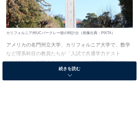
カリフォルニア州UCバークレー校の時計台（画像出典：PIXTA）
アメリカの名門州立大学、カリフォルニア大学で、数学
など理系科目の教員たちが「入試で共通学力テスト
（SATなど）を復活させてほしい」と大学側に訴えてい
続きを読む
る問題が波紋を広げています。
本来、アメリカの最難関大学の入試は、高校の成績と学
力テストのスコアという「2つの学力指標」が本質で
す。世界中から「成績オールA」のトップ層が殺到する
ため、共通テストであるSATやACTの点数で細かく絞り
込む必要がありました。