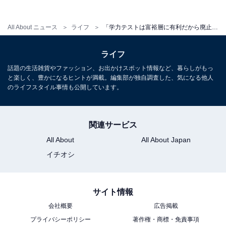
All About ニュース
ライフ
「学力テストは富裕層に有利だから廃止」入試での公平性を求めたカルフォルニア大学で起きた苦境
ライフ
話題の生活雑貨やファッション、お出かけスポット情報など、暮らしがもっ
と楽しく、豊かになるヒントが満載。編集部が独自調査した、気になる他人
のライフスタイル事情も公開しています。
関連サービス
All About
All About Japan
イチオシ
こちらもおすすめ
せっかく慶應・理科大に入ったのに…大学生の
「塾通い」が急増。合格後に待つ“まさかの落と
サイト情報
し穴”
会社概要
広告掲載
プライバシーポリシー
著作権・商標・免責事項