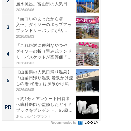
2
2
層水風呂。富山県の人気日
は100
帰...
2026/08/06
2026/08/0
「面白いのあったから購
「ミニオ
入〜」ダイソーのポップアッ
ッグ！ 
3
3
プランドリーバッグが話
ど、夏限
題。“さま...
2026/08/03
2026/08/0
「これ絶対に便利なやつや」
【埼玉
ダイソーの折り畳み式ランド
「行田天
4
4
リーバスケットが高評価「使
は和の
わ...
が...
2026/08/03
2026/08/0
【山梨県の人気日帰り温泉】
【石川
「山梨日帰り温泉 源泉かけ流
湯】「天
5
5
しの湯 桜湯」は源泉かけ流...
賀ゆめ
お...
2026/08/05
2026/08/0
＜約1分＞アンケート回答者
全国の
へ歯科医師が監修したガイド
付きの
PR
PR
ブックをプレゼント。65歳
以...
あんしんインプラント
COCO VIL
Recommended by