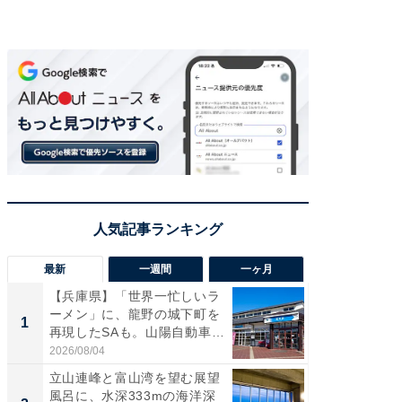
最新
一週間
一ヶ月
【兵庫県】「世界一忙しいラ
【兵庫
ーメン」に、龍野の城下町を
ーメン
1
1
再現したSAも。山陽自動車
再現した
道...
道...
2026/08/04
2026/08/0
立山連峰と富山湾を望む展望
【三重
風呂に、水深333mの海洋深
「鈴鹿天