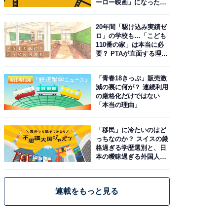
ーロー映画」になった理
由。予習したい作品は？
20年間「駆け込み実績ゼ
ロ」の学校も…「こども
110番の家」は本当に必
要？ PTAが直面する理想
と現実
「青春18きっぷ」販売激
減の裏に何が？ 連続利用
の厳格化だけではない
「本当の理由」
「移民」に冷たいのはど
っちなのか？ スイスの厳
格過ぎる学歴選別と、日
本の曖昧過ぎる外国人政
策
連載をもっと見る