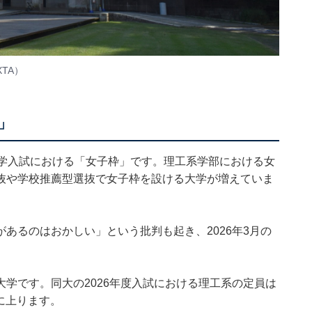
TA）
」
大学入試における「女子枠」です。理工系学部における女
抜や学校推薦型選抜で女子枠を設ける大学が増えていま
あるのはおかしい」という批判も起き、2026年3月の
学です。同大の2026年度入試における理工系の定員は
）に上ります。