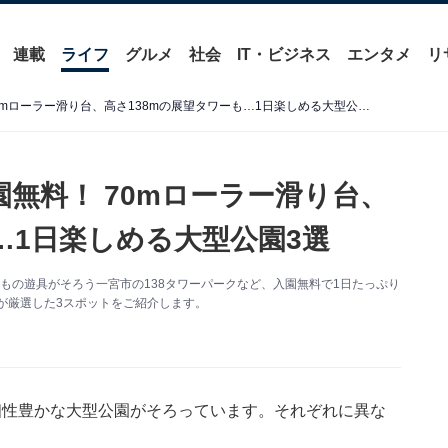
連載
ライフ
グルメ
社会
IT・ビジネス
エンタメ
リ
【愛知県】3公園すべて入園無料！ 70mローラー滑り台、高さ138mの展望タワーも…1日楽しめる大型公園3選
無料！ 70mローラー滑り台、
…1日楽しめる大型公園3選
もの遊具がそろう一宮市の138タワーパークなど、入園無料で1日たっぷり
集部が厳選した3スポットをご紹介します。
個性豊かな大型公園がそろっています。それぞれに異な