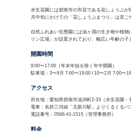
水生花園には碧南市の市花である花しょうぶが80
月中旬にかけての「花しょうぶまつり」は見ご
自然ふれあい生態園には油ヶ淵の生き物や植物
リン広場」が設置されており、幅広い年齢の子
開園時間
9:00〜17:00（年末年始を除く年中開園）
駐車場：3〜9月 7:00〜19:00 / 10〜2月 7:00〜18
アクセス
所在地：愛知県碧南市油渕町2-33（水生花園・
電車：名鉄三河線「北新川駅」よりくるくるバス
電話番号：0566-41-1515（管理事務所）
料金