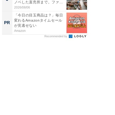
ノベした直売所まで。ファ
リーバ
ー...
わ...
2026/08/06
2026/08/0
「今日の目玉商品は？」毎日
【見城徹
変わるAmazonタイムセール
も変わ
PR
PR
が見逃せない
Amazon
FINCHI o
Recommended by