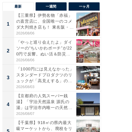
最新
一週間
一ヶ月
【三重県】伊勢名物「赤福」
【兵庫
の直営店に、全国唯一のコメ
ーメン
1
1
ダ大判焼き店も！ 東名阪・
再現した
伊...
道...
2026/08/06
2026/08/0
「やっと巡り会えたよ」ダイ
【三重
ソーの“ちいかわポーチ”が22
の直営
2
2
0円で反響。ぬい活＆防災...
ダ大判焼
伊...
2026/08/06
2026/08/0
「1000円には見えなかった」
【千葉県
スタンダードプロダクツのリ
級マー
3
3
ュックが「高見えする」の...
ノベし
ー...
2026/08/03
2026/08/0
【京都府の人気スーパー銭
立山連
湯】「宇治天然温泉 源氏の
風呂に、
4
4
湯」は宇治市内唯一の天然温
層水風
泉と...
帰...
2026/08/07
2026/08/0
【千葉県】918㎡の県内最大
「これ
級マーケットから、廃校をリ
ダイソ
5
5