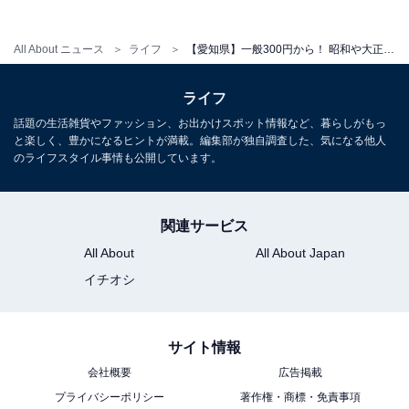
9:30〜17:00（最終受付16:30）
All About ニュース
ライフ
【愛知県】一般300円から！ 昭和や大正時代にタイムスリップ…コスパ抜群のミュージアム3選
※月曜休館（祝日の場合は翌日）、年末年始
ライフ
アクセス
話題の生活雑貨やファッション、お出かけスポット情報など、暮らしがもっ
と楽しく、豊かになるヒントが満載。編集部が独自調査した、気になる他人
所在地：愛知県名古屋市西区則武新町4-1-35
のライフスタイル事情も公開しています。
電車：名古屋市営地下鉄東山線「栄生駅」より徒歩約3
分
電話番号：052-551-6115
関連サービス
All About
All About Japan
入場料
イチオシ
大人：1000円、65歳以上：600円、大学生：500円、中
高生：300円、小学生：200円（未就学児無料）
サイト情報
学校行事（中高生・小学生）：無料（引率の先生も無
会社概要
広告掲載
料）
プライバシーポリシー
著作権・商標・免責事項
年間パス：大人2400円・65歳以上1400円・大学生1200