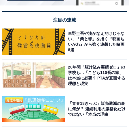
注目の連載
東野圭吾や湊かなえだけじゃな
い、「業と罪」を描く『映画ち
いかわ』から強く連想した映画
8選
20年間「駆け込み実績ゼロ」の
学校も…「こども110番の家」
は本当に必要？ PTAが直面する
理想と現実
トヨタ産業技術記念館の展示
「青春18きっぷ」販売激減の裏
に何が？ 連続利用の厳格化だけ
名古屋市西区に位置する「トヨタ産業技術記念館」は、
ではない「本当の理由」
トヨタグループ発祥の地・旧豊田紡織名古屋工場の大正