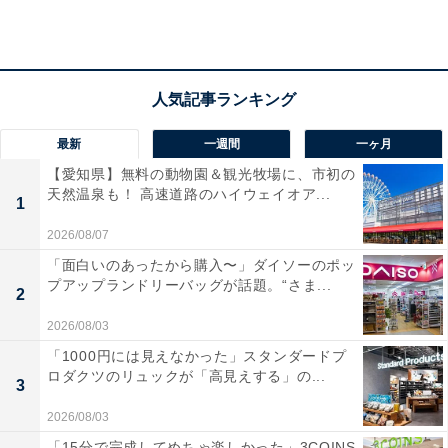
電車：名鉄犬山線「西春駅」より徒歩約25分
バス：名鉄「西春駅」から市内循環バス「きたバス」で
「市役所東庁舎」下車
※日曜日・祝日・年末年始は運休
電話番号：0568-25-3600
最新
一週間
一ヶ月
【愛知県】無料の動物園＆観光牧場に、市初の
観覧料
天然温泉も！ 高速道路のハイウェイオア...
1
一般：300円（18歳以下無料）
2026/08/07
※2階ロビー展示・地下車両展示は無料
「面白いのあったから購入〜」ダイソーのポッ
プアップランドリーバッグが話題。“さま...
※身体障害者手帳等お持ちの方と付添者1名は無料
2
※学校団体・福祉施設の教育・老人福祉施設による回想
2026/08/03
法目的での利用は事前申請で無料
「1000円には見えなかった」スタンダードプ
ロダクツのリュックが「高見えする」の...
3
あわせて読みたい
2026/08/03
【愛知県】すべて入園無料！ 東海最大級の遊
具、恐竜広場とゴーカート…休日に行きたい
「15分で完成してめちゃ楽しかった」3COINS