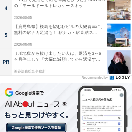
公園3選
の「モールドールトレカケースキッ...
4
2026/08/05
【鹿児島県】桜島を望む駅ビルの大観覧車に、
無料の駅ナカ足湯も！ 駅ナカ・駅直結ス...
5
2026/08/08
リボ地獄から抜け出したい人は、返済を3～6
ヶ月停止して『大幅に減額してから返済す...
PR
渋谷法務総合事務所
Recommended by
「トヨタ産業技術記念館」は小学生200円！ 大正
の赤レンガ工場で繊維からクルマへ