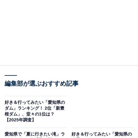
常設展示（画像出典：「北名古屋市歴史民俗資料館 昭和日常博物館」公式
サイト）
北名古屋市に位置する「北名古屋市歴史民俗資料館 昭和
日常博物館」は、昭和時代の暮らしの移り変わりをテー
マに展示・収集活動を行う個性的な博物館です。
館内には、昭和の台所用品・家電・玩具・ポスター・看
板など、見る人の記憶を刺激する懐かしい暮らしの品々
編集部が選ぶおすすめ記事
が所狭しと並んでいます。テレビ・冷蔵庫・洗濯機……
「あ、うちにあった！」という発見が随所にあり、世代
好き＆行ってみたい「愛知県の
を超えて楽しめる展示空間です。
ダム」ランキング！ 2位「新豊
根ダム」、堂々の1位は？
【2025年調査】
また、展示品を前に思い出を語り合うことで脳の働きを
活性化させる「回想法」という高齢者ケアの手法にも広
愛知県で「夏に行きたい滝」ラ
好き＆行ってみたい「愛知県の