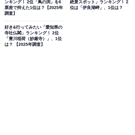
ンキング！ 2位「蔦の渕」を6
絶景スポット」ランキング！ 2
く活用されており、福祉施設や学校との連携でも知られ
票差で抑えた1位は？【2025年
位は「伊良湖岬」、1位は？
ています。地下には実物の車両展示スペース（無料）も
調査】
あります。
好き&行ってみたい「愛知県の
寺社仏閣」ランキング！ 2位
観覧料は一般300円・18歳以下無料と格安で、現在開催
「豊川稲荷（妙厳寺）」、1位
は？ 【2025年調査】
中の企画展「はじまりのアデリア図鑑〜昭和デザイン・
モノトーンからカラフルへ〜」では昭和のガラス食器の
デザインの変遷をたどることができます。
開館時間
9:00〜17:00（入館受付は16:40まで）
※休館日は開館カレンダーにてご確認ください（年末年
始12/28〜1/5休館）
アクセス
所在地：愛知県北名古屋市熊之庄御榊53