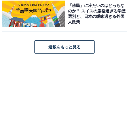
時代の赤レンガ建造物を産業遺産として保存・活用した
「移民」に冷たいのはどっちな
博物館です。「繊維機械館」では、日本の近代化を支え
のか？ スイスの厳格過ぎる学歴
選別と、日本の曖昧過ぎる外国
た紡績・織機の実物を動態展示（実際に機械を動かしな
人政策
がら解説）で体感できます。「自動車館」では、トヨタ
がクルマづくりに挑んだ創業期からハイブリッド車・燃
料電池車の最先端技術まで、日本の自動車技術の変遷を
連載をもっと見る
ダイナミックに展示しています。
入場料は大人1000円・中高生300円・小学生200円・未
就学児無料と、ボリュームのある展示内容に対してリー
ズナブル。学校行事での来館は中高生無料・小学生無料
です。名古屋市営地下鉄「栄生駅」から徒歩3分と好ア
クセスで、無料駐車場も完備。2館をつなぐレストラン
「Brick Age」やミュージアムショップも充実していま
す。
開館時間