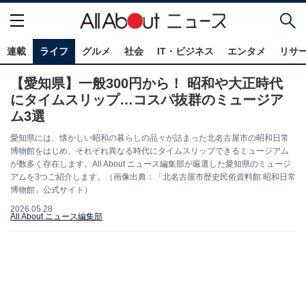
連載
ライフ
グルメ
社会
IT・ビジネス
エンタメ
リサ
【愛知県】一般300円から！ 昭和や大正時代
にタイムスリップ…コスパ抜群のミュージア
ム3選
愛知県には、懐かしい昭和の暮らしの品々が詰まった北名古屋市の昭和日常
博物館をはじめ、それぞれ異なる時代にタイムスリップできるミュージアム
が数多く存在します。All About ニュース編集部が厳選した愛知県のミュージ
アムを3つご紹介します。（画像出典：「北名古屋市歴史民俗資料館 昭和日常
博物館」公式サイト）
2026.05.28
All About ニュース編集部