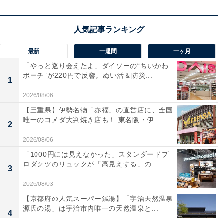
最新
一週間
一ヶ月
「やっと巡り会えたよ」ダイソーの“ちいかわ
ポーチ”が220円で反響。ぬい活＆防災...
1
2026/08/06
【三重県】伊勢名物「赤福」の直営店に、全国
唯一のコメダ大判焼き店も！ 東名阪・伊...
2
2026/08/06
「1000円には見えなかった」スタンダードプ
ロダクツのリュックが「高見えする」の...
3
2026/08/03
【京都府の人気スーパー銭湯】「宇治天然温泉
源氏の湯」は宇治市内唯一の天然温泉と...
4