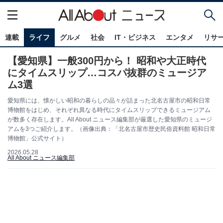
連載
ライフ
グルメ
社会
IT・ビジネス
エンタメ
リサ
【愛知県】一般300円から！ 昭和や大正時代
にタイムスリップ…コスパ抜群のミュージア
ム3選
愛知県には、懐かしい昭和の暮らしの品々が詰まった北名古屋市の昭和日常
博物館をはじめ、それぞれ異なる時代にタイムスリップできるミュージアム
が数多く存在します。All About ニュース編集部が厳選した愛知県のミュージ
アムを3つご紹介します。（画像出典：「北名古屋市歴史民俗資料館 昭和日常
博物館」公式サイト）
2026.05.28
All About ニュース編集部