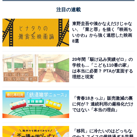
注目の連載
東野圭吾や湊かなえだけじゃな
い、「業と罪」を描く『映画ち
いかわ』から強く連想した映画
8選
20年間「駆け込み実績ゼロ」の
学校も…「こども110番の家」
は本当に必要？ PTAが直面する
理想と現実
「青春18きっぷ」販売激減の裏
に何が？ 連続利用の厳格化だけ
ではない「本当の理由」
「移民」に冷たいのはどっちな
のか？ スイスの厳格過ぎる学歴