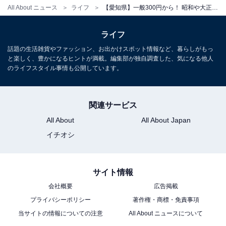
All About ニュース
ライフ
【愛知県】一般300円から！ 昭和や大正時代にタイムスリップ…コスパ抜群のミュージアム3選
ライフ
話題の生活雑貨やファッション、お出かけスポット情報など、暮らしがもっ
と楽しく、豊かになるヒントが満載。編集部が独自調査した、気になる他人
のライフスタイル事情も公開しています。
関連サービス
All About
All About Japan
イチオシ
サイト情報
会社概要
広告掲載
プライバシーポリシー
著作権・商標・免責事項
当サイトの情報についての注意
All About ニュースについて