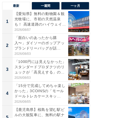
最新
一週間
一ヶ月
【愛知県】無料の動物園＆観
【兵庫
光牧場に、市初の天然温泉
ーメン
1
1
も！ 高速道路のハイウェイオ
再現した
ア...
道...
2026/08/07
2026/08/0
「面白いのあったから購
【三重
入〜」ダイソーのポップアッ
の直営
2
2
プランドリーバッグが話
ダ大判焼
題。“さま...
伊...
2026/08/03
2026/08/0
「1000円には見えなかった」
【千葉県
スタンダードプロダクツのリ
級マー
3
3
ュックが「高見えする」の...
ノベし
ー...
2026/08/03
2026/08/0
「15分で完成してめちゃ楽し
「100
かった」3COINSの「モール
スタン
4
4
ドールトレカケースキッ...
ュックが
2026/08/05
2026/08/0
【鹿児島県】桜島を望む駅ビ
立山連
ルの大観覧車に、無料の駅ナ
風呂に、
5
5