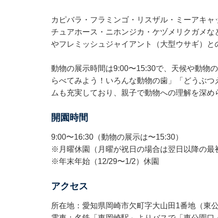
カピバラ・フラミンゴ・リスザル・ミーアキャ
チュアホース・ニホンジカ・ケヅメリクガメな
やフレミッシュジャイアント（大型ウサギ）と
動物の展示時間は9:00〜15:30で、天候や
らべてみよう！いろんな動物の歯」「どうぶつ
ムも充実しており、親子で動物への理解を深め
開園時間
9:00〜16:30（動物の展示は〜15:30）
※月曜休園（月曜が祝日の場合は翌日以降の最
※年末年始（12/29〜1/2）休園
アクセス
所在地：愛知県岡崎市欠町字大山田1番地（東
電車：名鉄「東岡崎駅」よりバスで「東公園口」