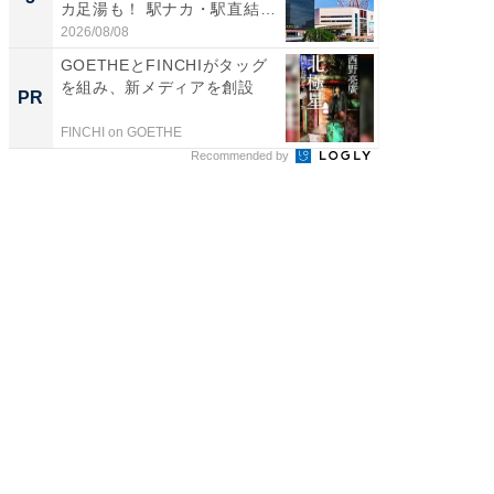
カ足湯も！ 駅ナカ・駅直結
層水風
ス...
帰...
2026/08/08
2026/08/0
GOETHEとFINCHIがタッグ
【西野
を組み、新メディアを創設
刊『北
PR
PR
くか』
FINCHI on GOETHE
FINCHI o
Recommended by