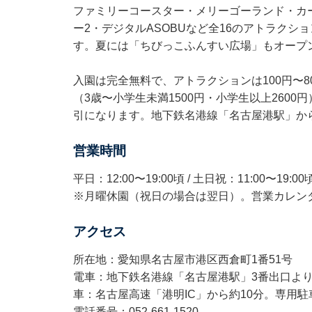
ファミリーコースター・メリーゴーランド・カー
ー2・デジタルASOBUなど全16のアトラク
す。夏には「ちびっこふんすい広場」もオープ
入園は完全無料で、アトラクションは100円〜
（3歳〜小学生未満1500円・小学生以上2600
引になります。地下鉄名港線「名古屋港駅」か
営業時間
平日：12:00〜19:00頃 / 土日祝：11:00〜1
※月曜休園（祝日の場合は翌日）。営業カレン
アクセス
所在地：愛知県名古屋市港区西倉町1番51号
電車：地下鉄名港線「名古屋港駅」3番出口より
車：名古屋高速「港明IC」から約10分。専用駐
電話番号：052-661-1520