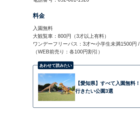
料金
入園無料
大観覧車：800円（3才以上有料）
ワンデーフリーパス：3才〜小学生未満1500円 / 小
（WEB前売り：各100円割引）
あわせて読みたい
【愛知県】すべて入園無料！
行きたい公園3選