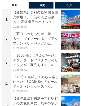
最新
一週間
一ヶ月
【愛知県】無料の動物園＆観
【兵庫
光牧場に、市初の天然温泉
ーメン
1
1
も！ 高速道路のハイウェイオ
再現した
ア...
道...
2026/08/07
2026/08/0
「面白いのあったから購
【三重
入〜」ダイソーのポップアッ
の直営
2
2
プランドリーバッグが話
ダ大判焼
題。“さま...
伊...
2026/08/03
2026/08/0
「1000円には見えなかった」
【千葉県
スタンダードプロダクツのリ
級マー
3
3
ュックが「高見えする」の...
ノベし
ー...
2026/08/03
2026/08/0
「15分で完成してめちゃ楽し
「100
かった」3COINSの「モール
スタン
4
4
ドールトレカケースキッ...
ュックが
2026/08/05
2026/08/0
【鹿児島県】桜島を望む駅ビ
立山連
ルの大観覧車に、無料の駅ナ
風呂に、
5
5