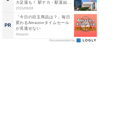
カ足湯も！ 駅ナカ・駅直結
層水風
ス...
帰...
2026/08/08
2026/08/0
「今日の目玉商品は？」毎日
車1台分
変わるAmazonタイムセール
能。現
PR
PR
が見逃せない
ラ
Amazon
BLAZE
Recommended by