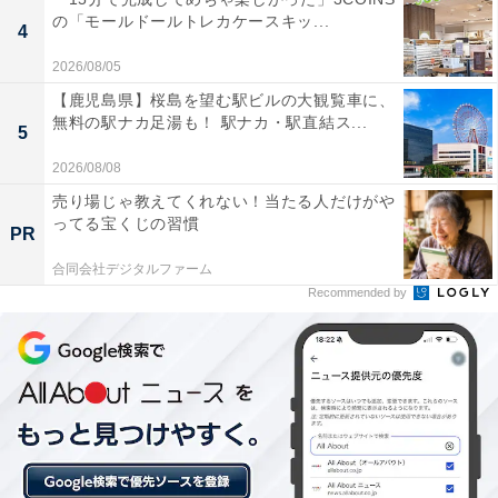
の「モールドールトレカケースキッ...
4
2026/08/05
【鹿児島県】桜島を望む駅ビルの大観覧車に、
無料の駅ナカ足湯も！ 駅ナカ・駅直結ス...
5
【2026年6月の運勢】おうし座（4月20日～5月20
日生まれ）
2026/08/08
売り場じゃ教えてくれない！当たる人だけがや
ってる宝くじの習慣
一段上に立つ
PR
俯瞰と分析
合同会社デジタルファーム
Recommended by
＞【詳しく見る】全体運、社交運、恋愛運などの詳細は
こちら