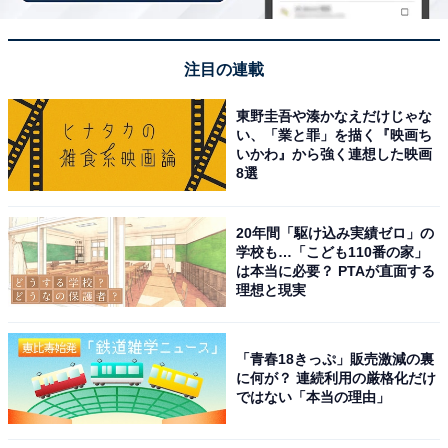
注目の連載
東野圭吾や湊かなえだけじゃな
い、「業と罪」を描く『映画ち
いかわ』から強く連想した映画
8選
20年間「駆け込み実績ゼロ」の
【2026年6月の運勢】ふたご座（5月21日～6月21
学校も…「こども110番の家」
日生まれ）
は本当に必要？ PTAが直面する
理想と現実
活気、勢いは十分！
トライ＆エラーで
「青春18きっぷ」販売激減の裏
に何が？ 連続利用の厳格化だけ
ではない「本当の理由」
＞【詳しく見る】全体運、社交運、恋愛運などの詳細は
こちら