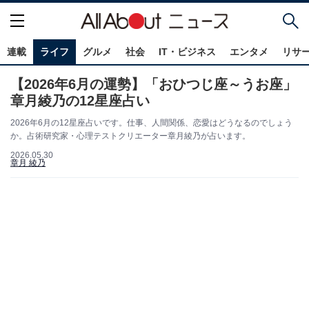
連載
ライフ
グルメ
社会
IT・ビジネス
エンタメ
リサ
【2026年6月の運勢】「おひつじ座～うお座」
章月綾乃の12星座占い
2026年6月の12星座占いです。仕事、人間関係、恋愛はどうなるのでしょう
か。占術研究家・心理テストクリエーター章月綾乃が占います。
2026.05.30
章月 綾乃