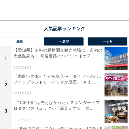
【2026年6月の運勢】おひつじ座（3月21日～4月
19日生まれ）
生活向上委員会
快適さを求めていく
最新
一週間
一ヶ月
＞【詳しく見る】全体運、社交運、恋愛運などの詳細は
【愛知県】無料の動物園＆観光牧場に、市初の
天然温泉も！ 高速道路のハイウェイオア...
こちら
1
2026/08/07
「面白いのあったから購入〜」ダイソーのポッ
プアップランドリーバッグが話題。“さま...
2
2026/08/03
「1000円には見えなかった」スタンダードプ
ロダクツのリュックが「高見えする」の...
3
2026/08/03
「15分で完成してめちゃ楽しかった」3COINS