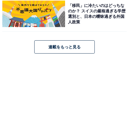
「移民」に冷たいのはどっちな
のか？ スイスの厳格過ぎる学歴
【2026年6月の運勢】かに座（6月22日～7月22日
選別と、日本の曖昧過ぎる外国
生まれ）
人政策
心が選ぶ方向へ
自分と向き合って
連載をもっと見る
＞【詳しく見る】全体運、社交運、恋愛運などの詳細は
こちら
【2026年6月の運勢】しし座（7月23日～8月22日
生まれ）
重荷を下ろす
自分を許す