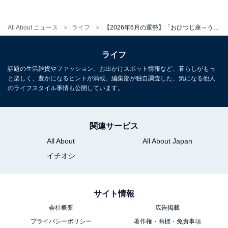
＞【詳しく見る】全体運、社交運、恋愛運などの詳細は
こちら
All About ニュース
ライフ
【2026年6月の運勢】「おひつじ座～うお座」章月綾乃の12星座占い
【2026年6月の運勢】おとめ座（8月23日～9月22
ライフ
日生まれ）
話題の生活雑貨やファッション、お出かけスポット情報など、暮らしがもっ
と楽しく、豊かになるヒントが満載。編集部が独自調査した、気になる他人
のライフスタイル事情も公開しています。
限界チャレンジ
自分を知る1ヶ月
関連サービス
＞【詳しく見る】全体運、社交運、恋愛運などの詳細は
All About
All About Japan
こちら
イチオシ
【2026年6月の運勢】てんびん座（9月23日～10月
サイト情報
23日生まれ）
会社概要
広告掲載
プライバシーポリシー
著作権・商標・免責事項
再定義がテーマ