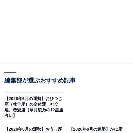
トライ＆エラーで
・全体運
見切り発車でいきましょう。「やりたい」「いいか
も？」で、ポンッと動いてしまうのです。本来のあなた
ならば、利益の分岐点を考えたり、細かく詰めたりする
と思いますが、その辺りを手つかずのまま、なんとなく
で進めてしまって。すると、「でしょうね」「だと思っ
編集部が選ぶおすすめ記事
た」的な問題が起こってくるわけですが、「ハイハイ、
やりますよ」「想定内、想像外だけど」で、その都度処
【2026年6月の運勢】おひつじ
理をしていくことで、ただ「こうなればいいな」と願っ
座（牡羊座）の全体運、社交
ていた時よりも、グッと理想に近づけるはず。プレ、お
運、恋愛運【章月綾乃の12星座
占い】
試し、トライアル的な意識で、何事も気楽に始めてしま
うのがよさそう。仕事も目の前の課題をざくざくとこな
【2026年6月の運勢】おうし座
【2026年6月の運勢】かに座
して。トラブル、アクシデントはある前提で行けば、こ