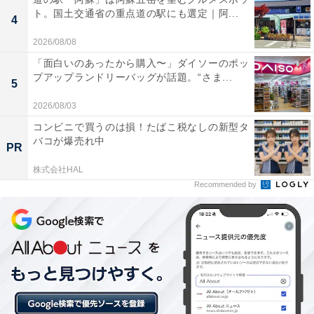
ト。国土交通省の重点道の駅にも選定｜阿...
4
2026/08/08
「面白いのあったから購入〜」ダイソーのポッ
他の星座の運勢も見る
プアップランドリーバッグが話題。“さま...
5
2026/08/03
【6月の運勢】おひつじ座（牡羊座）
コンビニで買うのは損！たばこ税なしの新型タ
【6月の運勢】おうし座（牡牛座）
バコが爆売れ中
PR
【6月の運勢】ふたご座（双子座）※今見ている記事
【6月の運勢】かに座（蟹座）
株式会社HAL
Recommended by
【6月の運勢】しし座（獅子座）
【6月の運勢】おとめ座（乙女座）
【6月の運勢】てんびん座（天秤座）
【6月の運勢】さそり座（蠍座）
【6月の運勢】いて座（射手座）
【6月の運勢】やぎ座（山羊座）
【6月の運勢】みずがめ座（水瓶座）