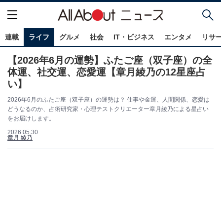
連載
ライフ
グルメ
社会
IT・ビジネス
エンタメ
リサ
【2026年6月の運勢】ふたご座（双子座）の全
体運、社交運、恋愛運【章月綾乃の12星座占
い】
2026年6月のふたご座（双子座）の運勢は？ 仕事や金運、人間関係、恋愛は
どうなるのか、占術研究家・心理テストクリエーター章月綾乃による星占い
をお届けします。
2026.05.30
章月 綾乃