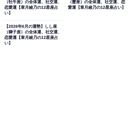
（牡牛座）の全体運、社交運、
（蟹座）の全体運、社交運、恋
恋愛運【章月綾乃の12星座占
愛運【章月綾乃の12星座占い】
っちのもの！
い】
・社交運
【2026年6月の運勢】しし座
（獅子座）の全体運、社交運、
特別感を求めています。いわゆる肌が合う、波長が一致
恋愛運【章月綾乃の12星座占
する人と過ごしたい気持ちが高まっています。人恋し
い】
く、気楽につきあえる人と一緒にいたいのです。でも、
現実はシビアで、むしろ「なんだこいつ」「意味がわか
んない」的な人との接点がメインに。発想を変えて、コ
ミュ力オバケの本領を発揮し、人たらしチャレンジで攻
略を狙って。苦手な人のかわいさ、ほころびを探して、
オトすのです。遠くの親友より身近な知り合いが癒しに
なるはず。
・恋愛運
恋は、ぬくもりが足らないかも。会いたい、くっつきた
いのに、時間が合わない、せっかく会えても素直になれ