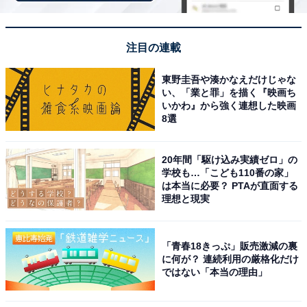
【6月の運勢】うお座（魚座）
注目の連載
東野圭吾や湊かなえだけじゃな
い、「業と罪」を描く『映画ち
いかわ』から強く連想した映画
8選
20年間「駆け込み実績ゼロ」の
学校も…「こども110番の家」
は本当に必要？ PTAが直面する
理想と現実
「青春18きっぷ」販売激減の裏
に何が？ 連続利用の厳格化だけ
占い師＆イラストレータープロフィール
ではない「本当の理由」