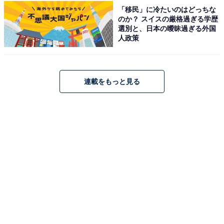
占い師：
章月 綾乃
「移民」に冷たいのはどっちな
のか？ スイスの厳格過ぎる学歴
占い、心理テストの執筆、監修。雑誌、Web、広告
選別と、日本の曖昧過ぎる外国
タイアップ記事などを多数手がけています。
人政策
イラストレーター：
tokico
タウン情報誌の営業、住宅情報誌の編集を経てフリ
連載をもっと見る
ーのイラストレーターに。媒体制作の経験を生かし
て、「わかりやすく、ゆる可愛く」をモットーに媒
体のコンテンツ理解を促進するようなイラストを制
作しています。雑誌やWeb、結婚式やSNSの似顔絵
など幅広い分野で活動中。
こちらもおすすめ
【2026年6月の運勢】「おひつじ座～うお座」
章月綾乃の12星座占い