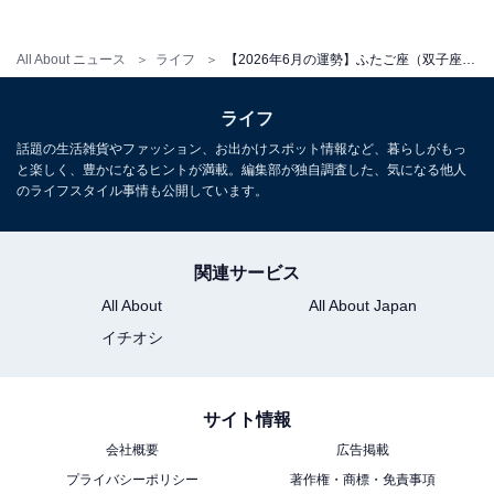
All About ニュース
ライフ
【2026年6月の運勢】ふたご座（双子座）の全体運、社交運、恋愛運【章月綾乃の12星座占い】
ライフ
話題の生活雑貨やファッション、お出かけスポット情報など、暮らしがもっ
と楽しく、豊かになるヒントが満載。編集部が独自調査した、気になる他人
のライフスタイル事情も公開しています。
関連サービス
All About
All About Japan
イチオシ
サイト情報
会社概要
広告掲載
プライバシーポリシー
著作権・商標・免責事項