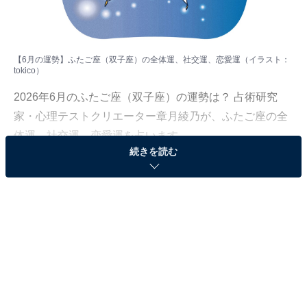
【6月の運勢】ふたご座（双子座）の全体運、社交運、恋愛運（イラスト：
tokico
）
2026年6月のふたご座（双子座）の運勢は？ 占術研究
家・心理テストクリエーター章月綾乃が、ふたご座の全
体運、社交運、恋愛運を占います。
続きを読む
＞【2026年6月の運勢】他の星座の運勢が気になる人は
こちら
ふたご座（5月21日～6月21日生まれ）
活気、勢いは十分！