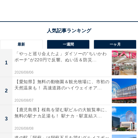
ないみたい。言葉で説明しようとするのをやめると、流
れが変わるはず。弱々ムードも、出会いを呼びそう。
ラッキーポイント……レモンイエロー、ボーダー、
最新
一週間
一ヶ月
梅干し、サンダル
「やっと巡り会えたよ」ダイソーの“ちいかわ
ポーチ”が220円で反響。ぬい活＆防災...
1
2026/08/06
【愛知県】無料の動物園＆観光牧場に、市初の
天然温泉も！ 高速道路のハイウェイオア...
2
2026/08/07
【鹿児島県】桜島を望む駅ビルの大観覧車に、
無料の駅ナカ足湯も！ 駅ナカ・駅直結ス...
3
2026/08/08
道の駅「阿蘇」は阿蘇五岳を望むグルメスポッ