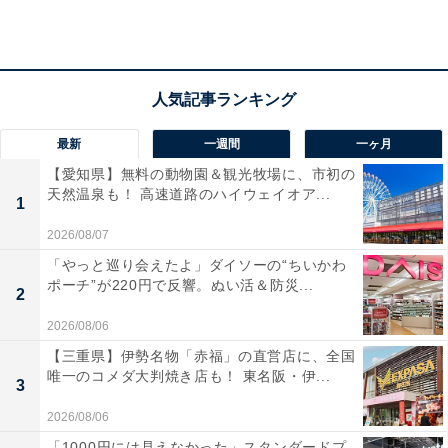
るなど、思いを行動に移してみて。距離が近いからこ
そ、深く響くはず。出会いは、気楽な集まりの場に。
ラッキーポイント……ミルク色、オールインワン、
最新
一週間
一ヶ月
大きめのバッグ、ファミレス
【愛知県】無料の動物園＆観光牧場に、市初の
天然温泉も！ 高速道路のハイウェイオア...
1
2026/08/07
「やっと巡り会えたよ」ダイソーの“ちいかわ
ポーチ”が220円で反響。ぬい活＆防災...
2
2026/08/06
【三重県】伊勢名物「赤福」の直営店に、全国
唯一のコメダ大判焼き店も！ 東名阪・伊...
3
2026/08/06
「1000円には見えなかった」スタンダードプ