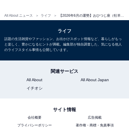
All About ニュース
ライフ
【2026年6月の運勢】おひつじ座（牡羊座）の全体運、社交運、恋愛運【章月綾乃の12星座占い】
ライフ
話題の生活雑貨やファッション、お出かけスポット情報など、暮らしがもっ
と楽しく、豊かになるヒントが満載。編集部が独自調査した、気になる他人
のライフスタイル事情も公開しています。
関連サービス
All About
All About Japan
イチオシ
サイト情報
会社概要
広告掲載
プライバシーポリシー
著作権・商標・免責事項