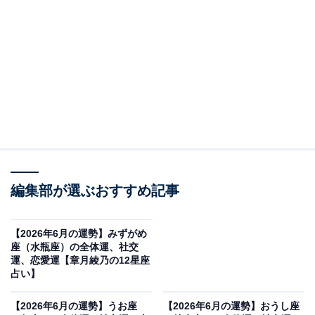
快適さを求めていく
・全体運
暮らしに意識が向かう1ヶ月です。毎日の習慣や家事、
ルーティーンワークをちゃんとしたいという気持ちが高
まるでしょう。本格的な夏に向けて、生活を整えていき
ましょう。梅雨やゲリラ雷雨対策でレイングッズを用意
したり、清涼感のある衣類やインテリアに切り替えたり
編集部が選ぶおすすめ記事
すると、どんどん楽しくなっていくはず。爽やかさ、心
地よさを選択の基準にしていきましょう。仕事は、基礎
【2026年6月の運勢】みずがめ
力アップタイムへ。基本をおさらいする、資料を揃え
座（水瓶座）の全体運、社交
る、チーム全体の実力を底上げするなど、メンテナンス
運、恋愛運【章月綾乃の12星座
占い】
に力を入れていくべきタイミングです。なにしろ、7月
からは大幸運期へシフトしていきます。のびのびと活躍
【2026年6月の運勢】うお座
【2026年6月の運勢】おうし座
するために、今できることは、今のうちに片づけておい