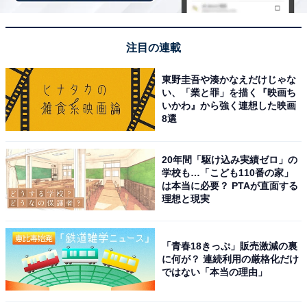
【6月の運勢】うお座（魚座）
注目の連載
東野圭吾や湊かなえだけじゃな
い、「業と罪」を描く『映画ち
いかわ』から強く連想した映画
8選
20年間「駆け込み実績ゼロ」の
学校も…「こども110番の家」
は本当に必要？ PTAが直面する
理想と現実
「青春18きっぷ」販売激減の裏
に何が？ 連続利用の厳格化だけ
占い師＆イラストレータープロフィール
ではない「本当の理由」