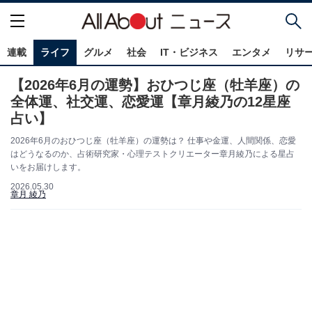
連載
ライフ
グルメ
社会
IT・ビジネス
エンタメ
リサ
【2026年6月の運勢】おひつじ座（牡羊座）の
全体運、社交運、恋愛運【章月綾乃の12星座
占い】
2026年6月のおひつじ座（牡羊座）の運勢は？ 仕事や金運、人間関係、恋愛
はどうなるのか、占術研究家・心理テストクリエーター章月綾乃による星占
いをお届けします。
2026.05.30
章月 綾乃