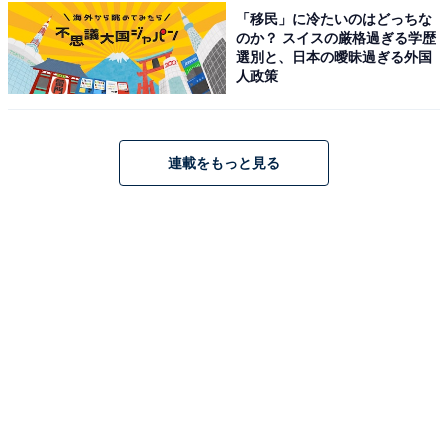
「移民」に冷たいのはどっちな
占い師：
章月 綾乃
のか？ スイスの厳格過ぎる学歴
占い、心理テストの執筆、監修。雑誌、Web、広告
選別と、日本の曖昧過ぎる外国
人政策
タイアップ記事などを多数手がけています。
イラストレーター：
tokico
連載をもっと見る
タウン情報誌の営業、住宅情報誌の編集を経てフリ
ーのイラストレーターに。媒体制作の経験を生かし
て、「わかりやすく、ゆる可愛く」をモットーに媒
体のコンテンツ理解を促進するようなイラストを制
作しています。雑誌やWeb、結婚式やSNSの似顔絵
など幅広い分野で活動中。
こちらもおすすめ
【2026年6月の運勢】「おひつじ座～うお座」
章月綾乃の12星座占い