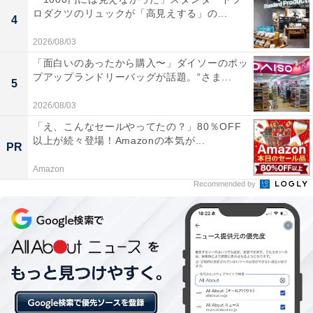
ロダクツのリュックが「高見えする」の...
4
2026/08/03
「面白いのあったから購入〜」ダイソーのポッ
プアップランドリーバッグが話題。“さま...
他の星座の運勢も見る
5
2026/08/03
【6月の運勢】おひつじ座（牡羊座）※今見ている記事
「え、こんなセールやってたの？」80％OFF
【6月の運勢】おうし座（牡牛座）
以上が続々登場！Amazonの本気が...
PR
【6月の運勢】ふたご座（双子座）
Amazon
【6月の運勢】かに座（蟹座）
Recommended by
【6月の運勢】しし座（獅子座）
【6月の運勢】おとめ座（乙女座）
【6月の運勢】てんびん座（天秤座）
【6月の運勢】さそり座（蠍座）
【6月の運勢】いて座（射手座）
【6月の運勢】やぎ座（山羊座）
【6月の運勢】みずがめ座（水瓶座）