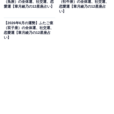
（魚座）の全体運、社交運、恋
（牡牛座）の全体運、社交運、
愛運【章月綾乃の12星座占い】
恋愛運【章月綾乃の12星座占
て。
い】
・社交運
【2026年6月の運勢】ふたご座
（双子座）の全体運、社交運、
距離を上手に測っていきましょう。心情的には、「力に
恋愛運【章月綾乃の12星座占
なりたい」「助けてあげたい」になりやすいのですが、
い】
踏み込み過ぎるのは悪手かも？ 運命共同体のようにこの
先も二人三脚で進んでいくことを求められてしまいま
す。その密度と湿度、ずっと続くと重荷になります。親
切、思いやり、優しさは大事なあなたの資産。持続可能
なスタイルで、人と向き合っていきましょう。オフは、
家族を優先して。久しぶりの帰省、親孝行も喜ばれそ
う。
・恋愛運
恋は、パートナーとの関係をよりよいものに変えていき
ましょう。まず、あなたから気を利かせる、サポートす