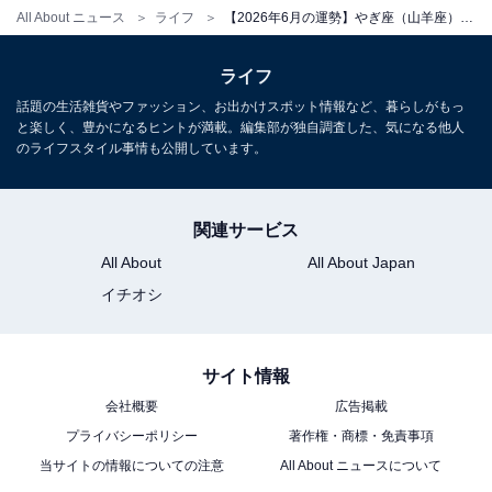
All About ニュース
ライフ
【2026年6月の運勢】やぎ座（山羊座）の全体運、社交運、恋愛運【章月綾乃の12星座占い】
ライフ
話題の生活雑貨やファッション、お出かけスポット情報など、暮らしがもっ
と楽しく、豊かになるヒントが満載。編集部が独自調査した、気になる他人
のライフスタイル事情も公開しています。
関連サービス
All About
All About Japan
イチオシ
サイト情報
会社概要
広告掲載
プライバシーポリシー
著作権・商標・免責事項
当サイトの情報についての注意
All About ニュースについて