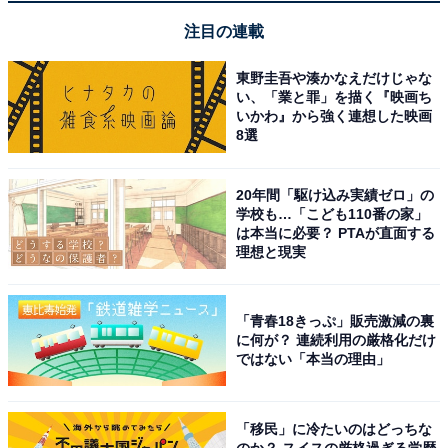
【6月の運勢】うお座（魚座）
注目の連載
東野圭吾や湊かなえだけじゃな
い、「業と罪」を描く『映画ち
いかわ』から強く連想した映画
8選
20年間「駆け込み実績ゼロ」の
学校も…「こども110番の家」
は本当に必要？ PTAが直面する
理想と現実
「青春18きっぷ」販売激減の裏
に何が？ 連続利用の厳格化だけ
ではない「本当の理由」
占い師＆イラストレータープロフィール
「移民」に冷たいのはどっちな
のか？ スイスの厳格過ぎる学歴