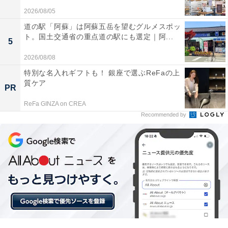
2026/08/05
道の駅「阿蘇」は阿蘇五岳を望むグルメスポッ
ト。国土交通省の重点道の駅にも選定｜阿...
5
他の星座の運勢も見る
2026/08/08
特別な名入れギフトも！ 銀座で選ぶReFaの上
質ケア
【6月の運勢】おひつじ座（牡羊座）
PR
【6月の運勢】おうし座（牡牛座）
ReFa GINZA on CREA
【6月の運勢】ふたご座（双子座）
Recommended by
【6月の運勢】かに座（蟹座）
【6月の運勢】しし座（獅子座）
【6月の運勢】おとめ座（乙女座）
【6月の運勢】てんびん座（天秤座）
【6月の運勢】さそり座（蠍座）
【6月の運勢】いて座（射手座）
【6月の運勢】やぎ座（山羊座）※今見ている記事
【6月の運勢】みずがめ座（水瓶座）