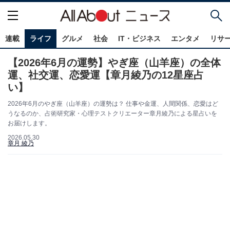
連載
ライフ
グルメ
社会
IT・ビジネス
エンタメ
リサ
【2026年6月の運勢】やぎ座（山羊座）の全体
運、社交運、恋愛運【章月綾乃の12星座占
い】
2026年6月のやぎ座（山羊座）の運勢は？ 仕事や金運、人間関係、恋愛はど
うなるのか、占術研究家・心理テストクリエーター章月綾乃による星占いを
お届けします。
2026.05.30
章月 綾乃