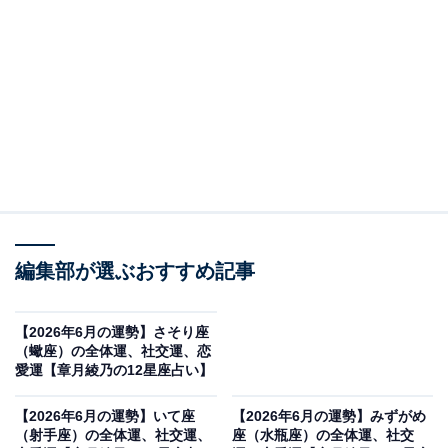
人に光を当てて
・全体運
人気運、説得力が高まって、大きな運気のうねりを感じ
るでしょう。何かが始まるような、嬉しい予感もするの
では？ あなたを慕って、様々な人が集まってくるし、思
いがけない依頼もありそうです。来る者拒まず、モノは
試しでやっていきましょう。幸運の流れを生かすには、
編集部が選ぶおすすめ記事
自分を主役にしないことが大事。人と人をつないでい
く、一緒にいる人を立てていくなど、プロフェッショナ
【2026年6月の運勢】さそり座
ルな役割に徹して。その方が、力を存分に生かせるし、
（蠍座）の全体運、社交運、恋
よりよいご縁を結んでいけるはず。もし、人前に立つこ
愛運【章月綾乃の12星座占い】
とがあるなら、感謝を強く伝えていきましょう。「みな
【2026年6月の運勢】いて座
【2026年6月の運勢】みずがめ
さまのおかげ」「みんなと一緒に」というニュアンスが
（射手座）の全体運、社交運、
座（水瓶座）の全体運、社交
未来への種蒔きになるはず。運を育てたい1ヶ月です。