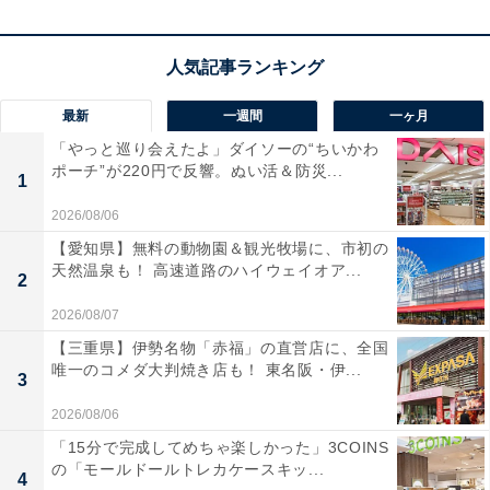
いくといいみたい。ドラマチックな登場を計算してみ
て。
最新
一週間
一ヶ月
ラッキーポイント……フォレストグリーン、ミニバ
「やっと巡り会えたよ」ダイソーの“ちいかわ
ポーチ”が220円で反響。ぬい活＆防災...
ッグ、メレンゲのお菓子、ミュージアムショップ
1
2026/08/06
【愛知県】無料の動物園＆観光牧場に、市初の
天然温泉も！ 高速道路のハイウェイオア...
2
2026/08/07
【三重県】伊勢名物「赤福」の直営店に、全国
唯一のコメダ大判焼き店も！ 東名阪・伊...
3
2026/08/06
「15分で完成してめちゃ楽しかった」3COINS
の「モールドールトレカケースキッ...
4