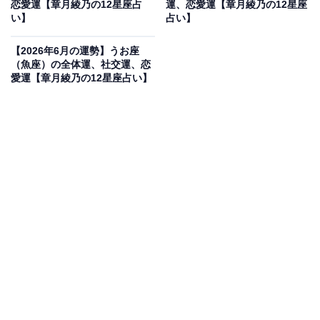
恋愛運【章月綾乃の12星座占
運、恋愛運【章月綾乃の12星座
い】
占い】
・社交運
【2026年6月の運勢】うお座
出し惜しみをしないことが成功のカギに。喉から手が出
（魚座）の全体運、社交運、恋
愛運【章月綾乃の12星座占い】
るほど、やってみたいことでも、あなたよりも向いてい
る人を知っているなら、正直に伝えてつないでいきまし
ょう。「本当はやりたいけれど、彼の方が適任だと思
う」的な一言は伝えてOK！ それでも、あなたにと話が
まとまる、枠が増える、よりよいチャンスが舞い込むな
ど、プラスに働いていくはず。オフは、アートワークに
触れましょう。アイデアを昇華するヒントもつかめそ
う。
・恋愛運
恋は、ポイントを押さえて。やることが多く、好きな人
と過ごす時間が後回しになることも。たまにしか会えな
い、話せないことを逆手に取って、インパクトを狙って