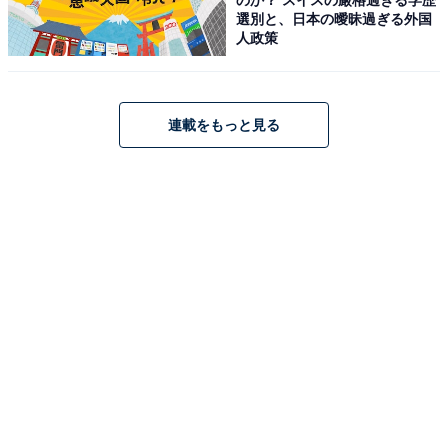
選別と、日本の曖昧過ぎる外国
占い師：
章月 綾乃
人政策
占い、心理テストの執筆、監修。雑誌、Web、広告
タイアップ記事などを多数手がけています。
連載をもっと見る
イラストレーター：
tokico
タウン情報誌の営業、住宅情報誌の編集を経てフリ
ーのイラストレーターに。媒体制作の経験を生かし
て、「わかりやすく、ゆる可愛く」をモットーに媒
体のコンテンツ理解を促進するようなイラストを制
作しています。雑誌やWeb、結婚式やSNSの似顔絵
など幅広い分野で活動中。
こちらもおすすめ
【2026年6月の運勢】「おひつじ座～うお座」
章月綾乃の12星座占い