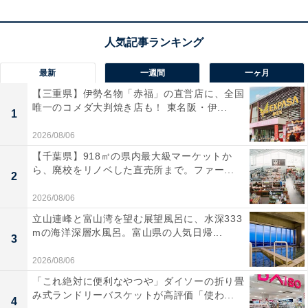
それぞれ好きなことをしている……、そんな構図がいい
感じ。新しい出会いは、友達がキューピットに。
最新
一週間
一ヶ月
ラッキーポイント……カーキ、アシメントリー、前
【三重県】伊勢名物「赤福」の直営店に、全国
唯一のコメダ大判焼き店も！ 東名阪・伊...
売りチケット、ペアシート
1
2026/08/06
【千葉県】918㎡の県内最大級マーケットか
ら、廃校をリノベした直売所まで。ファー...
2
2026/08/06
立山連峰と富山湾を望む展望風呂に、水深333
mの海洋深層水風呂。富山県の人気日帰...
3
2026/08/06
「これ絶対に便利なやつや」ダイソーの折り畳
み式ランドリーバスケットが高評価「使わ...
4