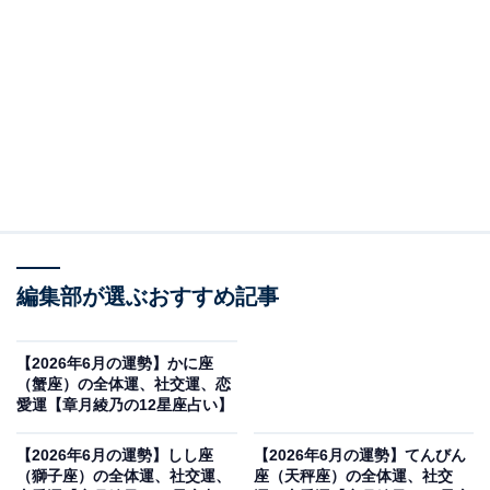
自分を知る1ヶ月
・全体運
やりたいことはいっぱいあるのに、やれることが限られ
ているようです。このため、あちこちで壁にぶつかるで
しょう。予算や時間、人材や体力、気持ちだけでは突き
進めない現実を知ることに。でも、ないならないなり
に、なんとかしてみたい気持ちが沸き上がるはず。一日
編集部が選ぶおすすめ記事
で終わらないなら、数日に分けてみる、定時に収まらな
いなら、残業をする、早出をするなど、創意工夫のアイ
【2026年6月の運勢】かに座
デアが湧いてきそう。大事なのは、「何をしたいか」と
（蟹座）の全体運、社交運、恋
いう目標設定だけ。休み休み、騙しだましでも、諦めず
愛運【章月綾乃の12星座占い】
に続けていくうちに、活路が開けるでしょう。「ダメ」
【2026年6月の運勢】しし座
【2026年6月の運勢】てんびん
「無理」で終わらせずに、「何が足らないのか」「どう
（獅子座）の全体運、社交運、
座（天秤座）の全体運、社交
すればいいのか」を追い求めて。気長に粘り強くいきま