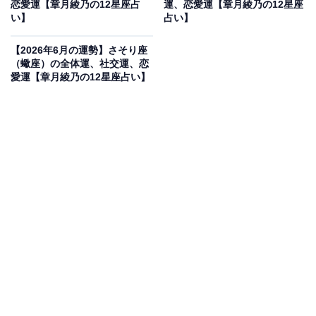
恋愛運【章月綾乃の12星座占
運、恋愛運【章月綾乃の12星座
い】
占い】
しょう。
【2026年6月の運勢】さそり座
・社交運
（蠍座）の全体運、社交運、恋
愛運【章月綾乃の12星座占い】
人から多くを学べる1ヶ月です。似たようなミッション
を与えられているのに、ラクラクこなす人がいるなら
ば、羨み、妬むよりも、素直に教えを求めるのがよい気
がしませんか？ 「どうやっているの？」「どうすればい
い？」と。自分を変えたい、進化、成長したいという気
持ちが、人を巻き込み、動かすはず。生来の人のよさ
で、無理も引き受けやすいおとめ座さんですが、断る選
択もぜひ！ 流れが変わります。感動は、映画に待ちそ
う。
・恋愛運
恋は、つかず離れず。ほどよい距離を取っていくと、お
互いに自由にやれるでしょう。同じ場所にいるけれど、