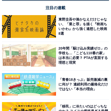
【6月の運勢】うお座（魚座）
注目の連載
東野圭吾や湊かなえだけじゃな
い、「業と罪」を描く『映画ち
いかわ』から強く連想した映画
8選
20年間「駆け込み実績ゼロ」の
学校も…「こども110番の家」
は本当に必要？ PTAが直面する
理想と現実
「青春18きっぷ」販売激減の裏
に何が？ 連続利用の厳格化だけ
ではない「本当の理由」
占い師＆イラストレータープロフィール
「移民」に冷たいのはどっちな
のか？ スイスの厳格過ぎる学歴