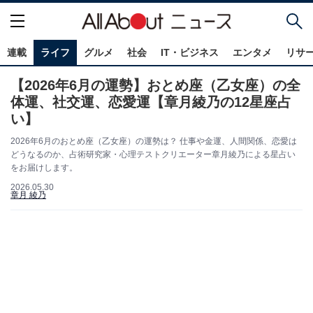
連載
ライフ
グルメ
社会
IT・ビジネス
エンタメ
リサ
【2026年6月の運勢】おとめ座（乙女座）の全
体運、社交運、恋愛運【章月綾乃の12星座占
い】
2026年6月のおとめ座（乙女座）の運勢は？ 仕事や金運、人間関係、恋愛は
どうなるのか、占術研究家・心理テストクリエーター章月綾乃による星占い
をお届けします。
2026.05.30
章月 綾乃