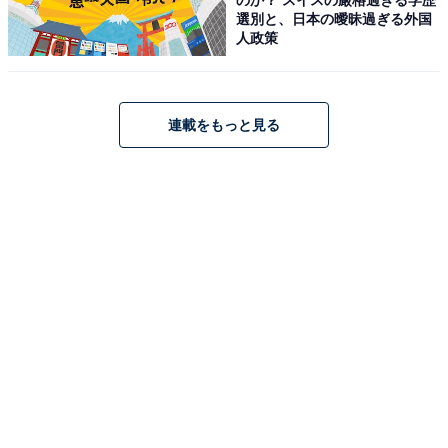
選別と、日本の曖昧過ぎる外国
占い師：
章月 綾乃
人政策
占い、心理テストの執筆、監修。雑誌、Web、広告
タイアップ記事などを多数手がけています。
連載をもっと見る
イラストレーター：
tokico
タウン情報誌の営業、住宅情報誌の編集を経てフリ
ーのイラストレーターに。媒体制作の経験を生かし
て、「わかりやすく、ゆる可愛く」をモットーに媒
体のコンテンツ理解を促進するようなイラストを制
作しています。雑誌やWeb、結婚式やSNSの似顔絵
など幅広い分野で活動中。
こちらもおすすめ
【2026年6月の運勢】「おひつじ座～うお座」
章月綾乃の12星座占い