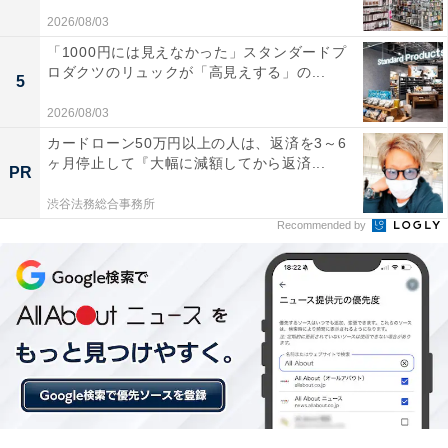
2026/08/03
「1000円には見えなかった」スタンダードプ
ロダクツのリュックが「高見えする」の...
5
他の星座の運勢も見る
2026/08/03
カードローン50万円以上の人は、返済を3～6
ヶ月停止して『大幅に減額してから返済...
【6月の運勢】おひつじ座（牡羊座）
PR
【6月の運勢】おうし座（牡牛座）
渋谷法務総合事務所
【6月の運勢】ふたご座（双子座）
Recommended by
【6月の運勢】かに座（蟹座）
【6月の運勢】しし座（獅子座）
【6月の運勢】おとめ座（乙女座）※今見ている記事
【6月の運勢】てんびん座（天秤座）
【6月の運勢】さそり座（蠍座）
【6月の運勢】いて座（射手座）
【6月の運勢】やぎ座（山羊座）
【6月の運勢】みずがめ座（水瓶座）