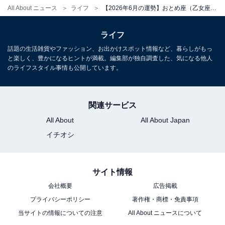
All About ニュース
ライフ
【2026年6月の運勢】おとめ座（乙女座）の全体運、社交運、恋愛運【章月綾乃の12星座占い】
ライフ
話題の生活雑貨やファッション、お出かけスポット情報など、暮らしがもっ
と楽しく、豊かになるヒントが満載。編集部が独自調査した、気になる他人
のライフスタイル事情も公開しています。
関連サービス
All About
All About Japan
イチオシ
サイト情報
会社概要
広告掲載
プライバシーポリシー
著作権・商標・免責事項
当サイトの情報についての注意
All About ニュースについて