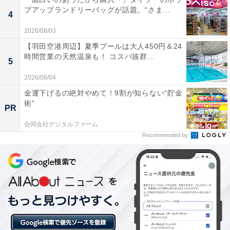
プアップランドリーバッグが話題。“さま...
4
2026/08/03
【羽田空港周辺】夏季プールは大人450円＆24
時間営業の天然温泉も！ コスパ抜群...
5
他の星座の運勢も見る
2026/08/04
金運下げるの絶対やめて！9割が知らない“貯金
【6月の運勢】おひつじ座（牡羊座）
術”
PR
【6月の運勢】おうし座（牡牛座）
合同会社デジタルファーム
【6月の運勢】ふたご座（双子座）
Recommended by
【6月の運勢】かに座（蟹座）
【6月の運勢】しし座（獅子座）
【6月の運勢】おとめ座（乙女座）
【6月の運勢】てんびん座（天秤座）※今見ている記事
【6月の運勢】さそり座（蠍座）
【6月の運勢】いて座（射手座）
【6月の運勢】やぎ座（山羊座）