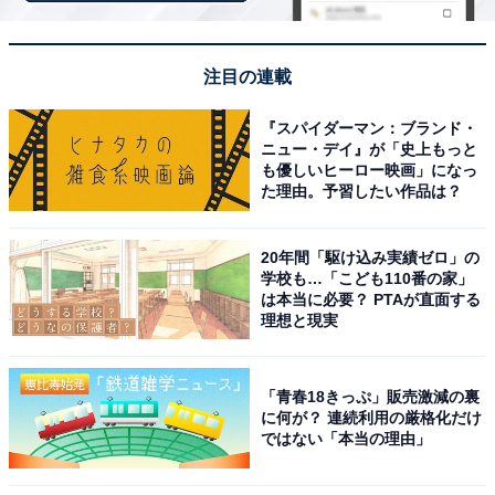
【6月の運勢】みずがめ座（水瓶座）
【6月の運勢】うお座（魚座）
注目の連載
『スパイダーマン：ブランド・
ニュー・デイ』が「史上もっと
も優しいヒーロー映画」になっ
た理由。予習したい作品は？
20年間「駆け込み実績ゼロ」の
学校も…「こども110番の家」
は本当に必要？ PTAが直面する
理想と現実
「青春18きっぷ」販売激減の裏
に何が？ 連続利用の厳格化だけ
ではない「本当の理由」
占い師＆イラストレータープロフィール