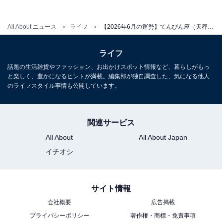
【2026年6月の運勢】「おひつじ座～うお座」
章月綾乃の12星座占い
All About ニュース
ライフ
【2026年6月の運勢】てんびん座（天秤座）の全体運、社交運、恋愛運【章月綾乃の12星座占い】
ライフ
話題の生活雑貨やファッション、お出かけスポット情報など、暮らしがもっ
と楽しく、豊かになるヒントが満載。編集部が独自調査した、気になる他人
のライフスタイル事情も公開しています。
関連サービス
All About
All About Japan
イチオシ
サイト情報
会社概要
広告掲載
プライバシーポリシー
著作権・商標・免責事項