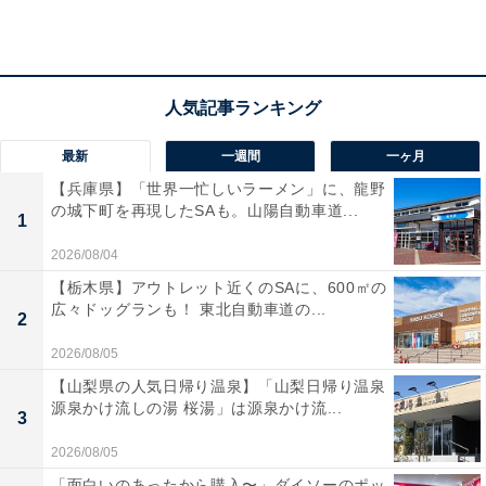
に決着をつけるにも、よいタイミング。気になる異性
は、誘う口実を練るのが成功の秘訣。協力者も現れそ
う。
最新
一週間
一ヶ月
ラッキーポイント……ブラック、サマージャケッ
【兵庫県】「世界一忙しいラーメン」に、龍野
ト、ネックレス、和食
の城下町を再現したSAも。山陽自動車道...
1
2026/08/04
【栃木県】アウトレット近くのSAに、600㎡の
広々ドッグランも！ 東北自動車道の...
2
2026/08/05
【山梨県の人気日帰り温泉】「山梨日帰り温泉
源泉かけ流しの湯 桜湯」は源泉かけ流...
3
2026/08/05
「面白いのあったから購入〜」ダイソーのポッ