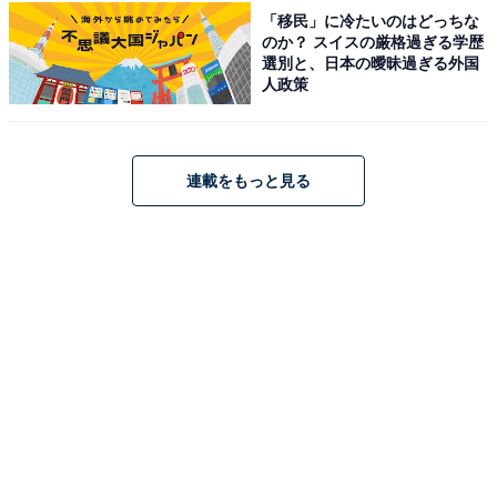
「移民」に冷たいのはどっちな
のか？ スイスの厳格過ぎる学歴
占い師：
章月 綾乃
選別と、日本の曖昧過ぎる外国
人政策
占い、心理テストの執筆、監修。雑誌、Web、広告
タイアップ記事などを多数手がけています。
連載をもっと見る
イラストレーター：
tokico
タウン情報誌の営業、住宅情報誌の編集を経てフリ
ーのイラストレーターに。媒体制作の経験を生かし
て、「わかりやすく、ゆる可愛く」をモットーに媒
体のコンテンツ理解を促進するようなイラストを制
作しています。雑誌やWeb、結婚式やSNSの似顔絵
など幅広い分野で活動中。
こちらもおすすめ