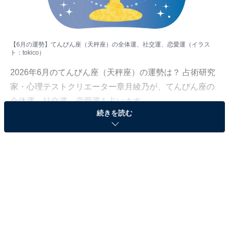
【6月の運勢】てんびん座（天秤座）の全体運、社交運、恋愛運（イラス
ト：
tokico
）
2026年6月のてんびん座（天秤座）の運勢は？ 占術研究
家・心理テストクリエーター章月綾乃が、てんびん座の
全体運、社交運、恋愛運を占います。
続きを読む
＞【2026年6月の運勢】他の星座の運勢が気になる人は
こちら
てんびん座（9月23日～10月23日生まれ）
再定義がテーマ