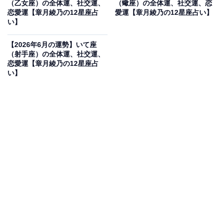
（乙女座）の全体運、社交運、
（蠍座）の全体運、社交運、恋
恋愛運【章月綾乃の12星座占
愛運【章月綾乃の12星座占い】
う。
い】
・社交運
【2026年6月の運勢】いて座
（射手座）の全体運、社交運、
あなたが変われば、人も変わっていきます。つきあいが
恋愛運【章月綾乃の12星座占
悪い、やっと会えても反応が鈍い人たちからは距離を置
い】
きましょう。ハッキリ縁を切るのではなく、フェードア
ウトがいい感じ。その分、ソロ時間を充実させるので
す。気になる映画やイベントを見に行く、勉強を始め
る、旅をするなど、お一人様ライフを満喫してみて。不
思議なことに新しいご縁が動き出すはず。環境をガラッ
と変えてみるのもいい考え。人生の立て直しを始めまし
ょう。
・恋愛運
恋よりも結婚が動く6月です。思いがけなく縁談が降っ
てきたり、年齢差のある恋が始まったりしそう。長い春