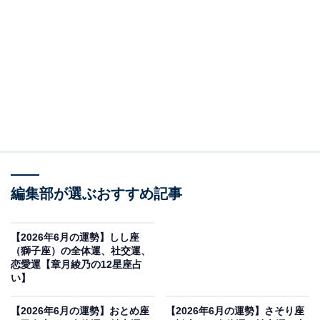
何者になりたい？
・全体運
人生の迷子になりそう。このままでいいのか、自分は何
をするべきなのか、よくわからなくなってくるでしょ
う。それは、あなたの心がブレているせいではなく、可
能性をキャッチしているせいです。感度は上々、ただ、
世界情勢や社会のムードに合わせて、下方修正がかかっ
編集部が選ぶおすすめ記事
ているだけ。出来るだけ、スマートに苦労なく人生を渡
っていきたいと思うから、不安が増えるのです。この時
【2026年6月の運勢】しし座
代、いろいろ大変なのは仕方ないとある種の覚悟をして
（獅子座）の全体運、社交運、
みましょう。それだけで、「その気になれば、なんとか
恋愛運【章月綾乃の12星座占
い】
なるか」と心の収まり場所が見つかるはず。責任がイヤ
で出世から逃げたり、正社員への誘いを断ったりするの
【2026年6月の運勢】おとめ座
【2026年6月の運勢】さそり座
はもったいない。モノは試しで、何事もやってみましょ