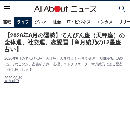
連載
ライフ
グルメ
社会
IT・ビジネス
エンタメ
リサ
【2026年6月の運勢】てんびん座（天秤座）の
全体運、社交運、恋愛運【章月綾乃の12星座
占い】
2026年6月のてんびん座（天秤座）の運勢は？ 仕事や金運、人間関係、恋愛
はどうなるのか、占術研究家・心理テストクリエーター章月綾乃による星占
いをお届けします。
2026.05.30
章月 綾乃