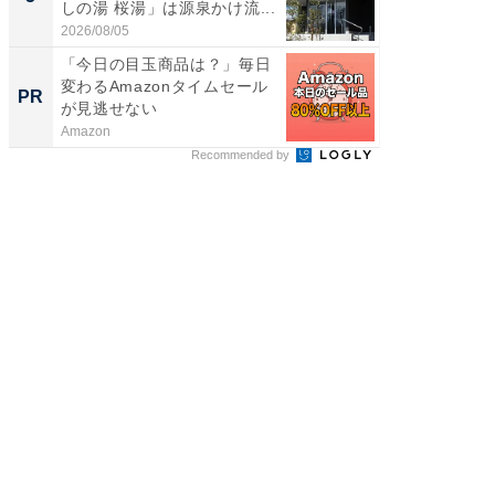
しの湯 桜湯」は源泉かけ流...
は和の
が...
2026/08/05
2026/08/0
「今日の目玉商品は？」毎日
全国の
変わるAmazonタイムセール
付きの
PR
PR
が見逃せない
Amazon
COCO VIL
Recommended by