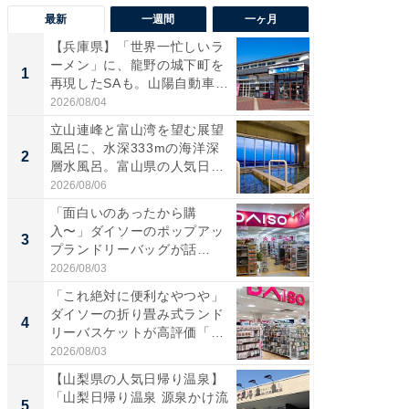
最新
一週間
一ヶ月
【兵庫県】「世界一忙しいラ
【兵庫
ーメン」に、龍野の城下町を
ーメン
1
1
再現したSAも。山陽自動車
再現した
道...
道...
2026/08/04
2026/08/0
立山連峰と富山湾を望む展望
【三重
風呂に、水深333mの海洋深
「鈴鹿天
2
2
層水風呂。富山県の人気日
は100
帰...
2026/08/06
2026/08/0
「面白いのあったから購
ステラ
入〜」ダイソーのポップアッ
詰め放題
3
3
プランドリーバッグが話
00円で「
題。“さま...
2026/08/03
2026/08/0
「これ絶対に便利なやつや」
「ミニオ
ダイソーの折り畳み式ランド
ッグ！ 
4
4
リーバスケットが高評価「使
ど、夏限
わ...
2026/08/03
2026/08/0
【山梨県の人気日帰り温泉】
【埼玉
「山梨日帰り温泉 源泉かけ流
「行田天
5
5