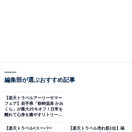
泉を掛け流しで堪能できる温泉宿
編集部が選ぶおすすめ記事
【楽天トラベルアーリーサマー
フェア】岩手県「祭畤温泉 かみ
くら」が最大25％オフ！日常を
離れて心身を癒やすリトリート
美肌と薬草の極楽湯 芦野温泉（画像出典：楽天トラベル）
の宿【5月28日】
「那須・板室・黒磯の100～51室のホテル・旅館」で1位
【楽天トラベル×スーパー
【楽天トラベル売れ筋1位】福