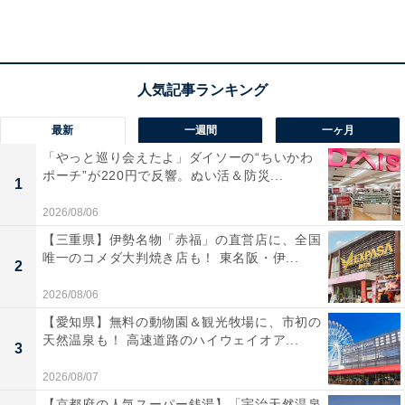
判です。自宅のように落ち着ける長期滞在向けの客室を
揃え、地元食材を活かした身体に優しい旬の料理も味わ
えます。
宿泊者からは「温泉の質は良く、静かに入浴されている
方が多いと思います」「食事は品数が多く、とても満足
最新
一週間
一ヶ月
できます」という声があがっています。効能豊かな温泉
「やっと巡り会えたよ」ダイソーの“ちいかわ
ポーチ”が220円で反響。ぬい活＆防災...
でじっくり身体を癒やしたい人や、静かな空間で心地よ
1
く滞在したい人におすすめの宿です。
2026/08/06
【三重県】伊勢名物「赤福」の直営店に、全国
あわせて読みたい
唯一のコメダ大判焼き店も！ 東名阪・伊...
2
【栃木県の人気ホテル】「新那須高原温泉 こ
ころのおやど 自在荘」は自然に囲まれた温泉
2026/08/06
と創作和会席料理を堪能できる宿
【愛知県】無料の動物園＆観光牧場に、市初の
天然温泉も！ 高速道路のハイウェイオア...
3
2026/08/07
【京都府の人気スーパー銭湯】「宇治天然温泉