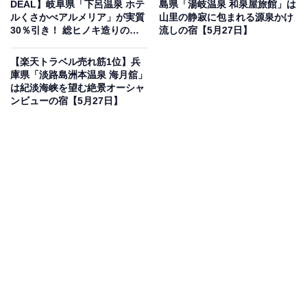
DEAL】岐阜県「下呂温泉 ホテ
島県「湯岐温泉 和泉屋旅館」は
を獲得しているのは、「美肌と薬草の極楽湯 芦野温泉」
ルくさかべアルメリア」が実質
山里の静寂に包まれる源泉かけ
です。
30％引き！ 総ヒノキ造りの大
流しの宿【5月27日】
展望露天風呂が自慢の宿【5月
27日】
【楽天トラベル売れ筋1位】兵
庫県「淡路島洲本温泉 海月舘」
は紀淡海峡を望む絶景オーシャ
ンビューの宿【5月27日】
楽天トラベルでホテルを見る
この宿泊施設のおすすめポイントは？
栃木県にある「芦野温泉」は、2つの自家源泉を掛け流
しで堪能できる温泉宿。独自配合の生薬を揉み出した薬
草の湯や、化粧水のようにツルツルとした美肌の湯が評