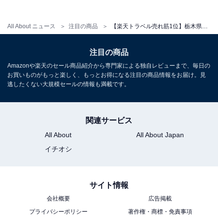
ーホテル平成」が特別価格で登場中
All About ニュース
注目の商品
【楽天トラベル売れ筋1位】栃木県「美肌と薬草の極楽湯 芦野温泉」は源泉かけ流しと那須の自然に癒される宿【5月28日】
注目の商品
Amazonや楽天のセール商品紹介から専門家による独自レビューまで、毎日の
お買いものがもっと楽しく、もっとお得になる注目の商品情報をお届け。見
逃したくない大規模セールの情報も満載です。
関連サービス
All About
All About Japan
イチオシ
サイト情報
会社概要
広告掲載
プライバシーポリシー
著作権・商標・免責事項