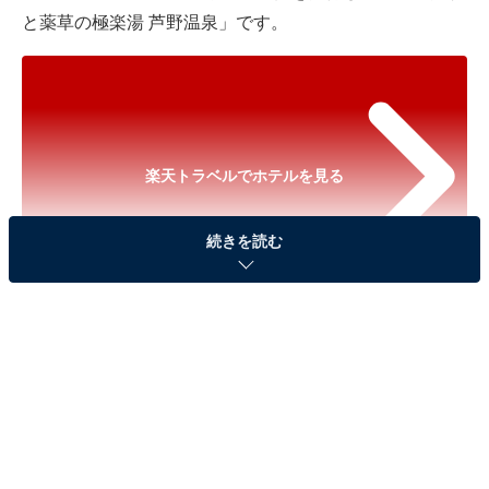
と薬草の極楽湯 芦野温泉」です。
楽天トラベルでホテルを見る
続きを読む
※以下のセール情報は2026年5月28日21時現在のもので
す。料金の変更、満室の場合もあります。
※本記事で紹介している商品の購入やサービスの利用により、売上の一部が
オールアバウトに還元されることがあります。
「美肌と薬草の極楽湯 芦野温泉」は2つの自家源