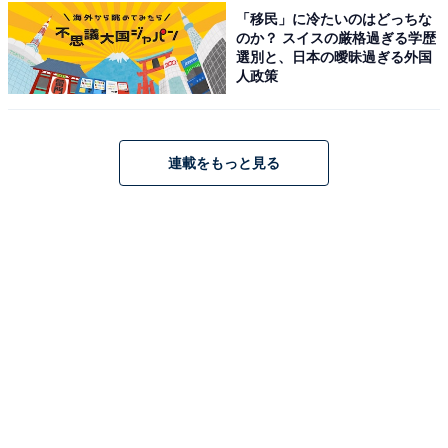
があります。
「移民」に冷たいのはどっちな
のか？ スイスの厳格過ぎる学歴
選別と、日本の曖昧過ぎる外国
人政策
この記事の執筆者：
All About ニュース お買
いもの部
Amazonのセール商品から売れ筋ランキングまで、毎日のお買いも
連載をもっと見る
のがもっと楽しく、もっとお得になる情報をお届け。編集部員によ
る独自レビューなど、ここでしか手に入らない情報も満載です。
...続きを読む
あわせて読みたい
【栃木県の人気ホテル】「新那須高原温泉 こ
ころのおやど 自在荘」は自然に囲まれた温泉
と創作和会席料理を堪能できる宿
こちらもおすすめ
【楽天トラベルセール】福岡県「原鶴温泉 ビュ