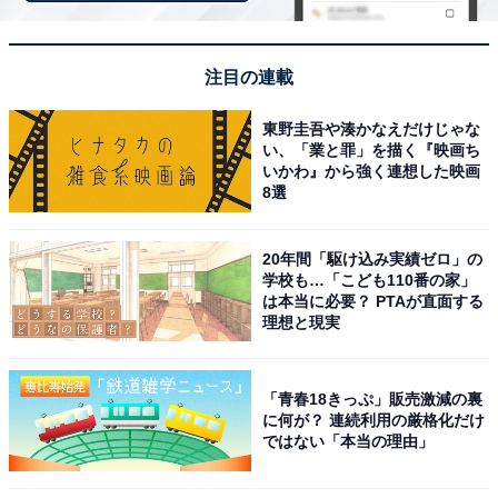
さらに、キャンペーン対象施設の中には、期間限定のス
注目の連載
ペシャルプランや豪華特典が付く場合もあります。旅行
をお得に楽しみたい方は、ぜひこの機会を活用しましょ
東野圭吾や湊かなえだけじゃな
う。
い、「業と罪」を描く『映画ち
いかわ』から強く連想した映画
8選
20年間「駆け込み実績ゼロ」の
学校も…「こども110番の家」
楽天トラベルでキャンペーンを見る
は本当に必要？ PTAが直面する
理想と現実
「青春18きっぷ」販売激減の裏
に何が？ 連続利用の厳格化だけ
※掲載されている情報は記事公開時のものです。あらか
ではない「本当の理由」
じめご了承ください。また、記事中の宿泊プランを予約
すると、売上の一部がオールアバウトに還元されること