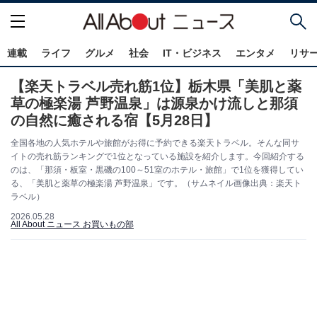
連載
ライフ
グルメ
社会
IT・ビジネス
エンタメ
リサ
【楽天トラベル売れ筋1位】栃木県「美肌と薬
草の極楽湯 芦野温泉」は源泉かけ流しと那須
の自然に癒される宿【5月28日】
全国各地の人気ホテルや旅館がお得に予約できる楽天トラベル。そんな同サ
イトの売れ筋ランキングで1位となっている施設を紹介します。今回紹介する
のは、「那須・板室・黒磯の100～51室のホテル・旅館」で1位を獲得してい
る、「美肌と薬草の極楽湯 芦野温泉」です。（サムネイル画像出典：楽天ト
ラベル）
2026.05.28
All About ニュース お買いもの部