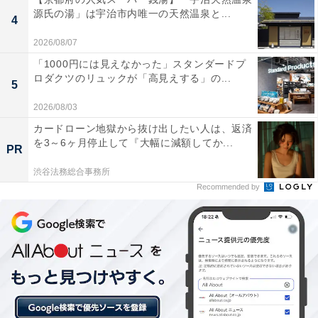
源氏の湯」は宇治市内唯一の天然温泉と...
4
2026/08/07
「1000円には見えなかった」スタンダードプ
ロダクツのリュックが「高見えする」の...
5
2026/08/03
カードローン地獄から抜け出したい人は、返済
を3～6ヶ月停止して『大幅に減額してか...
PR
渋谷法務総合事務所
Recommended by
楽天トラベルの「5と0のつく日」キャンペーンと
は？
楽天トラベル
では、毎月5日・10日・15日・20日・25
日・30日に特別キャンペーンを実施。対象日にエントリ
ー＆予約をすると、宿泊料金が特別価格になるほか、ポ
イント還元率もアップします。