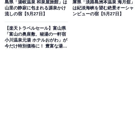
島県「湯岐温泉 和泉屋旅館」は
庫県「淡路島洲本温泉 海月舘」
山里の静寂に包まれる源泉かけ
は紀淡海峡を望む絶景オーシャ
流しの宿【5月27日】
ンビューの宿【5月27日】
【楽天トラベルセール】富山県
「富山の奥座敷、秘湯の一軒宿
小川温泉元湯 ホテルおがわ」が
この宿泊施設のおすすめポイントは？
今だけ特別価格に！ 豊富な湯量
を誇る秘湯の一軒宿【5月27
栗駒山麓の静かな自然に包まれた「祭畤温泉 かみくら」
日】
は、日常を離れて心身を癒やすリトリートの宿。美肌の
湯と称される温泉は新陳代謝を高め、肌の蘇生作用が期
待できます。四季をテーマに個性を持たせた全7室の客
室を備え、地域の素材を活かしたジャパニーズフレンチ
を味わえるのも魅力です。
宿泊者からは「御食事もフレンチでどれを頂いても美味
しかったです」「温泉も気持ちよかったし、従業員の
方々もとて丁寧に接客してくださってよかったです」と