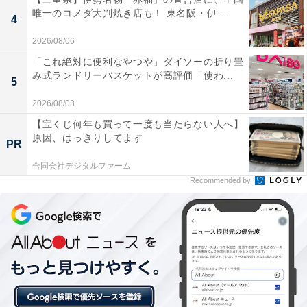
唯一のコメダ大判焼き店も！ 東名阪・伊...
4
楽天トラベルでは、6月1日9時59分まで「アーリーサマ
2026/08/06
ーフェア」を開催中。人気の宿やホテルを対象に、宿泊
「これ絶対に便利なやつや」ダイソーの折り畳
予約で使えるお得な割引クーポンを配布しています。
み式ランドリーバスケットが高評価「使わ...
5
クーポンは国内宿泊のほか、遊び・体験や楽パックな
2026/08/03
ど、さまざまな旅行商品で利用可能。エントリーをして
【宝くじ何年も買って一度も当たらない人へ】
原因、はっきりしてます
対象サービスを利用することで最大5000ポイントが当た
PR
るキャンペーンも開催しています。賢く旅の計画を立て
合同会社デジタルファーム
て、お得に旅行を楽しみましょう。
Recommended by
楽天トラベルでキャンペーンにエントリーする