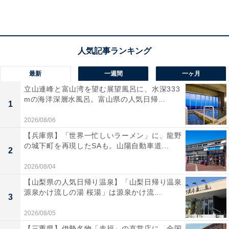
いう声があがっています。大自然の中でゆったりと心身
をリフレッシュしたい人や、こだわりの料理と温泉を堪
能したい人におすすめの宿です。
最新
一週間
一ヶ月
立山連峰と富山湾を望む展望風呂に、水深333
mの海洋深層水風呂。富山県の人気日帰...
1
2026/08/06
【兵庫県】「世界一忙しいラーメン」に、龍野
の城下町を再現したSAも。山陽自動車道...
2
2026/08/04
【山梨県の人気日帰り温泉】「山梨日帰り温泉
源泉かけ流しの湯 桜湯」は源泉かけ流...
3
2026/08/05
楽天トラベルの「アーリーサマーフェア」とは？
【三重県】伊勢名物「赤福」の直営店に、全国