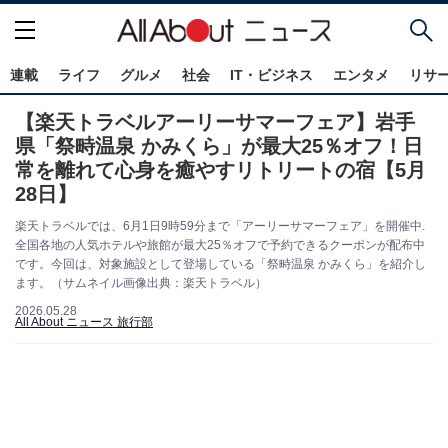
連載
ライフ
グルメ
社会
IT・ビジネス
エンタメ
リサ
【楽天トラベルアーリーサマーフェア】岩手
県「祭畤温泉 かみくら」が最大25％オフ！日
常を離れて心身を癒やすリトリートの宿【5月
28日】
楽天トラベルでは、6月1日9時59分まで「アーリーサマーフェア」を開催中.
全国各地の人気ホテルや旅館が最大25％オフで予約できるクーポンが配布中
です。今回は、対象施設として登場している「祭畤温泉 かみくら」を紹介し
ます。（サムネイル画像出典：楽天トラベル）
2026.05.28
All About ニュース 旅行部