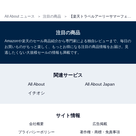
All About ニュース
注目の商品
【楽天トラベルアーリーサマーフェア】岩手県「祭畤温泉 かみくら」が最大25％オフ！日常を離れて心身を癒やすリトリートの宿【5月28日】
注目の商品
Amazonや楽天のセール商品紹介から専門家による独自レビューまで、毎日の
お買いものがもっと楽しく、もっとお得になる注目の商品情報をお届け。見
逃したくない大規模セールの情報も満載です。
関連サービス
All About
All About Japan
イチオシ
サイト情報
会社概要
広告掲載
プライバシーポリシー
著作権・商標・免責事項