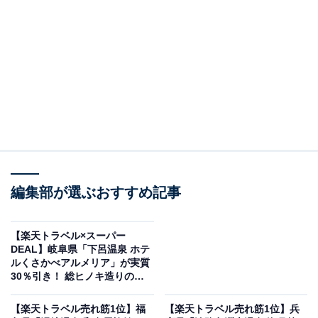
祭畤温泉 かみくら（画像出典：楽天トラベル）
編集部が選ぶおすすめ記事
「祭畤温泉 かみくら」は現在特別価格で予約可能です。
【楽天トラベル×スーパー
DEAL】岐阜県「下呂温泉 ホテ
ルくさかべアルメリア」が実質
30％引き！ 総ヒノキ造りの大
展望露天風呂が自慢の宿【5月
27日】
楽天トラベルでホテルを見る
【楽天トラベル売れ筋1位】福
【楽天トラベル売れ筋1位】兵