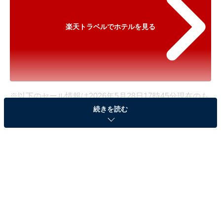
楽天トラベルでホテルを見る
※以下のセール情報は2026年5月28日17時45分現在のも
続きを読む
のです。料金の変更、満室の場合もあります。
※本記事で紹介している商品の購入やサービスの利用により、売上の一部が
オールアバウトに還元されることがあります。
「祭畤温泉 かみくら」が最大25％オフ！