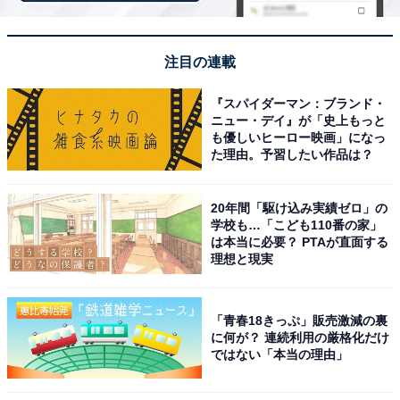
※掲載されている情報は記事公開時のものです。あらか
じめご了承ください。また、記事中の宿泊プランを予約
すると、売上の一部がオールアバウトに還元されること
注目の連載
があります。
『スパイダーマン：ブランド・
ニュー・デイ』が「史上もっと
この記事の執筆者：
All About ニュース 旅行
も優しいヒーロー映画」になっ
た理由。予習したい作品は？
部
全国の人気ホテルから今泊まりたい宿を厳選してご紹介。日々更新
20年間「駆け込み実績ゼロ」の
される売れ筋ランキングや、見逃せないセール・キャンペーン情報
学校も…「こども110番の家」
など、お得に旅を楽しむための秘けつが満載です。さらに、ここで
...続きを読む
は本当に必要？ PTAが直面する
しか読めない独自コンテンツも充実。編集部員による宿泊レビュー
理想と現実
では、公式Webサイトだけでは分からないリアルな様子を紹介しま
す。
こちらもおすすめ
「青春18きっぷ」販売激減の裏
【楽天トラベルセール】福岡県「原鶴温泉 ビュ
に何が？ 連続利用の厳格化だけ
ーホテル平成」が特別価格で登場中
ではない「本当の理由」