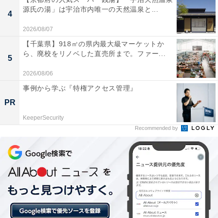
源氏の湯」は宇治市内唯一の天然温泉と...
4
2026/08/07
【千葉県】918㎡の県内最大級マーケットか
ら、廃校をリノベした直売所まで。ファー...
5
楽天トラベルのスーパーDEALとは？
2026/08/06
事例から学ぶ『特権アクセス管理』
楽天スーパーDEALは、全国各地人気ホテルや旅館を大
PR
幅ポイントバックで予約できるイベント。楽天IDを用い
KeeperSecurity
てスーパーDEAL対象のプランを予約し、実際に宿泊す
Recommended by
ると、もれなく宿泊料金の30～40％が楽天ポイントで還
元されます。お得に宿泊したい人は、日々更新されるお
すすめプランをお見逃しなく！
※プラン名称に【楽天スーパーDEAL】と記載があるプ
ランのみ、ポイント還元対象です