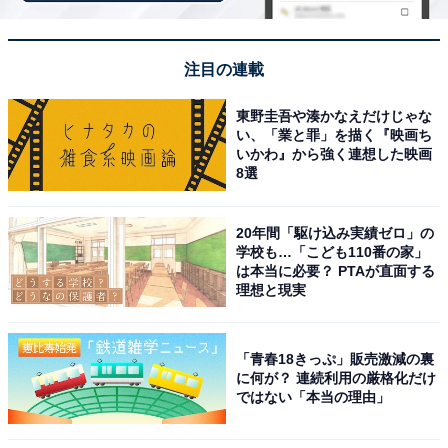
楽天スーパーDEAL対象のホテル・プランを見る
注目の連載
東野圭吾や湊かなえだけじゃな
い、「業と罪」を描く『映画ち
いかわ』から強く連想した映画
※掲載されている情報は記事公開時のものです。あらか
8選
じめご了承ください。 また、記事中の宿泊プランを予約
すると、売上の一部がオールアバウトに還元されること
20年間「駆け込み実績ゼロ」の
があります。
学校も…「こども110番の家」
は本当に必要？ PTAが直面する
理想と現実
この記事の執筆者：
All About ニュース 旅行
部
「青春18きっぷ」販売激減の裏
全国の人気ホテルから今泊まりたい宿を厳選してご紹介。日々更新
に何が？ 連続利用の厳格化だけ
される売れ筋ランキングや、見逃せないセール・キャンペーン情報
ではない「本当の理由」
など、お得に旅を楽しむための秘けつが満載です。さらに、ここで
...続きを読む
しか読めない独自コンテンツも充実。編集部員による宿泊レビュー