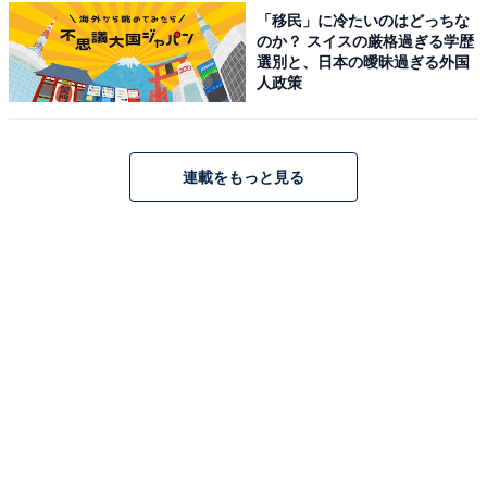
では、公式Webサイトだけでは分からないリアルな様子を紹介しま
「移民」に冷たいのはどっちな
す。
のか？ スイスの厳格過ぎる学歴
こちらもおすすめ
選別と、日本の曖昧過ぎる外国
人政策
【楽天トラベル売れ筋1位】福島県「湯岐温泉
和泉屋旅館」は山里の静寂に包まれる源泉かけ
流しの宿【5月27日】
連載をもっと見る