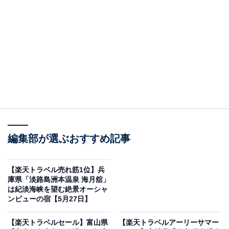
編集部が選ぶおすすめ記事
【楽天トラベル売れ筋1位】兵
庫県「淡路島洲本温泉 海月舘」
下呂温泉 ホテルくさかべアルメリア（画像出典：楽天トラベル）
は紀淡海峡を望む絶景オーシャ
ンビューの宿【5月27日】
「下呂温泉 ホテルくさかべアルメリア」の楽天スーパー
DEALプランを予約すると、実質30％オフで宿泊可能で
【楽天トラベルセール】富山県
【楽天トラベルアーリーサマー