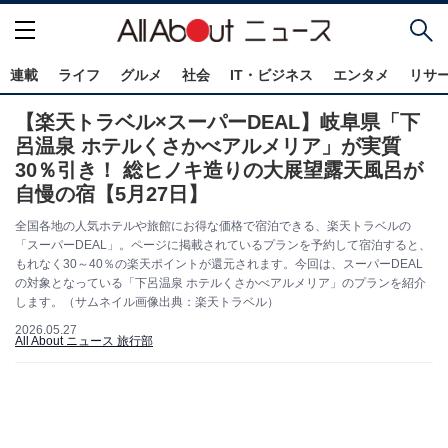
連載
ライフ
グルメ
社会
IT・ビジネス
エンタメ
リサ
【楽天トラベル×スーパーDEAL】岐阜県「下
呂温泉 ホテルくさかべアルメリア」が実質
30％引き！ 総ヒノキ造りの大展望露天風呂が
自慢の宿【5月27日】
全国各地の人気ホテルや旅館にお得な価格で宿泊できる、楽天トラベルの
「スーパーDEAL」。ページに掲載されているプランを予約して宿泊すると、
もれなく30～40％の楽天ポイントが還元されます。今回は、スーパーDEAL
の対象となっている「下呂温泉 ホテルくさかべアルメリア」のプランを紹介
します。（サムネイル画像出典：楽天トラベル）
2026.05.27
All About ニュース 旅行部