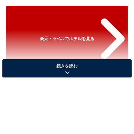
楽天トラベルでホテルを見る
続きを読む
※以下のセール情報は2026年5月27日21時現在のもので
す。料金の変更、満室の場合もあります。
※本記事で紹介している商品の購入やサービスの利用により、売上の一部が
オールアバウトに還元されることがあります。
「下呂温泉 ホテルくさかべアルメリア」が実質
30％引きに！