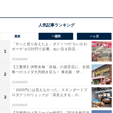
わえるのも魅力。アジアンリゾートなど客室タイプも多
彩です。
宿泊者からは「夕食と朝食のバイキングも、郷土料理を
はじめとして品数が多く、とても美味しかったです」
最新
一週間
一ヶ月
「温泉がトロトロツルツル 肌が喜びます」という声が
「やっと巡り会えたよ」ダイソーの“ちいかわ
あがっています。絶景の温泉やバイキングを満喫したい
ポーチ”が220円で反響。ぬい活＆防災...
1
人におすすめの宿です。
2026/08/06
【三重県】伊勢名物「赤福」の直営店に、全国
唯一のコメダ大判焼き店も！ 東名阪・伊...
2
2026/08/06
「1000円には見えなかった」スタンダードプ
ロダクツのリュックが「高見えする」の...
3
2026/08/03
【京都府の人気スーパー銭湯】「宇治天然温泉