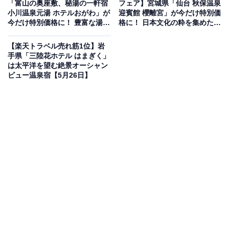
す。
「富山の奥座敷、秘湯の一軒宿
フェア】宮城県「仙台 秋保温泉
小川温泉元湯 ホテルおがわ」が
迎賓館 櫻離宮」が今だけ特別価
今だけ特別価格に！ 豊富な湯量
格に！ 日本文化の粋を集めた最
を誇る秘湯の一軒宿【5月27
高級数寄屋造りの離れ宿【5月
日】
27日】
【楽天トラベル売れ筋1位】岩
手県「三陸花ホテル はまぎく」
は太平洋を望む絶景オーシャン
楽天トラベルでホテルを見る
ビュー温泉宿【5月26日】
この宿泊施設のおすすめポイントは？
下呂温泉にある「下呂温泉 ホテルくさかべアルメリア」
は、温泉街の夜景や大自然を見渡す総ヒノキ造りの大展
望露天風呂が自慢の宿。化粧水のような肌触りの名湯を
堪能できます。夕食は寿司やシュラスコなど和洋中50種
以上が並ぶディナーバイキングで、飲み放題とともに味