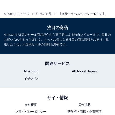
All About ニュース
注目の商品
【楽天トラベル×スーパーDEAL】岐阜県「下呂温泉 ホテルくさかべアルメリア」が実質30％引き！ 総ヒノキ造りの大展望露天風呂が自慢の宿【5月27日】
注目の商品
Amazonや楽天のセール商品紹介から専門家による独自レビューまで、毎日の
お買いものがもっと楽しく、もっとお得になる注目の商品情報をお届け。見
逃したくない大規模セールの情報も満載です。
関連サービス
All About
All About Japan
イチオシ
サイト情報
会社概要
広告掲載
プライバシーポリシー
著作権・商標・免責事項