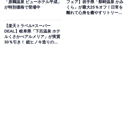
「原鶴温泉 ビューホテル平成」
フェア】岩手県「祭畤温泉 かみ
が特別価格で登場中
くら」が最大25％オフ！日常を
離れて心身を癒やすリトリート
の宿【5月28日】
【楽天トラベル×スーパー
DEAL】岐阜県「下呂温泉 ホテ
ルくさかべアルメリア」が実質
この宿泊施設のおすすめポイントは？
30％引き！ 総ヒノキ造りの大
展望露天風呂が自慢の宿【5月
筑後川の目の前に佇む「原鶴温泉 原鶴の舞」は、全13室
27日】
すべてに源泉風呂を備えた旅館。客室からは耳納連山が
望め、「ダブル美人の湯」を好きな時に好きなだけ満喫
できます。夕食は地元「朝倉市・うきは市」の新鮮食材
や、メインの宮崎産A5黒毛和牛フィレステーキを味わえ
る会席料理が評判です。
宿泊者からは「内湯と露天風呂付きのお部屋でしたが、
特に内湯が本当に気持ちよくて時間を忘れて何度も入っ
てしまいました」「食事は、どれも美味しくて大満足で