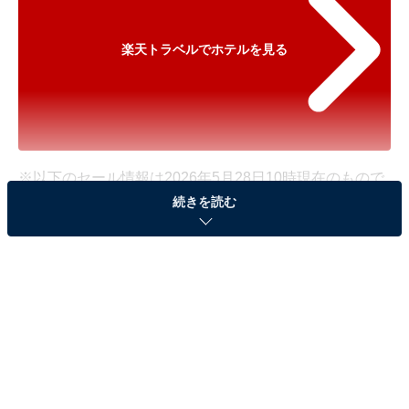
楽天トラベルでホテルを見る
※以下のセール情報は2026年5月28日10時現在のもので
続きを読む
す。料金の変更、満室の場合もあります。
※本記事で紹介している商品の購入やサービスの利用により、売上の一部が
オールアバウトに還元されることがあります。
「原鶴温泉 原鶴の舞」が最大25％オフ！