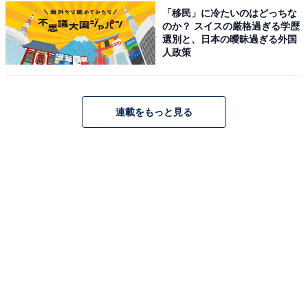
【原鶴温泉の人気ホテル】「原鶴温泉 旅館
「移民」に冷たいのはどっちな
佐藤荘」が選ばれる理由
のか？ スイスの厳格過ぎる学歴
選別と、日本の曖昧過ぎる外国
人政策
こちらもおすすめ
【楽天トラベル売れ筋1位】三重県「伊勢志摩の
連載をもっと見る
絶景 鳥羽グランドホテル」は鳥羽湾を一望する
絶景オーシャンビューの宿【5月28日】