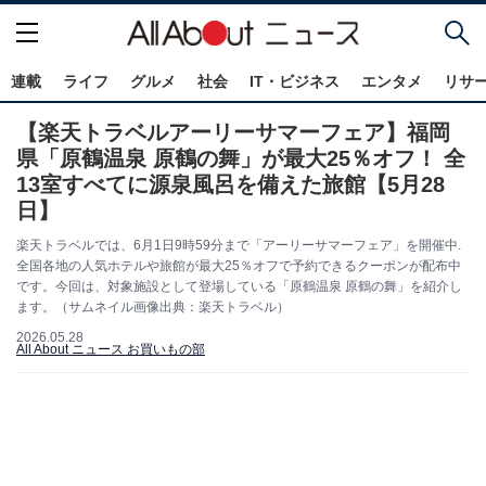
連載
ライフ
グルメ
社会
IT・ビジネス
エンタメ
リサ
【楽天トラベルアーリーサマーフェア】福岡
県「原鶴温泉 原鶴の舞」が最大25％オフ！ 全
13室すべてに源泉風呂を備えた旅館【5月28
日】
楽天トラベルでは、6月1日9時59分まで「アーリーサマーフェア」を開催中.
全国各地の人気ホテルや旅館が最大25％オフで予約できるクーポンが配布中
です。今回は、対象施設として登場している「原鶴温泉 原鶴の舞」を紹介し
ます。（サムネイル画像出典：楽天トラベル）
2026.05.28
All About ニュース お買いもの部