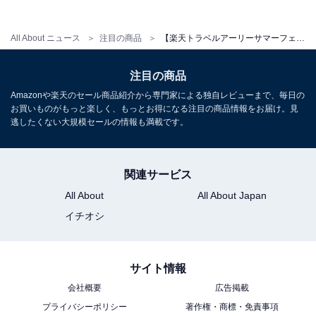
All About ニュース
注目の商品
【楽天トラベルアーリーサマーフェア】福岡県「原鶴温泉 原鶴の舞」が最大25％オフ！ 全13室すべてに源泉風呂を備えた旅館【5月28日】
注目の商品
Amazonや楽天のセール商品紹介から専門家による独自レビューまで、毎日の
お買いものがもっと楽しく、もっとお得になる注目の商品情報をお届け。見
逃したくない大規模セールの情報も満載です。
関連サービス
All About
All About Japan
イチオシ
サイト情報
会社概要
広告掲載
プライバシーポリシー
著作権・商標・免責事項