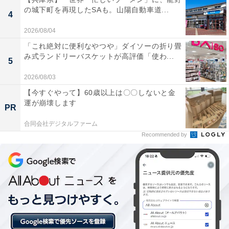
の城下町を再現したSAも。山陽自動車道...
4
2026/08/04
「これ絶対に便利なやつや」ダイソーの折り畳
楽天トラベルの「アーリーサマーフェア」とは？
み式ランドリーバスケットが高評価「使わ...
5
楽天トラベルでは、6月1日9時59分まで「アーリーサマ
2026/08/03
ーフェア」を開催中。人気の宿やホテルを対象に、宿泊
【今すぐやって】60歳以上は〇〇しないと金
運が崩壊します
予約で使えるお得な割引クーポンを配布しています。
PR
合同会社デジタルファーム
クーポンは国内宿泊のほか、遊び・体験や楽パックな
Recommended by
ど、さまざまな旅行商品で利用可能。エントリーをして
対象サービスを利用することで最大5000ポイントが当た
るキャンペーンも開催しています。賢く旅の計画を立て
て、お得に旅行を楽しみましょう。