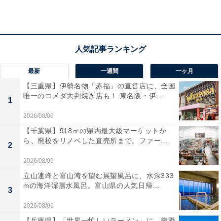
した」という声があがっています。客室の温泉をプライ
ベートに楽しみたい人や、こだわりの料理を堪能したい
人におすすめの宿です。
あわせて読みたい
【原鶴温泉の人気ホテル】「原鶴温泉 旅館
最新
一週間
一ヶ月
佐藤荘」が選ばれる理由
【三重県】伊勢名物「赤福」の直営店に、全国
唯一のコメダ大判焼き店も！ 東名阪・伊...
1
2026/08/06
【千葉県】918㎡の県内最大級マーケットか
ら、廃校をリノベした直売所まで。ファー...
2
2026/08/06
立山連峰と富山湾を望む展望風呂に、水深333
mの海洋深層水風呂。富山県の人気日帰...
3
2026/08/06
【兵庫県】「世界一忙しいラーメン」に、龍野