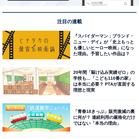
楽天トラベルでキャンペーンにエントリーする
注目の連載
※掲載されている情報は記事公開時のものです。あらか
『スパイダーマン：ブランド・
ニュー・デイ』が「史上もっと
じめご了承ください。また、記事中の宿泊プランを予約
も優しいヒーロー映画」になっ
すると、売上の一部がオールアバウトに還元されること
た理由。予習したい作品は？
があります。
20年間「駆け込み実績ゼロ」の
学校も…「こども110番の家」
この記事の執筆者：
All About ニュース お買
は本当に必要？ PTAが直面する
いもの部
理想と現実
Amazonのセール商品から売れ筋ランキングまで、毎日のお買いも
のがもっと楽しく、もっとお得になる情報をお届け。編集部員によ
「青春18きっぷ」販売激減の裏
る独自レビューなど、ここでしか手に入らない情報も満載です。
...続きを読む
に何が？ 連続利用の厳格化だけ
ではない「本当の理由」
あわせて読みたい