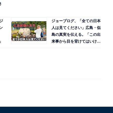
秘
・ジ
ジョーブログ、「全ての日本
ン
人は見てください」広島・似
島の真実を伝える。「この出
」
来事から目を背けてはいけな
い」