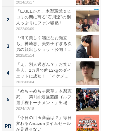
S...
「カ...
2024/10/17
2026/08/0
「EXILEかと」木梨憲武＆ヒ
「女の
ロミの間に写る“石川遼”の別
介、バ
2
2
人っぷりにファン騒然！...
らのプレ
愛...
2022/09/09
2026/08/0
「何て美しく端正なお顔立
「脚が
ち」神崎恵、美男子すぎる次
横川尚
3
3
男の顔出しショット公開！
ムキな姿
「め...
刃...
2025/01/14
2026/08/0
「え、別人過ぎん？」お笑い
「え、
芸人、2カ月で約12kgのダイ
芸人、2
4
4
エットに成功！ 「イケメ...
エットに
2026/08/04
2026/08/0
「めちゃめちゃ豪華」木梨憲
「脳がバ
武、「第1回 最強芸能ゴルフ
装姿が話
5
5
選手権トーナメント」出場
のお父さ
メ...
2024/12/18
2026/08/0
「今日の目玉商品は？」毎日
【大人
変わるAmazonタイムセール
で快適
PR
PR
が見逃せない