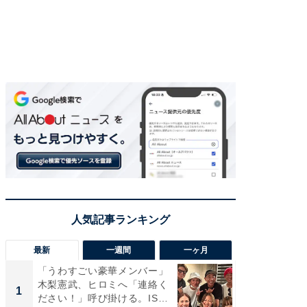
最新
一週間
一ヶ月
「うわすごい豪華メンバー」
「さす
木梨憲武、ヒロミへ「連絡く
は」高
1
1
ださい！」呼び掛ける。IS
災地を