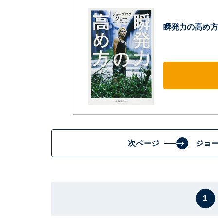
瞬発力の高め方
次ページ
ジョ
1