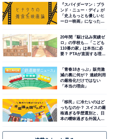
『スパイダーマン：ブラ
ンド・ニュー・デイ』が
「史上もっとも優しいヒ
ーロー映画」になった理
由。予習したい作品は？
20年間「駆け込み実績ゼ
ロ」の学校も…「こども
110番の家」は本当に必
要？ PTAが直面する理想
と現実
「青春18きっぷ」販売激
減の裏に何が？ 連続利用
の厳格化だけではない
「本当の理由」
「移民」に冷たいのはど
っちなのか？ スイスの厳
格過ぎる学歴選別と、日
本の曖昧過ぎる外国人政
策