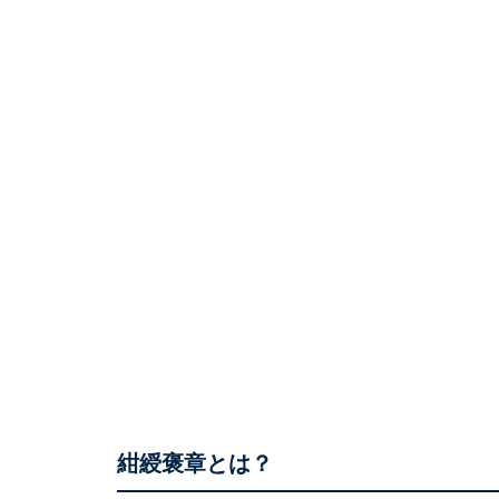
紺綬褒章とは？