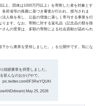
円以上、団体は1000万円以上）を寄附した者を対象とす
、各府省等の推薦に基づき審査が行われ、授与されま
（法人格を有し、公益の増進に著しく寄与する事業を行
なります。なお、寄附に対する返礼品（記念品の類を除
ーさんの受章は、多額の寄附による社会貢献が認められ
天皇陛下から褒章を受領しました。』を公開中です。気にな
り紺綬褒章を拝受しました。
る皆んなのおかげやで。
！
pic.twitter.com/0F3RwYQUKl
eANDdream)
May 25, 2026