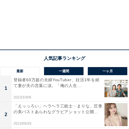
最新
一週間
一ヶ月
登録者60万超の夫婦YouTuber、妊活1年を経
て妻が夫の言葉に涙。「俺の人生...
1
2023/10/06
「えっっろい」ヘラヘラ三銃士・まりな、圧巻
の美バストあらわなグラビアショット公開...
2
2023/09/29