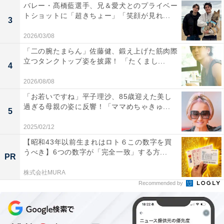
バレー・髙橋藍選手、兄＆愛犬とのプライベー
トショットに「超きちょー」「笑顔が見れ...
3
2026/03/08
「二の腕たまらん」佐藤健、鍛え上げた筋肉際
立つタンクトップ姿を披露！ 「たくまし...
4
2026/08/08
「お若いですね」平子理沙、85歳迎えた美し
過ぎる母親の姿に反響！「ママめちゃきゅ...
5
2025/02/12
【昭和43年以前生まれはロト６この数字を買
うべき】6つの数字が「完全一致」する方...
PR
株式会社MURA
Recommended by