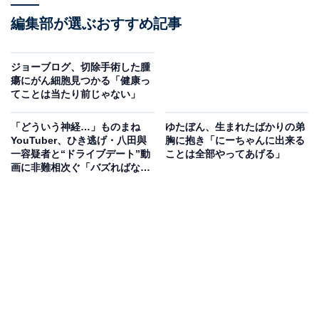
編集部が選ぶおすすめ記事
ジョーブログ、切除手術した腫
瘍にがん細胞見つかる「健康っ
てことは当たり前じゃない」
「どういう神経…」ものまね
ゆたぼん、生まれたばかりの弟
YouTuber、ひき逃げ・八田與
胸に抱き「にーちゃんに出来る
一容疑者と“ドライブデート”動
ことは全部やってあげる」
画に非難相次ぐ「バズればなん
でもありか？」