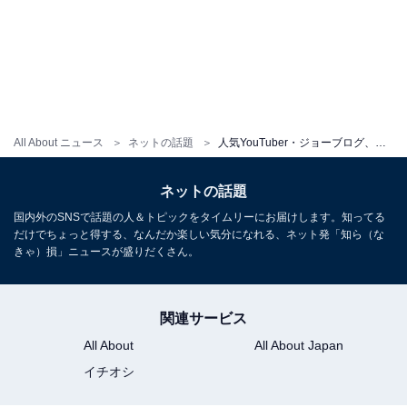
All About ニュース
ネットの話題
人気YouTuber・ジョーブログ、大阪市生野区の親善大使に就任。着用した“スーツ秘話”に反響
ネットの話題
国内外のSNSで話題の人＆トピックをタイムリーにお届けします。知ってる
だけでちょっと得する、なんだか楽しい気分になれる、ネット発「知ら（な
きゃ）損」ニュースが盛りだくさん。
関連サービス
All About
All About Japan
イチオシ