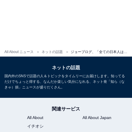
All About ニュース
ネットの話題
ジョーブログ、「全ての日本人は見てください」広島・似島の真実を伝える。「この出来事から目を背けてはいけない」
ネットの話題
国内外のSNSで話題の人＆トピックをタイムリーにお届けします。知ってる
だけでちょっと得する、なんだか楽しい気分になれる、ネット発「知ら（な
きゃ）損」ニュースが盛りだくさん。
関連サービス
All About
All About Japan
イチオシ