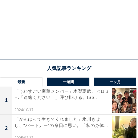
最新
一週間
一ヶ月
「うわすごい豪華メンバー」木梨憲武、ヒロミ
へ「連絡ください！」呼び掛ける。ISS...
1
2024/10/17
「がんばって生きてくれました」氷川きよ
し、“パートナー”の命日に思い。「私の身体...
2