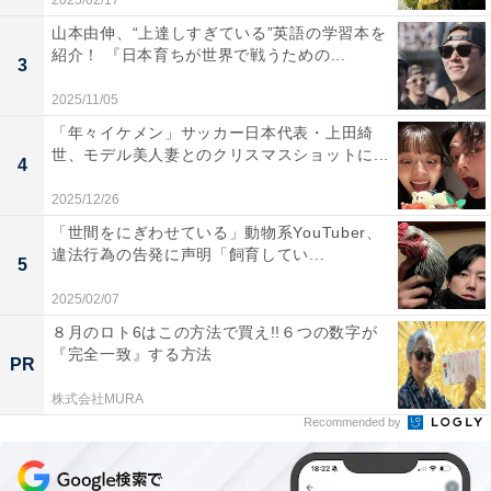
2025/02/17
山本由伸、“上達しすぎている”英語の学習本を
紹介！ 『日本育ちが世界で戦うための...
3
2025/11/05
「年々イケメン」サッカー日本代表・上田綺
世、モデル美人妻とのクリスマスショットに...
4
2025/12/26
「世間をにぎわせている」動物系YouTuber、
違法行為の告発に声明「飼育してい...
5
2025/02/07
８月のロト6はこの方法で買え!!６つの数字が
『完全一致』する方法
PR
株式会社MURA
Recommended by