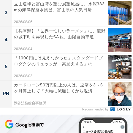
立山連峰と富山湾を望む展望風呂に、水深333
mの海洋深層水風呂。富山県の人気日帰...
3
2026/08/06
【兵庫県】「世界一忙しいラーメン」に、龍野
の城下町を再現したSAも。山陽自動車道...
4
2026/08/04
「1000円には見えなかった」スタンダードプ
ロダクツのリュックが「高見えする」の...
5
2026/08/03
カードローン50万円以上の人は、返済を3～6
ヶ月停止して『大幅に減額してから返済...
PR
渋谷法務総合事務所
Recommended by