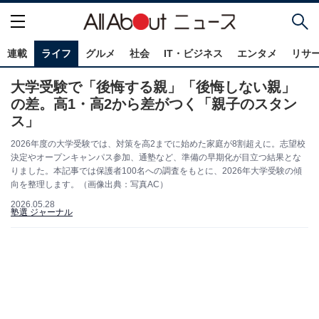
連載
ライフ
グルメ
社会
IT・ビジネス
エンタメ
リサ
大学受験で「後悔する親」「後悔しない親」
の差。高1・高2から差がつく「親子のスタン
ス」
2026年度の大学受験では、対策を高2までに始めた家庭が8割超えに。志望校
決定やオープンキャンパス参加、通塾など、準備の早期化が目立つ結果とな
りました。本記事では保護者100名への調査をもとに、2026年大学受験の傾
向を整理します。（画像出典：写真AC）
2026.05.28
塾選 ジャーナル