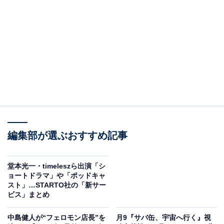
そこで、この記事ではすでに配信がスタートしている
『記憶買収人』を取り上げ、「エスドラ」が面白いのか
を検証。どんなサービスなのか解説します。
※本記事で紹介している商品の購入やサービスの利用により、売上の一部が
オールアバウトに還元されることがあります。
豪華な制作陣と俳優で制作された『記憶買収人』
の見どころ
注目を集める『記憶買収人』では、堂本さんが人の記憶
編集部が選ぶおすすめ記事
を売買するクロノを演じます。クロノは、「人間につら
い記憶は必要ない」と過去の記憶を売ることをすすめる
堂本光一・timeleszら出演「シ
謎の男。時には買い取った記憶を希望者に買わせること
ョートドラマ」や「ポッドキャ
もありますが、なぜ記憶の売買を行っているのかは明か
スト」…STARTO社の「新サー
ビス」まとめ
されていません。
中島健人が“フェロモン店長”を
月9『サバ缶、宇宙へ行く』視