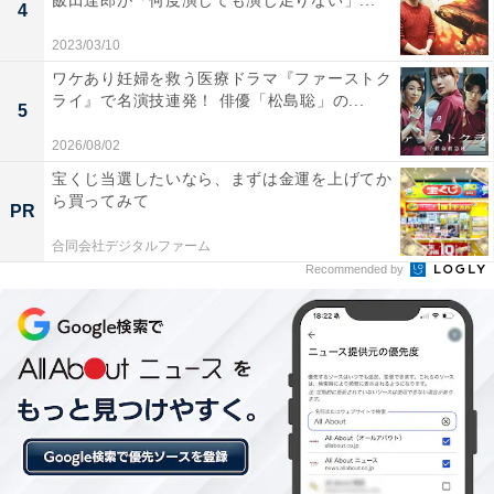
飯田達郎が「何度演じても演じ足りない」...
4
2023/03/10
ワケあり妊婦を救う医療ドラマ『ファーストク
Endless SHOCK 2024 the Last Year (通常盤) (Blu-ray) -
ライ』で名演技連発！ 俳優「松島聡」の...
堂本光一
5
Amazonで見る
2026/08/02
宝くじ当選したいなら、まずは金運を上げてか
ら買ってみて
PR
合同会社デジタルファーム
配信された3つのエピソードはど
次ページ
Recommended by
うだった？