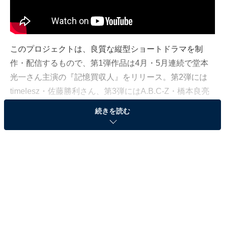
このプロジェクトは、良質な縦型ショートドラマを制
作・配信するもので、第1弾作品は4月・5月連続で堂本
光一さん主演の『記憶買収人』をリリース。第2弾には
timelesz・佐藤勝利さん、第3弾にはA.B.C-Z・橋本良亮
さん、第4弾にはAぇ! Group・正門良規さんが主演する作
続きを読む
品が配信予定です。
「エスドラ」の作品は、公式YouTubeチャンネルで全話
無料にて視聴が可能。さらに、公式X、Instagram、
TikTokなどSNSでもさまざまなコンテンツが配信され、
新しい形のドラマを楽しむサービスとして注目を集めて
います。