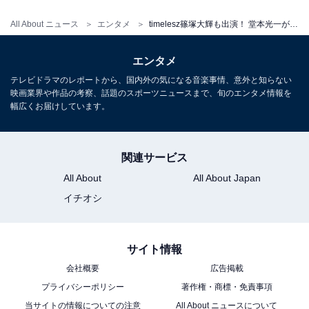
All About ニュース
エンタメ
timelesz篠塚大輝も出演！ 堂本光一が主演の「エスドラ」第1弾作品『記憶買収人』は面白い？
エンタメ
テレビドラマのレポートから、国内外の気になる音楽事情、意外と知らない
映画業界や作品の考察、話題のスポーツニュースまで、旬のエンタメ情報を
幅広くお届けしています。
関連サービス
All About
All About Japan
イチオシ
サイト情報
会社概要
広告掲載
プライバシーポリシー
著作権・商標・免責事項
当サイトの情報についての注意
All About ニュースについて