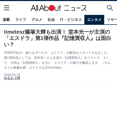
連載
ライフ
グルメ
社会
IT・ビジネス
エンタメ
リサ
timelesz篠塚大輝も出演！ 堂本光一が主演の
「エスドラ」第1弾作品『記憶買収人』は面白
い？
STARTO社が、新たなサービス「エスドラ」の配信をスタートさせました。
第1弾作品としては、堂本光一さん主演の『記憶買収人』をリリース。そこ
で、今回は『記憶買収人』を元に「エスドラ」の魅力を解説します。（サム
ネイル画像出典：エスドラ公式YouTube）
2026.05.15
ゆるま 小林