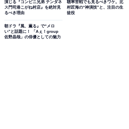
演じる『コンビニ兄弟 テンダネ
聴率苦戦でも見るべきワケ。北
ス門司港こがね村店』を絶対見
村匠海の“神演技”と、注目の生
るべき理由
徒役
朝ドラ『風、薫る』で“メロ
い”と話題に！ 「Aぇ！group
佐野晶哉」の俳優としての魅力
同作は3つのエピソードで構成され、ep1「消えた夜」に
はtimelesz・篠塚大輝さんが出演。クロノに記憶を売る
就職活動中の大学生・小田悟を演じています。ep2「記
憶を描く」では戸塚純貴さんが売れない漫画家の久瀬康
成役で、ep3「忘れあう二人」では⼤東駿介さんが料理
人の笠井優馬役で出演するなど、豪華なゲスト俳優が参
加しています。
そして、プロデューサーは映画『正体』をはじめ、『イ