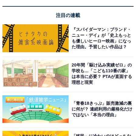
注目の連載
『スパイダーマン：ブランド・
ニュー・デイ』が「史上もっと
も優しいヒーロー映画」になっ
た理由。予習したい作品は？
こちらもおすすめ
20年間「駆け込み実績ゼロ」の
大ヒット中の『SAKAMOTO DAYS』から見る
学校も…「こども110番の家」
「目黒蓮」の実力。劇場の方が絶対に楽しめる
は本当に必要？ PTAが直面する
ワケ
理想と現実
「青春18きっぷ」販売激減の裏
に何が？ 連続利用の厳格化だけ
ではない「本当の理由」
「移民」に冷たいのはどっちな