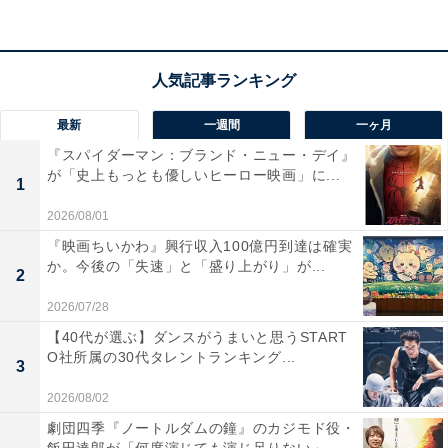
クサガミ』（Netflix）などを手掛けるヒットメーカーの
藤井道人さんが担当。不思議な世界観が描かれる『記憶
買収人』を、面白い作品に仕上げています。
※ここからは『記憶買収人』に関するネタバレがありま
最新
一週間
一ヶ月
す。未視聴の方は注意してください
『スパイダーマン：ブランド・ニュー・デイ』
が「史上もっとも優しいヒーロー映画」に...
1
あわせて読みたい
2026/08/01
堂本光一・timeleszら出演「ショートドラ
『映画ちいかわ』興行収入100億円到達は確実
マ」や「ポッドキャスト」…STARTO社の
か。今後の「失速」と「盛り上がり」が...
「新サービス」まとめ
2
2026/07/28
【40代が選ぶ】ダンスがうまいと思うSTART
O社所属の30代タレントランキング...
3
2026/08/02
劇団四季『ノートルダムの鐘』のカジモド役・