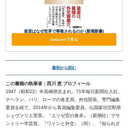
皇室はなぜ世界で尊敬されるのか (新潮新書)
Amazonで見る
最初から読む
この書籍の執筆者：西川 恵 プロフィール
1947（昭和22）年長崎県生まれ。71年毎日新聞社入社。
テヘラン、パリ、ローマの各支局、外信部長、専門編集
委員を経て、2014年から客員編集委員。仏国家功労勲章
シュヴァリエ受章。『エリゼ宮の食卓』（新潮社）でサ
ントリー学芸賞。『ワインと外交』（同）、『知られざ