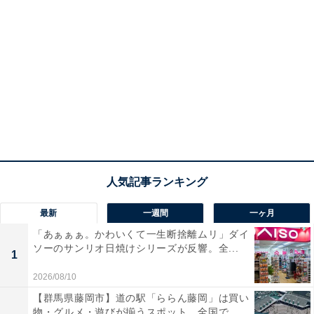
最新
一週間
一ヶ月
「あぁぁぁ。かわいくて一生断捨離ムリ」ダイ
ソーのサンリオ日焼けシリーズが反響。全...
1
2026/08/10
【群馬県藤岡市】道の駅「ららん藤岡」は買い
物・グルメ・遊びが揃うスポット。全国で...