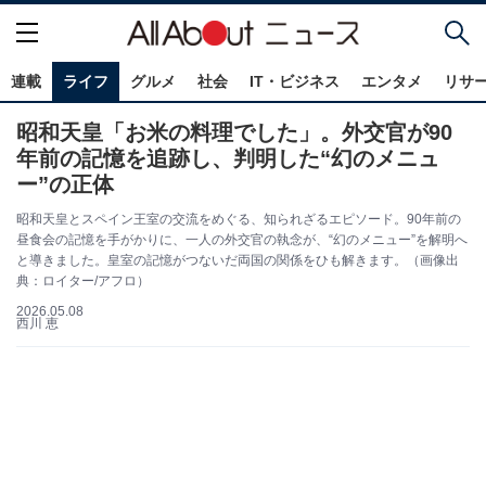
連載
ライフ
グルメ
社会
IT・ビジネス
エンタメ
リサ
昭和天皇「お米の料理でした」。外交官が90
年前の記憶を追跡し、判明した“幻のメニュ
ー”の正体
昭和天皇とスペイン王室の交流をめぐる、知られざるエピソード。90年前の
昼食会の記憶を手がかりに、一人の外交官の執念が、“幻のメニュー”を解明へ
と導きました。皇室の記憶がつないだ両国の関係をひも解きます。（画像出
典：ロイター/アフロ）
2026.05.08
西川 恵