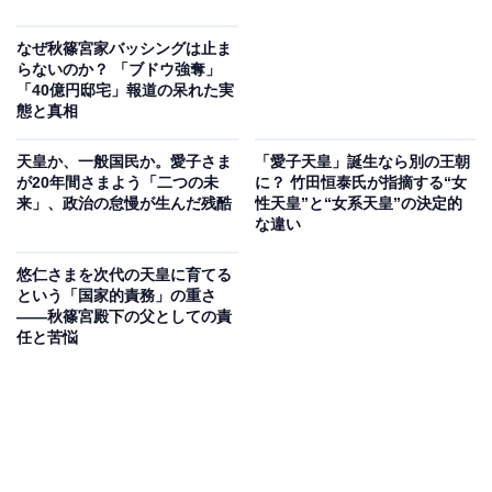
なぜ秋篠宮家バッシングは止ま
らないのか？ 「ブドウ強奪」
「40億円邸宅」報道の呆れた実
態と真相
天皇か、一般国民か。愛子さま
「愛子天皇」誕生なら別の王朝
が20年間さまよう「二つの未
に？ 竹田恒泰氏が指摘する“女
来」、政治の怠慢が生んだ残酷
性天皇”と“女系天皇”の決定的
な違い
悠仁さまを次代の天皇に育てる
という「国家的責務」の重さ
——秋篠宮殿下の父としての責
任と苦悩