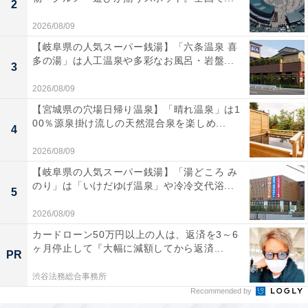
2
2026/08/09
【岐阜県の人気スーパー銭湯】「六条温泉 喜
多の湯」は人工温泉や多彩なお風呂・岩盤...
3
2026/08/09
【宮城県の穴場日帰り温泉】「晴れ温泉」は1
00％源泉掛け流しの天然混合泉を楽しめ...
4
2026/08/09
【岐阜県の人気スーパー銭湯】「湯どころ み
のり」は「いけだゆげ温泉」や冷冷交代浴...
5
2026/08/09
カードローン50万円以上の人は、返済を3～6
ヶ月停止して『大幅に減額してから返済...
PR
渋谷法務総合事務所
Recommended by