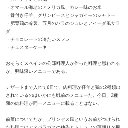
・オマール海老のアメリカ風、カレー味のお米
・骨付き仔羊、グリンピースとジャガイモのシャトー
・肥育鶏の冷製、五月のバラのジュレとアイーダ風サラ
ダ
・チョコレートの冷たいスフレ
・チェスターケーキ
おそらくスペインの公邸料理人が作った料理と思われる
が、興味深いメニューである。
デザートまで入れて6皿で、肉料理が仔羊と鶏の2種類出
されているのはいかにも戦前のメニューだ。今日、2種
類の肉料理が同一メニューに載ることはない。
前菜についてだが、プリンセス風という名前がつけられ
た料理にはアスパラガスの穂先とトリュフの薄切りが用